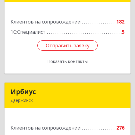
601900, Владимирская обл, Ковров г, Барсукова
ул, дом № 17
Клиентов на сопровождении
182
Подробнее
1С:Специалист
5
Отправить заявку
Отправить заявку
Показать контакты
Назад
Ирбиус
Ирбиус
Дзержинск
606016, Нижегородская обл, Дзержинск г,
Студенческая ул, дом № 30
Клиентов на сопровождении
276
Подробнее