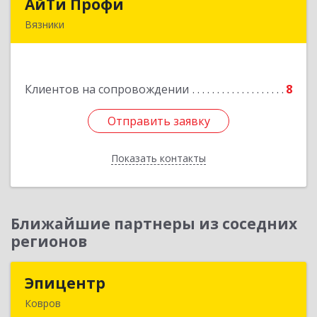
АйТи Профи
АйТи Профи
Вязники
Подробнее
Клиентов на сопровождении
8
Отправить заявку
Отправить заявку
Показать контакты
Назад
Ближайшие партнеры из соседних
регионов
Эпицентр
Эпицентр
Ковров