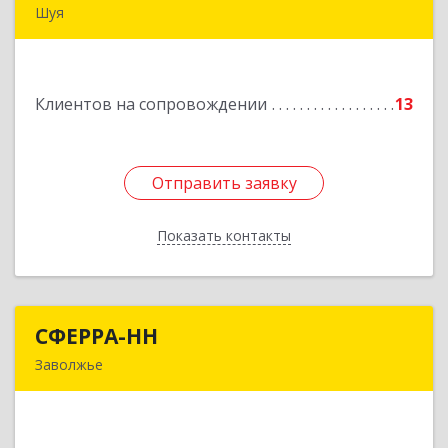
Шуя
Подробнее
Клиентов на сопровождении
13
Отправить заявку
Отправить заявку
Показать контакты
Назад
СФЕРРА-НН
СФЕРРА-НН
Заволжье
Подробнее