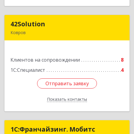
42Solution
42Solution
Ковров
601967, Владимирская обл, муниципальный
район Ковровский, сельское поселение
Новосельское, Звёздный (Доброград мкр) б-р,
Клиентов на сопровождении
Здание № 2, этаж 1 ПОМЕЩ. 31
8
1С:Специалист
4
Подробнее
Отправить заявку
Отправить заявку
Показать контакты
Назад
1С:Франчайзинг. Мобитс
1С:Франчайзинг. Мобитс