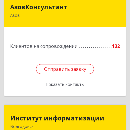
АзовКонсультант
АзовКонсультант
Азов
346780, Ростовская обл, Азов г, Петровский б-р,
дом № 5
Подробнее
Клиентов на сопровождении
132
Отправить заявку
Отправить заявку
Показать контакты
Назад
Институт информатизации
Институт информатизации
Волгодонск
347383, Ростовская обл, Волгодонск г, Маршала