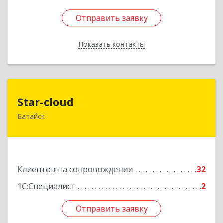
Отправить заявку
Отправить заявку
Показать контакты
Назад
Star-cloud
Star-cloud
Батайск
346880, Ростовская обл, Батайск г, Фермерская
ул, дом № 16, оф.8
Подробнее
Клиентов на сопровождении
32
1С:Специалист
2
Отправить заявку
Отправить заявку