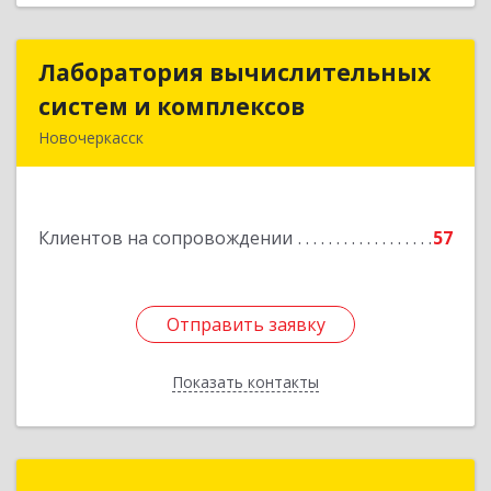
Лаборатория вычислительных
Лаборатория вычислительных
систем и комплексов
систем и комплексов
Новочеркасск
346428, Ростовская обл, Новочеркасск г,
Михайловская ул, дом № 164А, корпус 1, ком.19
Клиентов на сопровождении
57
Подробнее
Отправить заявку
Отправить заявку
Показать контакты
Назад