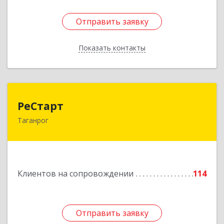
Отправить заявку
Отправить заявку
Показать контакты
Назад
РеСтарт
РеСтарт
Таганрог
347916, Ростовская обл, Таганрог г, Калужский
проезд, дом № 7, кв.4
Подробнее
Клиентов на сопровождении
114
Отправить заявку
Отправить заявку