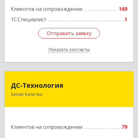
Клиентов на сопровождении
169
Подробнее
1С:Специалист
1
Отправить заявку
Отправить заявку
Показать контакты
Назад
ДС-Технология
ДС-Технология
Белая Калитва
347045, Ростовская обл, Белокалитвинский р-н,
Белая Калитва г, Вокзальная ул, дом № 381
Подробнее
Клиентов на сопровождении
79