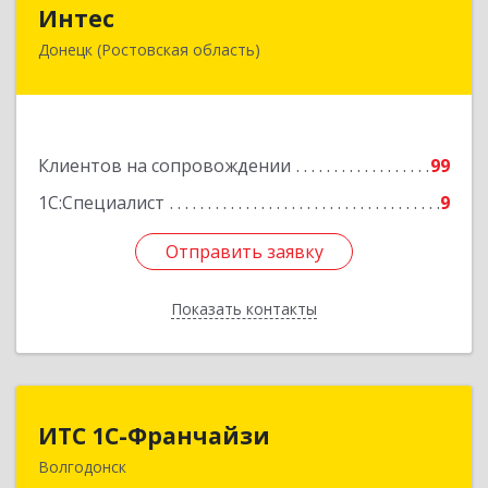
Интес
Интес
Донецк (Ростовская область)
346330, Ростовская обл, Донецк г, 60-й кв-л,
дом № 6 ( пристройка)
Подробнее
Клиентов на сопровождении
99
1С:Специалист
9
Отправить заявку
Отправить заявку
Показать контакты
Назад
ИТС 1С-Франчайзи
ИТС 1С-Франчайзи
Волгодонск
347380, Ростовская обл, Волгодонск г, Гагарина