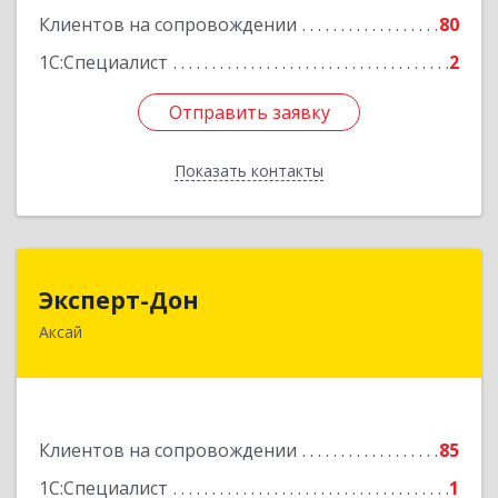
Клиентов на сопровождении
80
Подробнее
1С:Специалист
2
Отправить заявку
Отправить заявку
Показать контакты
Назад
Эксперт-Дон
Эксперт-Дон
Аксай
346720, Ростовская обл, Аксай г, Буденного ул,
дом № 136, оф.16-17
Подробнее
Клиентов на сопровождении
85
1С:Специалист
1