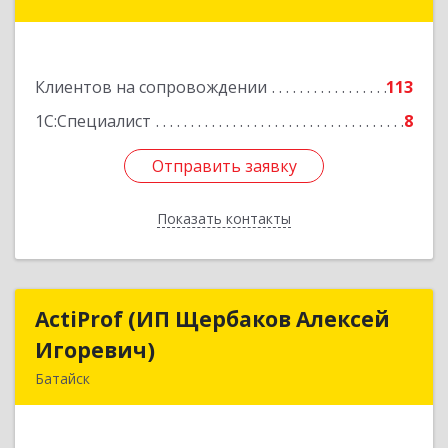
ул, 22в помещение № III
Подробнее
Клиентов на сопровождении
113
1С:Специалист
8
Отправить заявку
Отправить заявку
Показать контакты
Назад
ActiProf (ИП Щербаков Алексей
ActiProf (ИП Щербаков Алексей
Игоревич)
Игоревич)
Батайск
346885, Ростовская обл, Батайск г, Огородная
ул, дом № 97