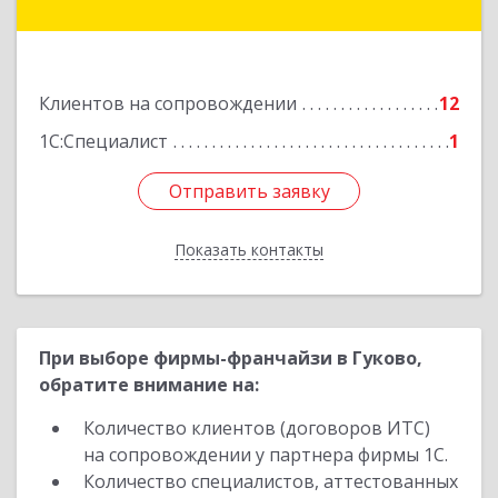
Куйбышева ул, дом № 6, кв.2
Подробнее
Клиентов на сопровождении
12
1С:Специалист
1
Отправить заявку
Отправить заявку
Показать контакты
Назад
При выборе фирмы-франчайзи в Гуково,
обратите внимание на:
Количество клиентов (договоров ИТС)
на сопровождении у партнера фирмы 1С.
Количество специалистов, аттестованных