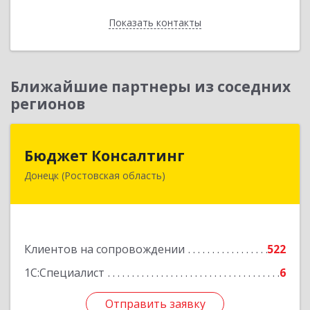
Показать контакты
Назад
Ближайшие партнеры из соседних
регионов
Бюджет Консалтинг
Бюджет Консалтинг
Донецк (Ростовская область)
346338, Ростовская обл, г.о. Город Донецк,
Донецк г, 12-й кв-л, дом № 10, оф.28
Подробнее
Клиентов на сопровождении
522
1С:Специалист
6
Отправить заявку
Отправить заявку