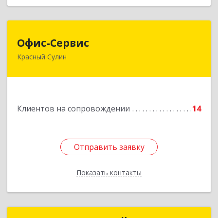
Офис-Сервис
Офис-Сервис
Красный Сулин
346350, Ростовская обл, р-н Красносулинский,
Красный Сулин г, Заводская ул, дом № 1
Подробнее
Клиентов на сопровождении
14
Отправить заявку
Отправить заявку
Показать контакты
Назад