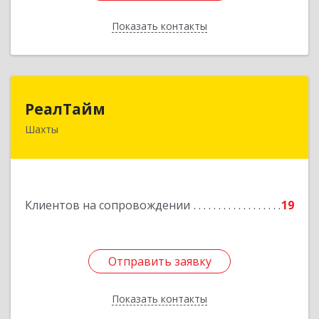
Показать контакты
Назад
РеалТайм
РеалТайм
Шахты
346504, Ростовская обл, Шахты г,
Чернышевского ул, дом № 42
Подробнее
Клиентов на сопровождении
19
Отправить заявку
Отправить заявку
Показать контакты
Назад