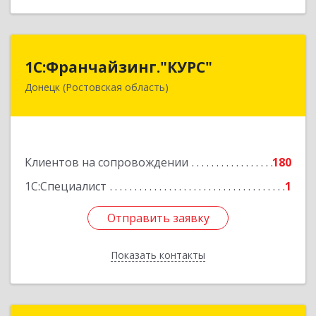
1С:Франчайзинг."КУРС"
1С:Франчайзинг."КУРС"
Донецк (Ростовская область)
346330, Ростовская обл, Донецк г, Благодатный
пер, дом № 16
Подробнее
Клиентов на сопровождении
180
1С:Специалист
1
Отправить заявку
Отправить заявку
Показать контакты
Назад