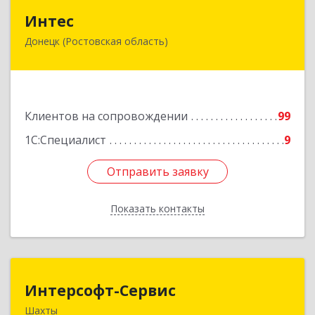
Интес
Интес
Донецк (Ростовская область)
346330, Ростовская обл, Донецк г, 60-й кв-л,
дом № 6 ( пристройка)
Подробнее
Клиентов на сопровождении
99
1С:Специалист
9
Отправить заявку
Отправить заявку
Показать контакты
Назад
Интерсофт-Сервис
Интерсофт-Сервис
Шахты
346480, Ростовская обл, Шахты г, Советская ул,