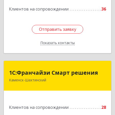
Подробнее
Клиентов на сопровождении
36
Отправить заявку
Отправить заявку
Показать контакты
Назад
1С:Франчайзи Смарт решения
1С:Франчайзи Смарт решения
Каменск-Шахтинский
347800, Ростовская обл, Каменск-Шахтинский г,
Ворошилова ул, дом № 152
Подробнее
Клиентов на сопровождении
28