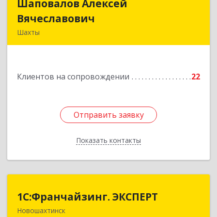
Шаповалов Алексей
Шаповалов Алексей
Вячеславович
Вячеславович
Шахты
346510, Шахты г, Ленина ул, дом № 142
Подробнее
Клиентов на сопровождении
22
Отправить заявку
Отправить заявку
Показать контакты
Назад
1С:Франчайзинг. ЭКСПЕРТ
1С:Франчайзинг. ЭКСПЕРТ
Новошахтинск
346901, Ростовская обл, Новошахтинск г,