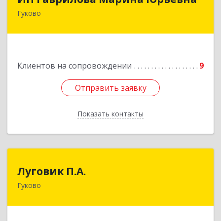
Гуково
Подробнее
Клиентов на сопровождении
9
Отправить заявку
Отправить заявку
Показать контакты
Назад
Луговик П.А.
Луговик П.А.
Гуково
Подробнее