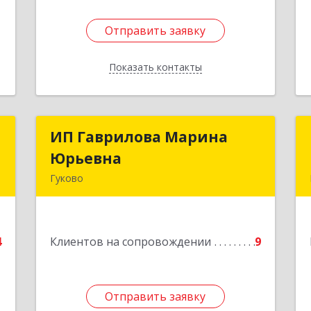
Отправить заявку
Отправить заявку
Показать контакты
Назад
с
ИП Гаврилова Марина
ИП Гаврилова Марина
Юрьевна
Юрьевна
н
Гуково
,
1
Подробнее
е
4
Клиентов на сопровождении
9
Отправить заявку
Отправить заявку