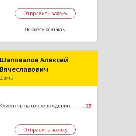
Отправить заявку
Отправить заявку
Показать контакты
Назад
Шаповалов Алексей
Шаповалов Алексей
Вячеславович
Вячеславович
Шахты
346510, Шахты г, Ленина ул, дом №
142
Клиентов на сопровождении
22
Подробнее
Отправить заявку
Отправить заявку