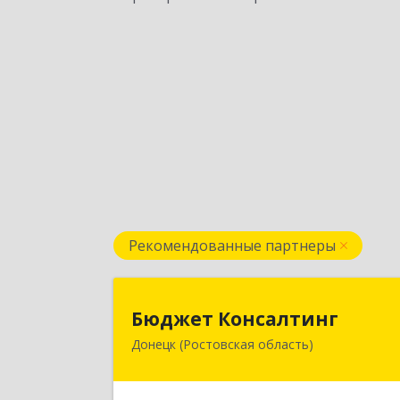
Рекомендованные партнеры
Бюджет Консалтин
Бюджет Консалтинг
Донецк (Ростовская область)
346338, Ростовская обл, г.о. Горо
Донецк, Донецк г, 12-й кв-л, дом 
10, оф.2