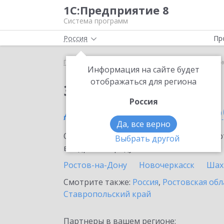
1С:Предприятие 8
Система программ
Россия
Пр
Главная
Сервисы ИТС
1С-Такском
1С-Такско
Информация на сайте будет
отображаться для региона
Заказать 1С-Такском
Россия
Донецке (Ростовской о
Да, все верно
Ознакомьтесь с информационными карт
Выбрать другой
внедрение продукта.
Ростов-на-Дону
Новочеркасск
Шах
Смотрите также:
Россия
,
Ростовская обл
Ставропольский край
Партнеры в вашем регионе: