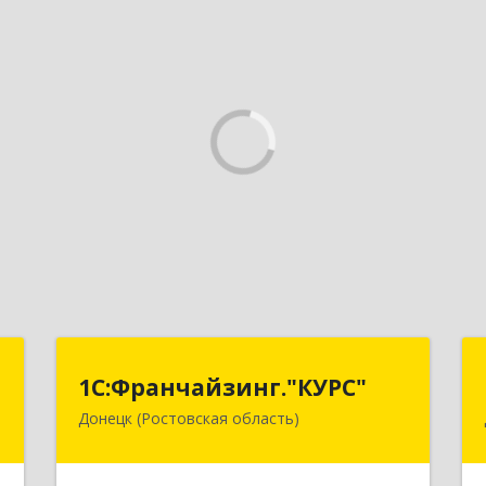
г
1С:Франчайзинг."КУРС"
1С:Франчайзинг."КУРС"
Донецк (Ростовская область)
д
346330, Ростовская обл, Донецк г,
№
Благодатный пер, дом № 16
8