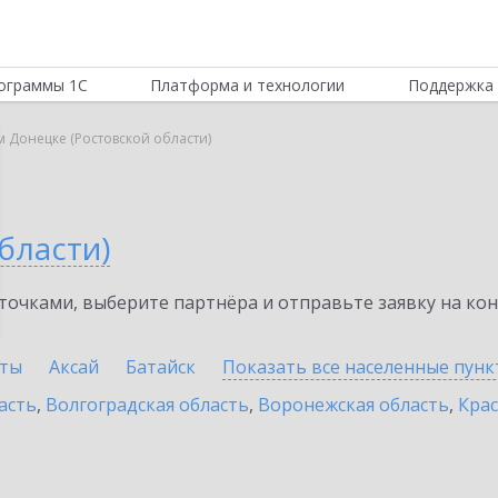
ограммы 1С
Платформа и технологии
Поддержка 
м Донецке (Ростовской области)
бласти)
очками, выберите партнёра и отправьте заявку на ко
ты
Аксай
Батайск
Показать все населенные
пунк
асть
,
Волгоградская область
,
Воронежская область
,
Крас