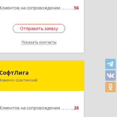
Подробнее
Клиентов на сопровождении
56
Отправить заявку
Отправить заявку
Показать контакты
Назад
СофтЛига
СофтЛига
Каменск-Шахтинский
347800, Ростовская обл, Каменск-
Шахтинский г, Желябова ул, дом №
33А
Подробнее
Клиентов на сопровождении
26