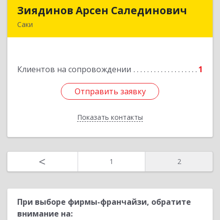
Зиядинов Арсен Салединович
Зиядинов Арсен Салединович
Саки
г.Саки, Интернациональная, 5/2, кв.1
Подробнее
Клиентов на сопровождении
1
Отправить заявку
Отправить заявку
Показать контакты
Назад
<
1
2
При выборе фирмы-франчайзи, обратите
внимание на: