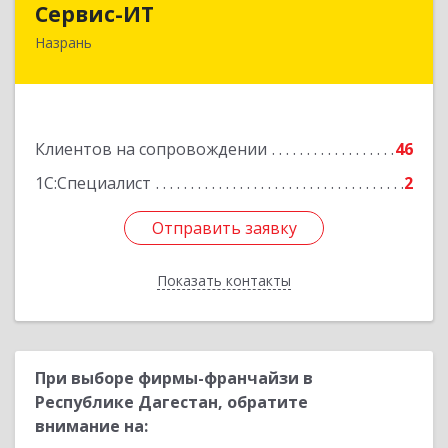
Сервис-ИТ
Назрань
386102, Ингушетия Респ, Назрань г,
Центральный округ тер, Московская ул, дом №
7, этаж 2, офис 1
Подробнее
Клиентов на сопровождении
46
1С:Специалист
2
Отправить заявку
Отправить заявку
Показать контакты
Назад
При выборе фирмы-франчайзи в
Республике Дагестан, обратите
внимание на: