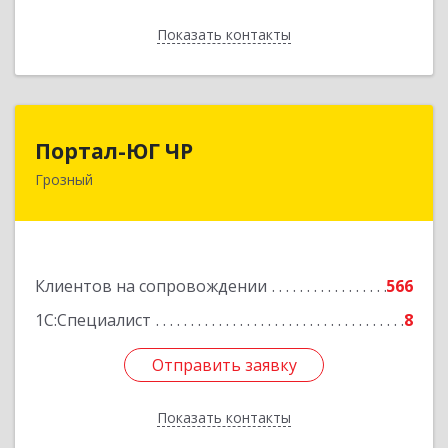
Показать контакты
Назад
Портал-ЮГ ЧР
Портал-ЮГ ЧР
Грозный
364906, Чеченская Респ, Грозный г, Путина пр-
кт, дом № 30
Подробнее
Клиентов на сопровождении
566
1С:Специалист
8
Отправить заявку
Отправить заявку
Показать контакты
Назад