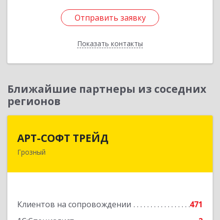
Отправить заявку
Отправить заявку
Показать контакты
Назад
Ближайшие партнеры из соседних
регионов
АРТ-СОФТ ТРЕЙД
АРТ-СОФТ ТРЕЙД
Грозный
364013, Чеченская Респ, Грозный г, Полярников
ул, дом № 36А
Подробнее
Клиентов на сопровождении
471