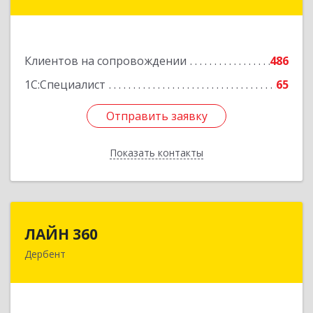
ул, дом № 31
Подробнее
Клиентов на сопровождении
486
1С:Специалист
65
Отправить заявку
Отправить заявку
Показать контакты
Назад
ЛАЙН 360
ЛАЙН 360
Дербент
368600, Дагестан Респ, Дербент г, Ю.Гагарина
ул, домовладение № 14, пом.1
Подробнее