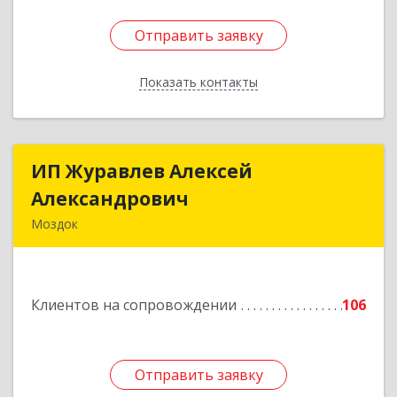
Отправить заявку
Отправить заявку
Показать контакты
Назад
ИП Журавлев Алексей
ИП Журавлев Алексей
Александрович
Александрович
Моздок
363750, Северная Осетия - Алания Респ, Моздок
г, Кирова ул, дом № 41
Клиентов на сопровождении
106
Подробнее
Отправить заявку
Отправить заявку