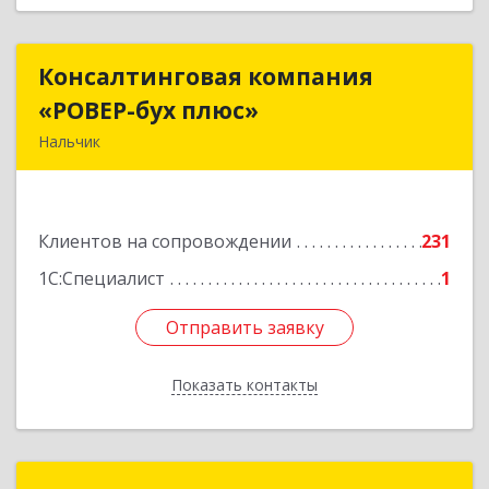
Консалтинговая компания
Консалтинговая компания
«РОВЕР-бух плюс»
«РОВЕР-бух плюс»
Нальчик
360004, Кабардино-Балкарская Респ, Нальчик г,
Кирова ул, дом № 233
Клиентов на сопровождении
231
Подробнее
1С:Специалист
1
Отправить заявку
Отправить заявку
Показать контакты
Назад