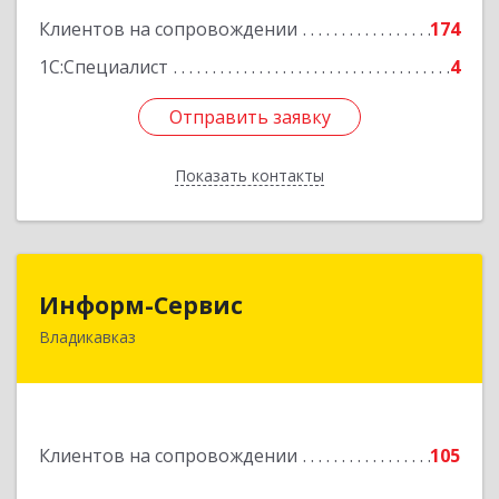
Подробнее
Клиентов на сопровождении
174
1С:Специалист
4
Отправить заявку
Отправить заявку
Показать контакты
Назад
Информ-Сервис
Информ-Сервис
Владикавказ
362020, Северная Осетия - Алания Респ,
Владикавказ г, Островского ул, дом № 12, пом.3
Подробнее
Клиентов на сопровождении
105