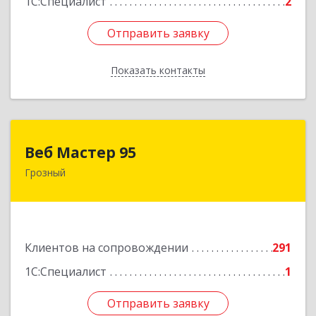
1С:Специалист
2
Отправить заявку
Отправить заявку
Показать контакты
Назад
Веб Мастер 95
Веб Мастер 95
Грозный
364050, Чеченская Респ, Грозный г, Им
Гайрбекова Муслима Гайрбековича ул, дом №
72
Подробнее
Клиентов на сопровождении
291
1С:Специалист
1
Отправить заявку
Отправить заявку