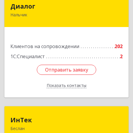
Диалог
Диалог
Нальчик
360016, Кабардино-Балкарская Респ, Нальчик г,
Калюжного ул, дом № 3, этаж 2
Подробнее
Клиентов на сопровождении
202
1С:Специалист
2
Отправить заявку
Отправить заявку
Показать контакты
Назад
ИнТек
ИнТек
Беслан
363000, Северная Осетия - Алания Респ,