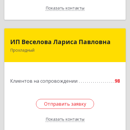
Показать контакты
Назад
ИП Веселова Лариса Павловна
ИП Веселова Лариса Павловна
Прохладный
361045, Кабардино-Балкарская Респ,
Прохладный г, Добровольская ул, дом № 31
Подробнее
Клиентов на сопровождении
98
Отправить заявку
Отправить заявку
Показать контакты
Назад