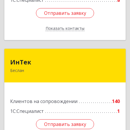
1С:Специалист
8
Отправить заявку
Отправить заявку
Показать контакты
Назад
ИнТек
ИнТек
Беслан
363000, Северная Осетия - Алания Респ,
Правобережный, Беслан г, Комсомольская ул,
дом № 69
Подробнее
Клиентов на сопровождении
140
1С:Специалист
1
Отправить заявку
Отправить заявку