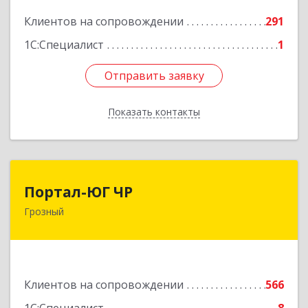
Подробнее
Клиентов на сопровождении
291
1С:Специалист
1
Отправить заявку
Отправить заявку
Показать контакты
Назад
Портал-ЮГ ЧР
Портал-ЮГ ЧР
Грозный
364906, Чеченская Респ, Грозный г, Путина пр-
кт, дом № 30
Подробнее
Клиентов на сопровождении
566