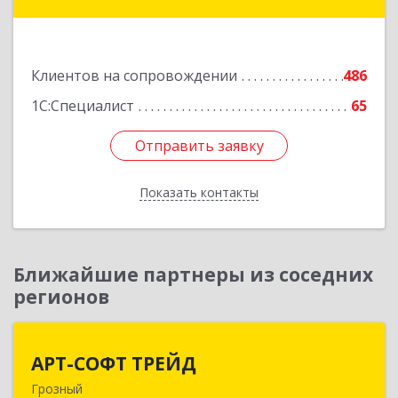
ул, дом № 31
Подробнее
Клиентов на сопровождении
486
1С:Специалист
65
Отправить заявку
Отправить заявку
Показать контакты
Назад
Ближайшие партнеры из соседних
регионов
АРТ-СОФТ ТРЕЙД
АРТ-СОФТ ТРЕЙД
Грозный
364013, Чеченская Респ, Грозный г, Полярников