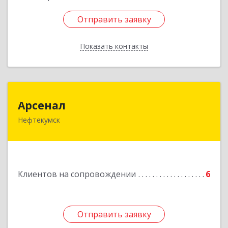
Отправить заявку
Отправить заявку
Показать контакты
Назад
Арсенал
Арсенал
Нефтекумск
Ставропольский край, Нефтекумск г,
Дзержинского ул, дом № 11А
Подробнее
Клиентов на сопровождении
6
Отправить заявку
Отправить заявку