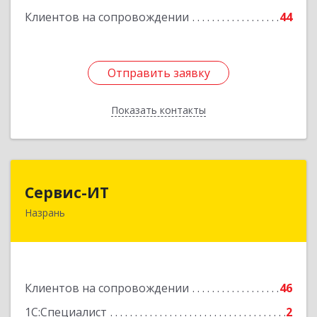
Клиентов на сопровождении
44
Отправить заявку
Отправить заявку
Показать контакты
Назад
Сервис-ИТ
Сервис-ИТ
Назрань
386102, Ингушетия Респ, Назрань г,
Центральный округ тер, Московская ул, дом №
7, этаж 2, офис 1
Подробнее
Клиентов на сопровождении
46
1С:Специалист
2