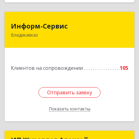
Информ-Сервис
Информ-Сервис
Владикавказ
362020, Северная Осетия - Алания Респ,
Владикавказ г, Островского ул, дом № 12, пом.3
Подробнее
Клиентов на сопровождении
105
Отправить заявку
Отправить заявку
Показать контакты
Назад