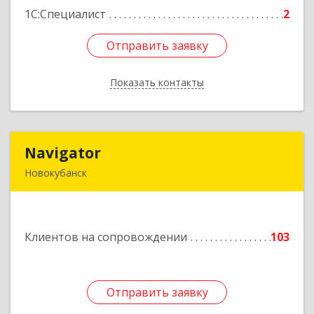
1С:Специалист
2
Отправить заявку
Отправить заявку
Показать контакты
Назад
Navigator
Navigator
Новокубанск
352240, Краснодарский край, Новокубанск г,
Пушкина ул, дом № 67
Клиентов на сопровождении
103
Подробнее
Отправить заявку
Отправить заявку