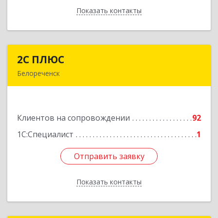
Показать контакты
Назад
2С ПЛЮС
2С ПЛЮС
Белореченск
352630, Краснодарский край, Белореченский р-
н, Белореченск г, Мира ул, дом № 63
Клиентов на сопровождении
92
Подробнее
1С:Специалист
1
Отправить заявку
Отправить заявку
Показать контакты
Назад