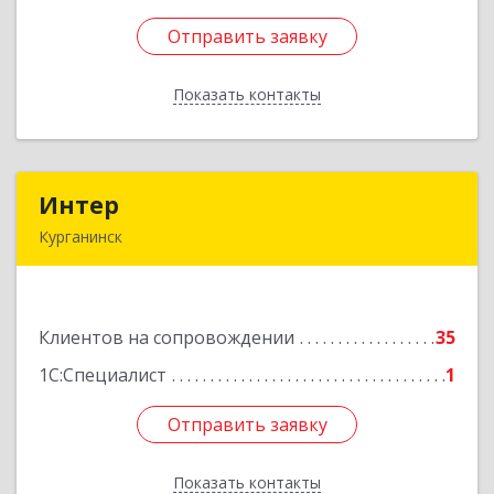
Отправить заявку
Отправить заявку
Показать контакты
Назад
Интер
Интер
Курганинск
352430, Краснодарский край, Курганинск г,
Матросова ул, дом № 151
Клиентов на сопровождении
35
Подробнее
1С:Специалист
1
Отправить заявку
Отправить заявку
Показать контакты
Назад