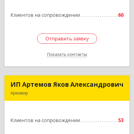
дом № 210С
Клиентов на сопровождении
60
Подробнее
Отправить заявку
Отправить заявку
Показать контакты
Назад
ИП Артемов Яков Александрович
ИП Артемов Яков Александрович
Армавир
Подробнее
Клиентов на сопровождении
53