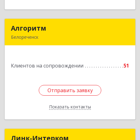
Алгоритм
Алгоритм
Белореченск
352630, Краснодарский край, Белореченский р-
н, Белореченск г, Гоголя ул, дом № 53, кв.75
Клиентов на сопровождении
51
Подробнее
Отправить заявку
Отправить заявку
Показать контакты
Назад
Линк-Интерком
Линк-Интерком