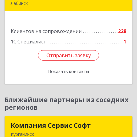
Лабинск
352500, Краснодарский край, Лабинский р-н,
Лабинск г, Константинова ул, дом № 72
Клиентов на сопровождении
228
Подробнее
1С:Специалист
1
Отправить заявку
Отправить заявку
Показать контакты
Назад
Ближайшие партнеры из соседних
регионов
Компания Сервис Софт
Компания Сервис Софт
Курганинск