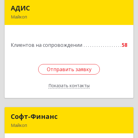
АДИС
АДИС
Майкоп
385006, Адыгея Респ, Майкоп г,
Краснооктябрьская ул, дом № 59, кв.1
Клиентов на сопровождении
58
Подробнее
Отправить заявку
Отправить заявку
Показать контакты
Назад
Софт-Финанс
Софт-Финанс
Майкоп
385006, Адыгея Респ, Майкоп г, Калинина ул,