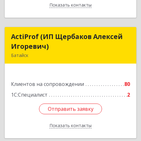
Показать контакты
Назад
ActiProf (ИП Щербаков Алексей
ActiProf (ИП Щербаков Алексей
Игоревич)
Игоревич)
Батайск
346885, Ростовская обл, Батайск г, Огородная
ул, дом № 97
Клиентов на сопровождении
80
Подробнее
1С:Специалист
2
Отправить заявку
Отправить заявку
Показать контакты
Назад