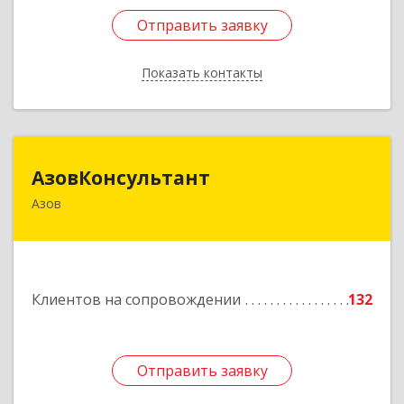
Отправить заявку
Отправить заявку
Показать контакты
Назад
АзовКонсультант
АзовКонсультант
Азов
346780, Ростовская обл, Азов г, Петровский б-р,
дом № 5
Подробнее
Клиентов на сопровождении
132
Отправить заявку
Отправить заявку