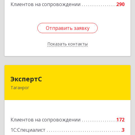
Клиентов на сопровождении
290
Отправить заявку
Отправить заявку
Показать контакты
Назад
ЭкспертС
ЭкспертС
Таганрог
347905, Ростовская обл, Таганрог г,
Социалистическая ул, дом № 2, оф.300
Подробнее
Клиентов на сопровождении
172
1С:Специалист
3