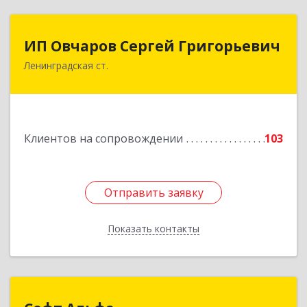
ИП Овчаров Сергей Григорьевич
ИП Овчаров Сергей Григорьевич
Ленинградская ст.
353740, Краснодарский край, Ленинградский р-
н, Ленинградская ст-ца, Космонавтов ул, дом
№ 73
Подробнее
Клиентов на сопровождении
103
Отправить заявку
Отправить заявку
Показать контакты
Назад
Софт Альфа