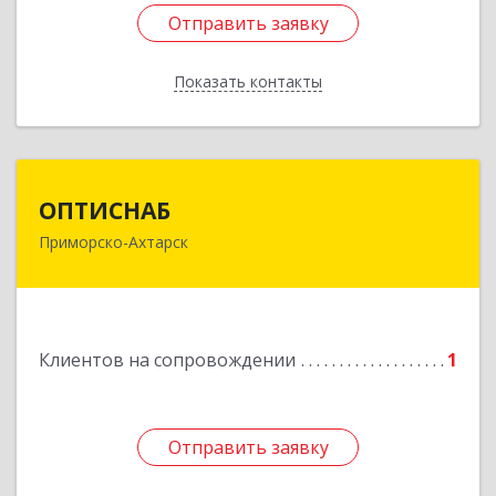
Отправить заявку
Отправить заявку
Показать контакты
Назад
ОПТИСНАБ
ОПТИСНАБ
Приморско-Ахтарск
353864, Краснодарский край, Приморско-
Ахтарский р-он, Приморско-Ахтарск г, Юности
ул, дом № 19
Подробнее
Клиентов на сопровождении
1
Отправить заявку
Отправить заявку