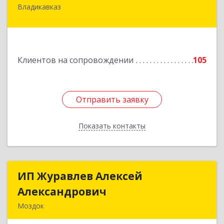
Владикавказ
362020, Северная Осетия - Алания Респ,
Владикавказ г, Островского ул, дом № 12, пом.3
Подробнее
Клиентов на сопровождении
105
Отправить заявку
Отправить заявку
Показать контакты
Назад
ИП Журавлев Алексей
ИП Журавлев Алексей
Александрович
Александрович
Моздок
363750, Северная Осетия - Алания Респ, Моздок