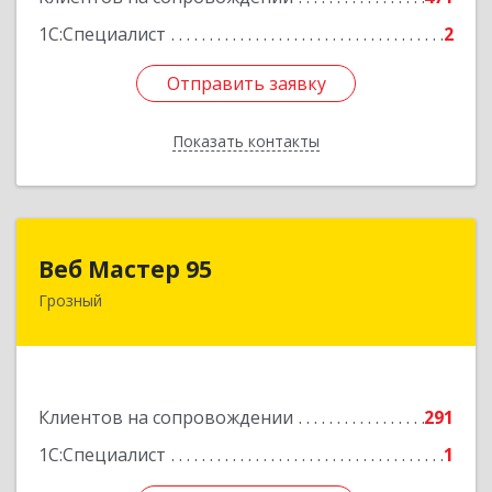
1С:Специалист
2
Отправить заявку
Отправить заявку
Показать контакты
Назад
Веб Мастер 95
Веб Мастер 95
Грозный
364050, Чеченская Респ, Грозный г, Им
Гайрбекова Муслима Гайрбековича ул, дом №
72
Подробнее
Клиентов на сопровождении
291
1С:Специалист
1