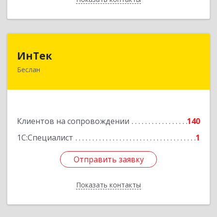
ИнТек
ИнТек
Беслан
363000, Северная Осетия - Алания Респ,
Правобережный, Беслан г, Комсомольская ул,
дом № 69
Подробнее
Клиентов на сопровождении
140
1С:Специалист
1
Отправить заявку
Отправить заявку
Показать контакты
Назад