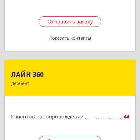
Отправить заявку
Отправить заявку
Показать контакты
Назад
ЛАЙН 360
ЛАЙН 360
Дербент
368600, Дагестан Респ, Дербент г, Ю.Гагарина
ул, домовладение № 14, пом.1
Подробнее
Клиентов на сопровождении
44