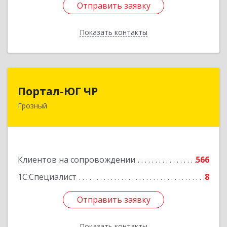
Отправить заявку
Отправить заявку
Показать контакты
Назад
Портал-ЮГ ЧР
Портал-ЮГ ЧР
Грозный
364906, Чеченская Респ, Грозный г, Путина пр-
кт, дом № 30
Подробнее
Клиентов на сопровождении
566
1С:Специалист
8
Отправить заявку
Отправить заявку
Показать контакты
Назад