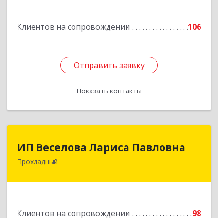
г, Кирова ул, дом № 41
Клиентов на сопровождении
106
Подробнее
Отправить заявку
Отправить заявку
Показать контакты
Назад
ИП Веселова Лариса Павловна
ИП Веселова Лариса Павловна
Прохладный
361045, Кабардино-Балкарская Респ,
Прохладный г, Добровольская ул, дом № 31
Подробнее
Клиентов на сопровождении
98