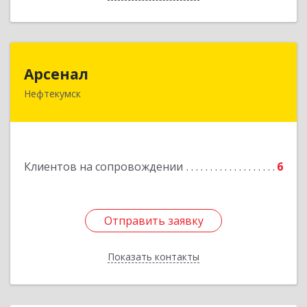
Арсенал
Арсенал
Нефтекумск
Ставропольский край, Нефтекумск г,
Дзержинского ул, дом № 11А
Подробнее
Клиентов на сопровождении
6
Отправить заявку
Отправить заявку
Показать контакты
Назад