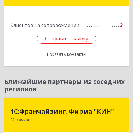
Подробнее
Клиентов на сопровождении
3
Отправить заявку
Отправить заявку
Показать контакты
Назад
Ближайшие партнеры из соседних
регионов
1С:Франчайзинг. Фирма "КИН"
1С:Франчайзинг. Фирма "КИН"
Махачкала
367030, Дагестан Респ, Махачкала г, И.Казака
ул, дом № 31