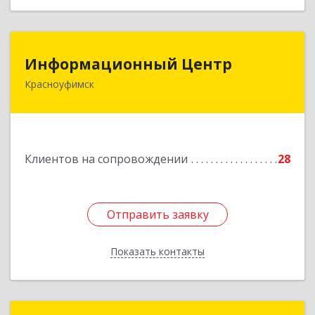
Информационный Центр
Информационный Центр
Красноуфимск
623300, Свердловская обл, Красноуфимск г,
Мизерова ул, дом № 112А
Подробнее
Клиентов на сопровождении
28
Отправить заявку
Отправить заявку
Показать контакты
Назад