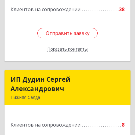
Подробнее
Клиентов на сопровождении
38
Отправить заявку
Отправить заявку
Показать контакты
Назад
ИП Дудин Сергей
ИП Дудин Сергей
Александрович
Александрович
Нижняя Салда
624740, Свердловская обл, Нижняя Салда г,
Энгельса ул, дом № 98
Клиентов на сопровождении
8
Подробнее