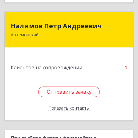
Налимов Петр Андреевич
Налимов Петр Андреевич
Артемовский
623780, Свердловская обл, Артемовский г,
Добролюбова ул, дом № 25
Подробнее
Клиентов на сопровождении
1
Отправить заявку
Отправить заявку
Показать контакты
Назад