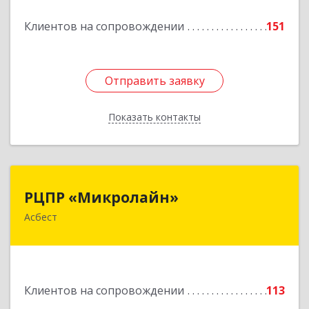
Подробнее
Клиентов на сопровождении
151
Отправить заявку
Отправить заявку
Показать контакты
Назад
РЦПР «Микролайн»
РЦПР «Микролайн»
Асбест
624272, Свердловская обл, Асбест г, имени В.И.
Ленина пр-кт, Здание № 29, оф.301
Подробнее
Клиентов на сопровождении
113