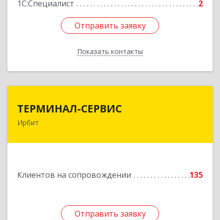
1С:Специалист
2
Отправить заявку
Отправить заявку
Показать контакты
Назад
ТЕРМИНАЛ-СЕРВИС
ТЕРМИНАЛ-СЕРВИС
Ирбит
623850, Свердловская обл, Ирбит г,
Пролетарская ул, дом № 7
Подробнее
Клиентов на сопровождении
135
Отправить заявку
Отправить заявку