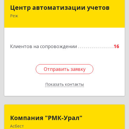
Центр автоматизации учетов
Центр автоматизации учетов
Реж
623750, Свердловская обл, Режевской р-н, Реж
г, Энгельса ул, дом № 6 А
Подробнее
Клиентов на сопровождении
16
Отправить заявку
Отправить заявку
Показать контакты
Назад
Компания "РМК-Урал"
Компания "РМК-Урал"
Асбест
624260, Свердловская обл, Асбест г,