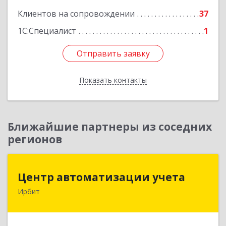
Клиентов на сопровождении
37
1С:Специалист
1
Отправить заявку
Отправить заявку
Показать контакты
Назад
Ближайшие партнеры из соседних
регионов
Центр автоматизации учета
Центр автоматизации учета
Ирбит
623854, Свердловская обл, Ирбит г, Маршала
Жукова ул, дом № 3, кв.28