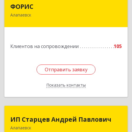
ФОРИС
ФОРИС
Алапаевск
624601, Свердловская обл, Алапаевск г, Ленина
ул, дом № 9
Подробнее
Клиентов на сопровождении
105
Отправить заявку
Отправить заявку
Показать контакты
Назад
ИП Старцев Андрей Павлович
ИП Старцев Андрей Павлович
Алапаевск
624601, Свердловская обл, Алапаевск г,