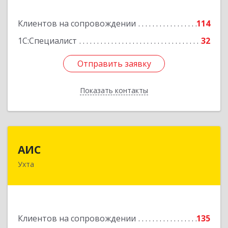
Подробнее
Клиентов на сопровождении
114
1С:Специалист
32
Отправить заявку
Отправить заявку
Показать контакты
Назад
АИС
АИС
Ухта
169310, Коми Респ, Ухта г, Первомайская ул.,
дом № 35А
Подробнее
Клиентов на сопровождении
135