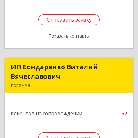
Отправить заявку
Отправить заявку
Показать контакты
Назад
ИП Бондаренко Виталий
ИП Бондаренко Виталий
Вячеславович
Вячеславович
Коряжма
165650, Архангельская обл, Коряжма г,
Набережная им Н.Островского ул, дом № 38
Клиентов на сопровождении
37
Подробнее
Отправить заявку
Отправить заявку