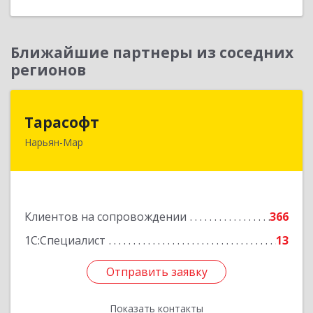
Ближайшие партнеры из соседних
регионов
Тарасофт
Тарасофт
Нарьян-Мар
166000, Ненецкий АО, Нарьян-Мар г, им
В.И.Ленина ул, дом № 39, корпус А, оф.2
Подробнее
Клиентов на сопровождении
366
1С:Специалист
13
Отправить заявку
Отправить заявку
Показать контакты
Назад