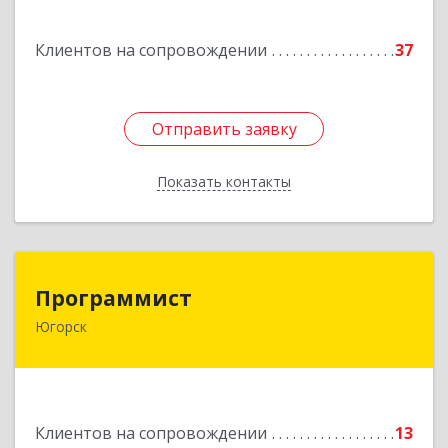
Подробнее
Клиентов на сопровождении
37
Отправить заявку
Отправить заявку
Показать контакты
Назад
Программист
Программист
Югорск
628264, Ханты-Мансийский Автономный округ
- Югра АО, Югорск г, микрорайон Югорск-2,
дом № 1, кв.27
Подробнее
Клиентов на сопровождении
13