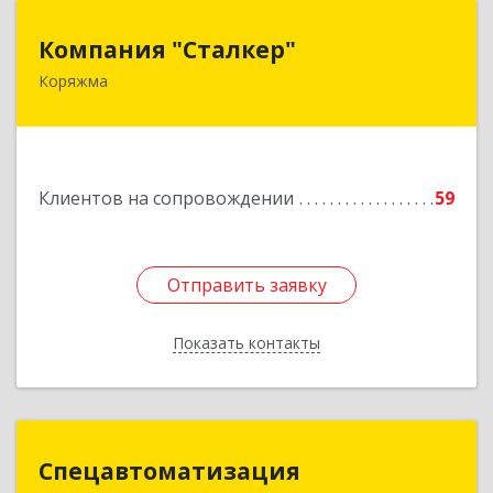
Компания "Сталкер"
Компания "Сталкер"
Коряжма
165651, Архангельская обл, Коряжма г,
Архангельская ул, дом № 14
Подробнее
Клиентов на сопровождении
59
Отправить заявку
Отправить заявку
Показать контакты
Назад
Спецавтоматизация
Спецавтоматизация