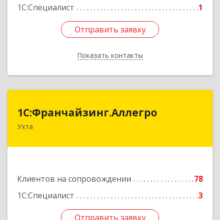
1С:Специалист
1
Отправить заявку
Отправить заявку
Показать контакты
Назад
1С:Франчайзинг.Аллегро
1С:Франчайзинг.Аллегро
Ухта
169304, Коми Респ, Ухта г, Чернова ул, дом №
33, кв.49
Подробнее
Клиентов на сопровождении
78
1С:Специалист
3
Отправить заявку
Отправить заявку