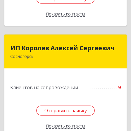
Показать контакты
Назад
ИП Королев Алексей Сергеевич
ИП Королев Алексей Сергеевич
Сосногорск
169500, Коми Респ, Сосногорск г, Советская ул,
дом № 30, кв.12
Подробнее
Клиентов на сопровождении
9
Отправить заявку
Отправить заявку
Показать контакты
Назад