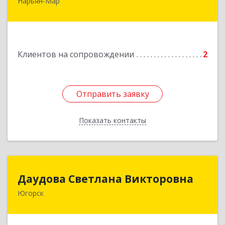
Нарьян-Мар
Подробнее
Клиентов на сопровождении
2
Отправить заявку
Отправить заявку
Показать контакты
Назад
Даудова Светлана Викторовна
Даудова Светлана Викторовна
Югорск
Подробнее