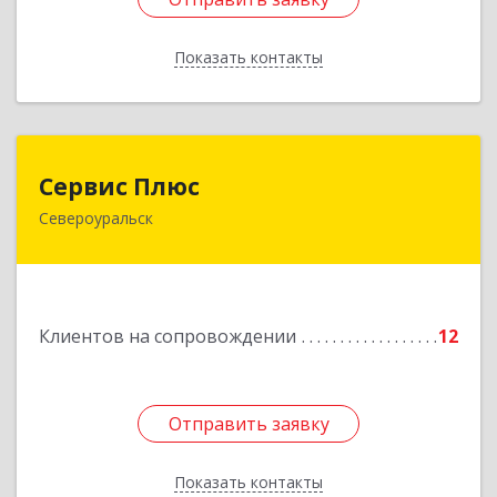
Показать контакты
Назад
Сервис Плюс
Сервис Плюс
Североуральск
624480, Свердловская обл, Североуральск г,
Ленина ул, дом № 10, кв.оф.1
Подробнее
Клиентов на сопровождении
12
Отправить заявку
Отправить заявку
Показать контакты
Назад