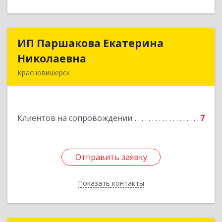
ИП Паршакова Екатерина
ИП Паршакова Екатерина
Николаевна
Николаевна
Красновишерск
618590, Пермский край, Красновишерск г,
Карла Маркса ул, дом № 27, кв.8
Клиентов на сопровождении
7
Подробнее
Отправить заявку
Отправить заявку
Показать контакты
Назад