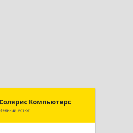
Солярис Компьютерс
Солярис Компьютерс
Великий Устюг
162390, Вологодская обл, Великий
Устюг г, Виноградова ул, дом № 87