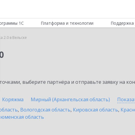
ограммы 1С
Платформа и технологии
Поддержка 
а 2.0 в Вельске
0
очками, выберите партнёра и отправьте заявку на ко
Коряжма
Мирный (Архангельская область)
Показа
область
,
Вологодская область
,
Кировская область
,
Красн
юменская область