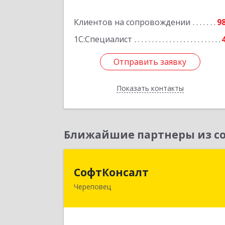
Подробне
Клиентов на сопровождении
9
1С:Специалист
Отправить заявку
Отправить заявку
Показать контакты
Назад
Ближайшие партнеры из со
СофтКонсал
СофтКонсалт
Череповец
162614, Вологодская обл, Черепове
г, М.Горького ул, дом № 32, оф.611/