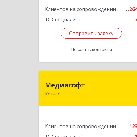
Подробне
Клиентов на сопровождении
26
1С:Специалист
Отправить заявку
Отправить заявку
Показать контакты
Назад
Медиасоф
Медиасофт
Котлас
165300, Архангельская обл, Котлас г
Маяковского ул, дом № 
Подробне
Клиентов на сопровождении
12
1С:Специалист