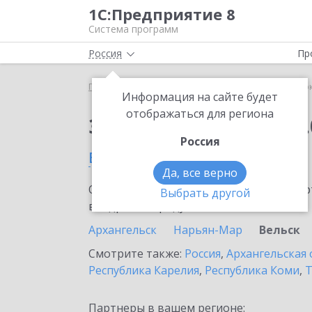
1С:Предприятие 8
Система программ
Россия
Пр
Главная
Сервисы ИТС
1С:Сверка 2.0
1С:Сверк
Информация на сайте будет
отображаться для региона
Заказать 1С:Сверка 2.
Россия
в Вельске
Да, все верно
Ознакомьтесь с информационными карт
Выбрать другой
внедрение продукта.
Архангельск
Нарьян-Мар
Вельск
Смотрите также:
Россия
,
Архангельская 
Республика Карелия
,
Республика Коми
,
Т
Партнеры в вашем регионе: