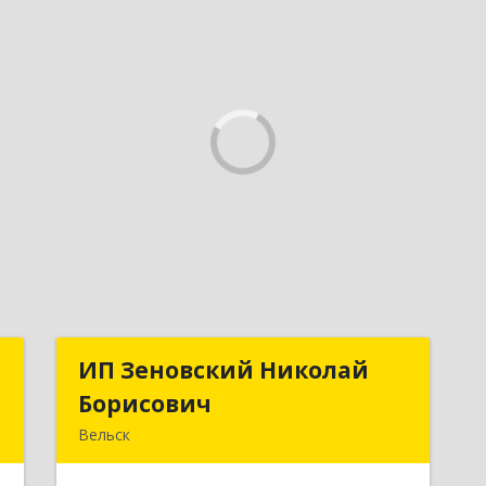
Р
ИП Зеновский Николай
ИП Зеновский Николай
Борисович
Борисович
й
Вельск
,
165150, Архангельская обл, Вельский
2
р-н, Лукинская д, Надежды ул, дом №