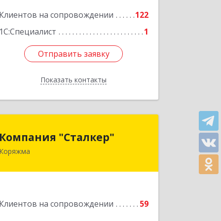
Подробнее
Клиентов на сопровождении
122
1С:Специалист
1
Отправить заявку
Отправить заявку
Показать контакты
Назад
Компания "Сталкер"
Компания "Сталкер"
Коряжма
165651, Архангельская обл, Коряжма г,
Архангельская ул, дом № 14
Подробнее
Клиентов на сопровождении
59