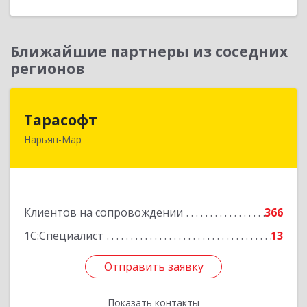
Ближайшие партнеры из соседних
регионов
Тарасофт
Тарасофт
Нарьян-Мар
166000, Ненецкий АО, Нарьян-Мар г, им
В.И.Ленина ул, дом № 39, корпус А, оф.2
Подробнее
Клиентов на сопровождении
366
1С:Специалист
13
Отправить заявку
Отправить заявку
Показать контакты
Назад