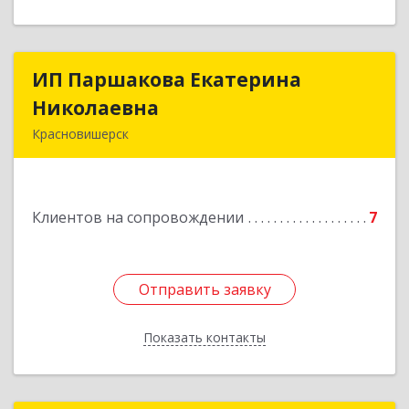
ИП Паршакова Екатерина
ИП Паршакова Екатерина
Николаевна
Николаевна
Красновишерск
618590, Пермский край, Красновишерск г,
Карла Маркса ул, дом № 27, кв.8
Клиентов на сопровождении
7
Подробнее
Отправить заявку
Отправить заявку
Показать контакты
Назад