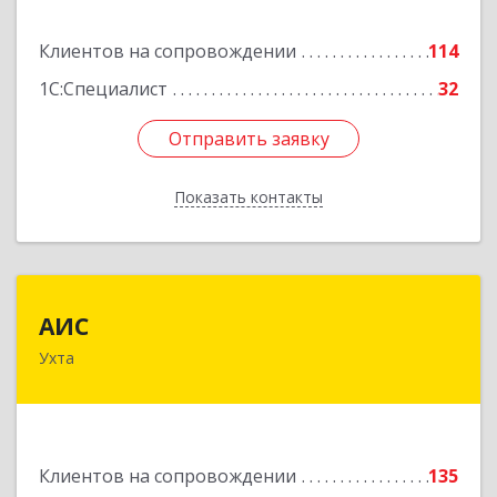
Подробнее
Клиентов на сопровождении
114
1С:Специалист
32
Отправить заявку
Отправить заявку
Показать контакты
Назад
АИС
АИС
Ухта
169310, Коми Респ, Ухта г, Первомайская ул.,
дом № 35А
Подробнее
Клиентов на сопровождении
135