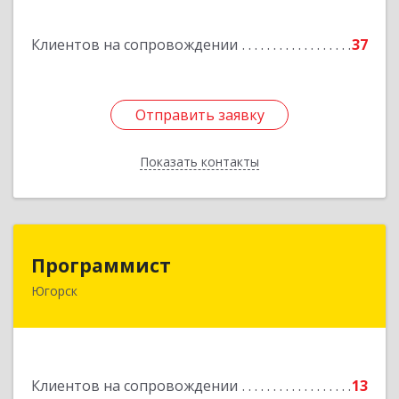
Подробнее
Клиентов на сопровождении
37
Отправить заявку
Отправить заявку
Показать контакты
Назад
Программист
Программист
Югорск
628264, Ханты-Мансийский Автономный округ
- Югра АО, Югорск г, микрорайон Югорск-2,
дом № 1, кв.27
Подробнее
Клиентов на сопровождении
13