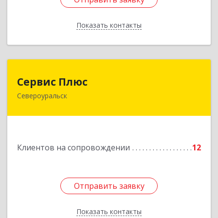
Показать контакты
Назад
Сервис Плюс
Сервис Плюс
Североуральск
624480, Свердловская обл, Североуральск г,
Ленина ул, дом № 10, кв.оф.1
Подробнее
Клиентов на сопровождении
12
Отправить заявку
Отправить заявку
Показать контакты
Назад