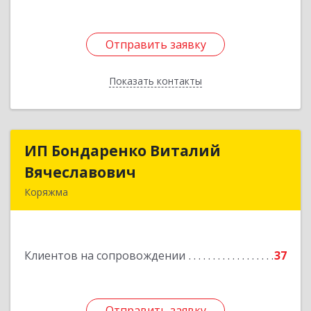
Отправить заявку
Отправить заявку
Показать контакты
Назад
ИП Бондаренко Виталий
ИП Бондаренко Виталий
Вячеславович
Вячеславович
Коряжма
165650, Архангельская обл, Коряжма г,
Набережная им Н.Островского ул, дом № 38
Клиентов на сопровождении
37
Подробнее
Отправить заявку
Отправить заявку