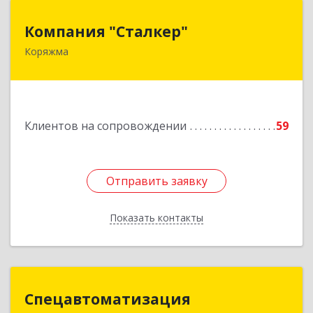
Компания "Сталкер"
Компания "Сталкер"
Коряжма
165651, Архангельская обл, Коряжма г,
Архангельская ул, дом № 14
Подробнее
Клиентов на сопровождении
59
Отправить заявку
Отправить заявку
Показать контакты
Назад
Спецавтоматизация
Спецавтоматизация