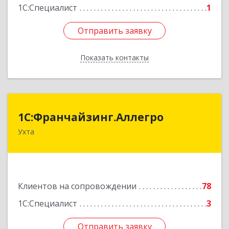
1С:Специалист
1
Отправить заявку
Отправить заявку
Показать контакты
Назад
1С:Франчайзинг.Аллегро
1С:Франчайзинг.Аллегро
Ухта
169304, Коми Респ, Ухта г, Чернова ул, дом №
33, кв.49
Подробнее
Клиентов на сопровождении
78
1С:Специалист
3
Отправить заявку
Отправить заявку