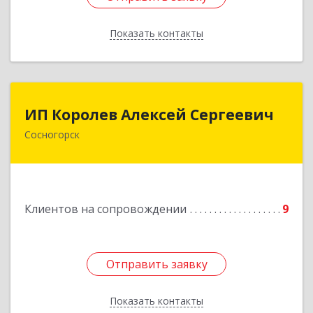
Показать контакты
Назад
ИП Королев Алексей Сергеевич
ИП Королев Алексей Сергеевич
Сосногорск
169500, Коми Респ, Сосногорск г, Советская ул,
дом № 30, кв.12
Подробнее
Клиентов на сопровождении
9
Отправить заявку
Отправить заявку
Показать контакты
Назад