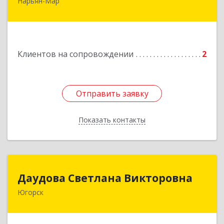
Нарьян-Мар
Подробнее
Клиентов на сопровождении
2
Отправить заявку
Отправить заявку
Показать контакты
Назад
Даудова Светлана Викторовна
Даудова Светлана Викторовна
Югорск
Подробнее