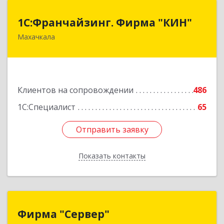
1С:Франчайзинг. Фирма "КИН"
1С:Франчайзинг. Фирма "КИН"
Махачкала
367030, Дагестан Респ, Махачкала г, И.Казака
ул, дом № 31
Подробнее
Клиентов на сопровождении
486
1С:Специалист
65
Отправить заявку
Отправить заявку
Показать контакты
Назад
Фирма "Сервер"
Фирма "Сервер"