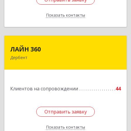
Показать контакты
Назад
ЛАЙН 360
ЛАЙН 360
Дербент
368600, Дагестан Респ, Дербент г, Ю.Гагарина
ул, домовладение № 14, пом.1
Подробнее
Клиентов на сопровождении
44
Отправить заявку
Отправить заявку
Показать контакты
Назад