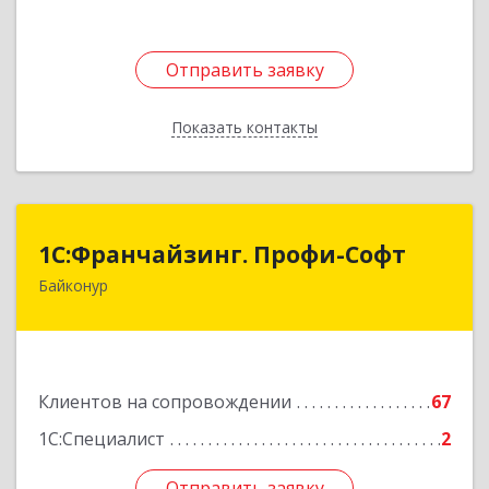
Отправить заявку
Отправить заявку
Показать контакты
Назад
1С:Франчайзинг. Профи-Софт
1С:Франчайзинг. Профи-Софт
Байконур
468320, Байконур г, Ленина ул, дом № 10,
кв.1+2+3
Подробнее
Клиентов на сопровождении
67
1С:Специалист
2
Отправить заявку
Отправить заявку