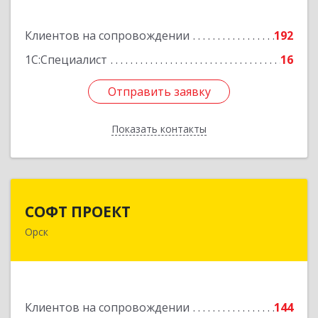
Подробнее
Клиентов на сопровождении
192
1С:Специалист
16
Отправить заявку
Отправить заявку
Показать контакты
Назад
СОФТ ПРОЕКТ
СОФТ ПРОЕКТ
Орск
462430, Оренбургская обл, Орск г,
Добровольского ул, дом № 23, кв.11
Подробнее
Клиентов на сопровождении
144