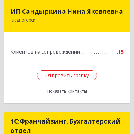
ИП Сандыркина Нина Яковлевна
ИП Сандыркина Нина Яковлевна
Медногорск
462270, Оренбургская обл, Медногорск г,
Металлургов ул, дом № 19, кв.22
Подробнее
Клиентов на сопровождении
15
Отправить заявку
Отправить заявку
Показать контакты
Назад
1С:Франчайзинг. Бухгалтерский
1С:Франчайзинг. Бухгалтерский
отдел
отдел