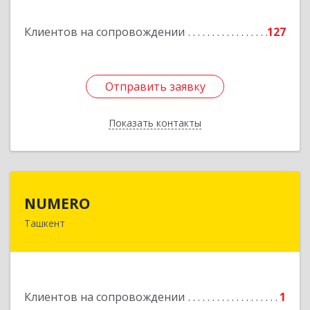
Подробнее
Клиентов на сопровождении
127
Отправить заявку
Отправить заявку
Показать контакты
Назад
NUMERO
NUMERO
Ташкент
УЗБЕКИСТАН , г. Ташкент, Хамзинский район,
58 в/г, д. 70/2, кв. 1
Подробнее
Клиентов на сопровождении
1