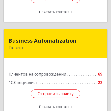
Показать контакты
Назад
Business Automatization
Business Automatization
Ташкент
Узбекистан, г. Ташкент, Мирабадский район,
ул. Афросиеб, дом 4Б
Подробнее
Клиентов на сопровождении
69
1С:Специалист
22
Отправить заявку
Отправить заявку
Показать контакты
Назад