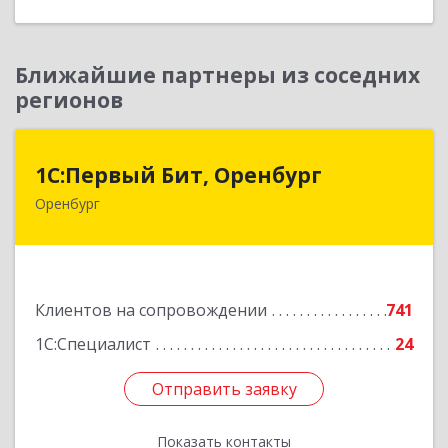
Ближайшие партнеры из соседних
регионов
1С:Первый Бит, Оренбург
1С:Первый Бит, Оренбург
Оренбург
460044, Оренбургская обл, Оренбург, Березка
ул, дом № 2/5, пом.4
Подробнее
Клиентов на сопровождении
741
1С:Специалист
24
Отправить заявку
Отправить заявку
Показать контакты
Назад