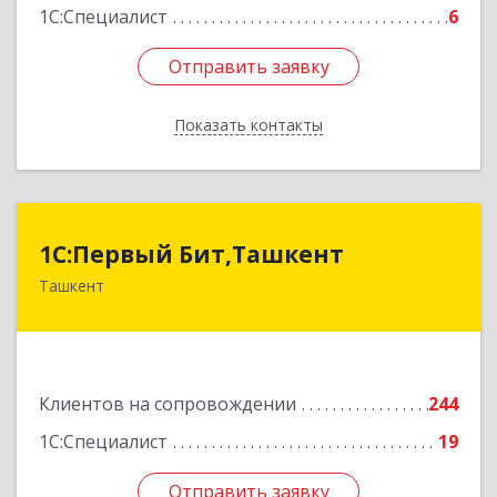
1С:Специалист
6
Отправить заявку
Отправить заявку
Показать контакты
Назад
1C:Первый Бит,Ташкент
1C:Первый Бит,Ташкент
Ташкент
г. Ташкент, Мирабадский район, ул. Афросиаб,
4Б, ком 205А
Подробнее
Клиентов на сопровождении
244
1С:Специалист
19
Отправить заявку
Отправить заявку