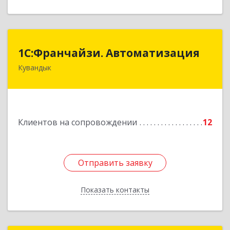
1С:Франчайзи. Автоматизация
1С:Франчайзи. Автоматизация
Кувандык
462220, Оренбургская обл, Кувандыкский р-н,
Кувандык г, Советская ул, дом № 10
Подробнее
Клиентов на сопровождении
12
Отправить заявку
Отправить заявку
Показать контакты
Назад