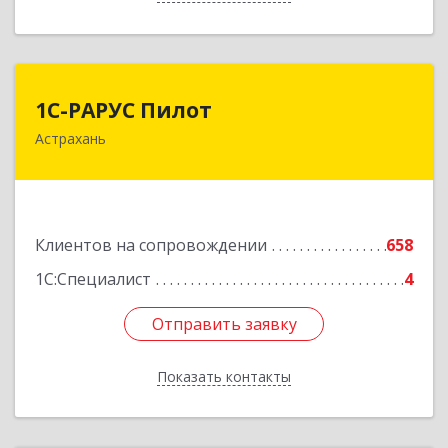
1С-РАРУС Пилот
1С-РАРУС Пилот
Астрахань
414024, Астраханская обл, Астрахань г,
Бакинская ул, корпус 78, пом.28, КОМ. 31
Подробнее
Клиентов на сопровождении
658
1С:Специалист
4
Отправить заявку
Отправить заявку
Показать контакты
Назад