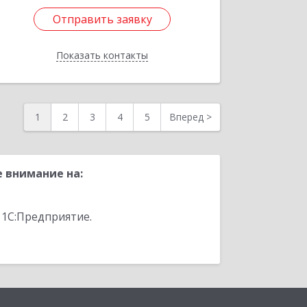
Отправить заявку
Отправить заявку
Показать контакты
Назад
1
2
3
4
5
Вперед
>
 внимание на:
 1С:Предприятие.