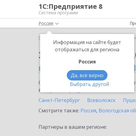
1С:Предприятие 8
Система программ
Россия
Пр
Главная
Сервисы ИТС
1С:Сверка 2.0
1С:Свер
Информация на сайте будет
отображаться для региона
Заказать 1С:Сверка 2.
Россия
в Санкт-Петербурге и 
Да, все верно
Ознакомьтесь с информационными карт
Выбрать другой
внедрение продукта.
Санкт-Петербург
Всеволожск
Пушк
Смотрите также:
Россия
,
Вологодская о
Партнеры в вашем регионе: