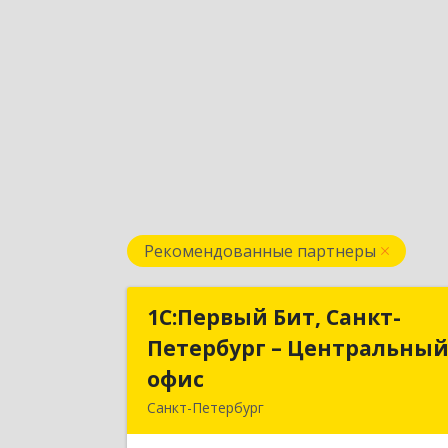
Рекомендованные партнеры
1С:Первый Бит, Санкт-
1С:Первый Бит, Санкт
Петербург – Центральны
Петербург – Центральны
офис
офи
Санкт-Петербург
г.Санкт-Петербург, Невский проспект