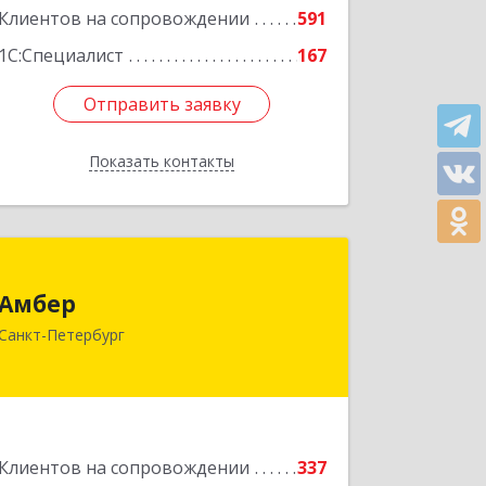
Клиентов на сопровождении
591
Подробнее
1С:Специалист
167
Отправить заявку
Отправить заявку
Показать контакты
Назад
Амбер
Амбер
191119, Санкт-Петербург г, Правды
Санкт-Петербург
ул, дом № 16
Подробнее
Клиентов на сопровождении
337