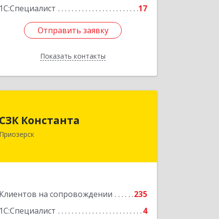
1С:Специалист
17
Отправить заявку
Отправить заявку
Показать контакты
Назад
СЗК Константа
СЗК Константа
188760, Ленинградская обл,
Приозерск
Приозерск г, Калинина ул, дом № 29,
кв.35
Подробнее
Клиентов на сопровождении
235
1С:Специалист
4