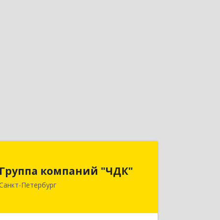
Группа компаний "ЧДК"
Группа компаний "ЧДК"
191119, Санкт-Петербург г, вн.тер.г.
Санкт-Петербург
муниципальный округ Владимирский
округ, Лиговский пр-кт, дом № 123,
литера А, пом.5-Н