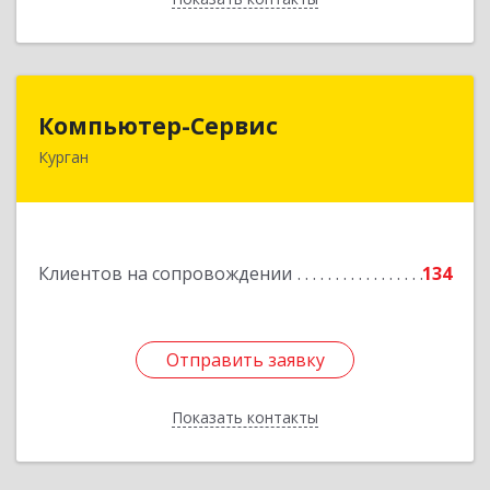
Компьютер-Сервис
Компьютер-Сервис
Курган
640022, Курганская обл, Курган г, Василия
Блюхера ул, дом № 30, пом.1
Подробнее
Клиентов на сопровождении
134
Отправить заявку
Отправить заявку
Показать контакты
Назад