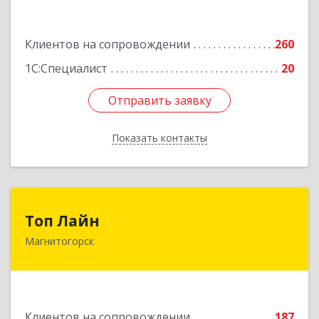
Подробнее
Клиентов на сопровождении
260
1С:Специалист
20
Отправить заявку
Отправить заявку
Показать контакты
Назад
Топ Лайн
Топ Лайн
Магнитогорск
454000, Челябинская обл, Магнитогорск г,
Галиуллина ул, дом № 11, А, кв.1
Подробнее
Клиентов на сопровождении
187