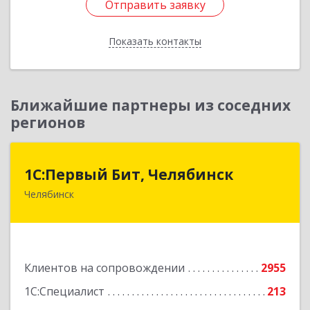
Отправить заявку
Отправить заявку
Показать контакты
Назад
Ближайшие партнеры из соседних
регионов
1С:Первый Бит, Челябинск
1С:Первый Бит, Челябинск
Челябинск
454084, Челябинская обл, Челябинск г,
Каслинская ул, дом № 77, оф.109
Подробнее
Клиентов на сопровождении
2955
1С:Специалист
213