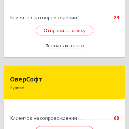
Подробнее
Клиентов на сопровождении
29
Отправить заявку
Отправить заявку
Показать контакты
Назад
ОверСофт
ОверСофт
Рудный
КАЗАХСТАН , 111500, Костанайская обл.,
г.Рудый, ул.Ленина, 44, кв.1
Подробнее
Клиентов на сопровождении
68