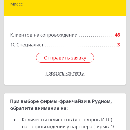
Миасс
456318, Челябинская обл, Миасс г, Жуковского
ул, дом № 8, кв.61
Подробнее
Клиентов на сопровождении
46
1С:Специалист
3
Отправить заявку
Отправить заявку
Показать контакты
Назад
При выборе фирмы-франчайзи в Рудном,
обратите внимание на:
Количество клиентов (договоров ИТС)
на сопровождении у партнера фирмы 1С.