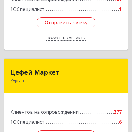
1С:Специалист
1
Отправить заявку
Отправить заявку
Показать контакты
Назад
Цефей Маркет
Цефей Маркет
Курган
640002, Курганская обл, Курган г, М.Горького
ул, дом № 35/1
Подробнее
Клиентов на сопровождении
277
1С:Специалист
6