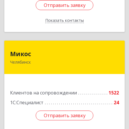
Отправить заявку
Отправить заявку
Показать контакты
Назад
Микос
Микос
Челябинск
454126, Челябинская обл, Челябинск г,
Энтузиастов ул, дом № 28, корпус А, этаж 1
Подробнее
Клиентов на сопровождении
1522
1С:Специалист
24
Отправить заявку
Отправить заявку