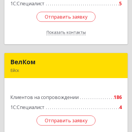
1С:Специалист
5
Отправить заявку
Отправить заявку
Показать контакты
Назад
ВелКом
ВелКом
Ейск
353688, Краснодарский край, Ейский р-н, Ейск г,
Керченский пер, дом № 2/1, корпус 1
Клиентов на сопровождении
186
Подробнее
1С:Специалист
4
Отправить заявку
Отправить заявку