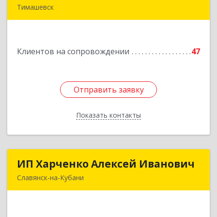
Тимашевск
352700, Краснодарский край, Тимашевский р-н,
Тимашевск г, Смоленская ул, 42
Клиентов на сопровождении
47
Подробнее
Отправить заявку
Отправить заявку
Показать контакты
Назад
ИП Харченко Алексей Иванович
ИП Харченко Алексей Иванович
Славянск-на-Кубани
353 579, Краснодарский край, ст.Петровская,
ул.Кирпичная д.32