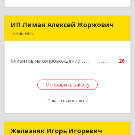
ИП Лиман Алексей Жоржович
ИП Лиман Алексей Жоржович
Тимашевск
352731, Краснодарский край, Тимашевский р-н,
Комсомольский п, Мира ул, дом № 76
Клиентов на сопровождении
26
Подробнее
Отправить заявку
Отправить заявку
Показать контакты
Назад
Железняк Игорь Игоревич
Железняк Игорь Игоревич