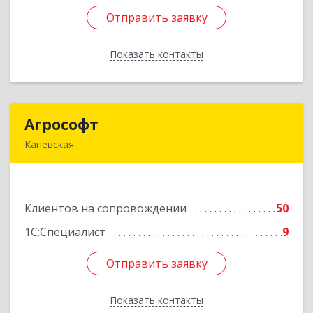
Отправить заявку
Отправить заявку
Показать контакты
Назад
Агрософт
Агрософт
Каневская
353730, Краснодарский край, Каневская ст-ца,
Гагарина ул, дом № 13
Клиентов на сопровождении
50
Подробнее
1С:Специалист
9
Отправить заявку
Отправить заявку
Показать контакты
Назад