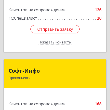
Подробнее
Клиентов на сопровождении
126
1С:Специалист
20
Отправить заявку
Отправить заявку
Показать контакты
Назад
Софт-Инфо
Софт-Инфо
Прокопьевск
653039, Кемеровская область - Кузбасс,
Прокопьевск г, Институтская ул, дом № 9а,
оф.15
Подробнее
Клиентов на сопровождении
168