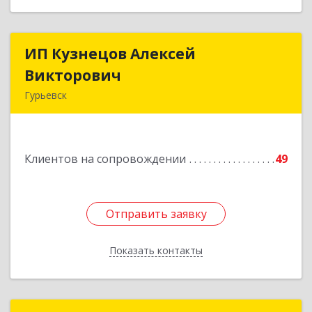
ИП Кузнецов Алексей
ИП Кузнецов Алексей
Викторович
Викторович
Гурьевск
652780, Кемеровская обл, Гурьевский р-н,
Гурьевск г, Суворова ул, дом № 32
Клиентов на сопровождении
49
Подробнее
Отправить заявку
Отправить заявку
Показать контакты
Назад