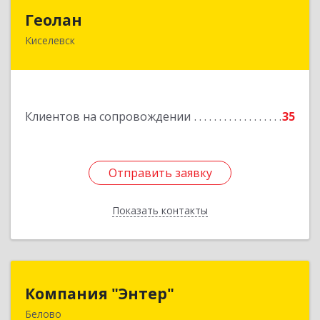
Геолан
Геолан
Киселевск
652700, Кемеровская обл, Киселевск г,
Транспортная ул, дом № 54
Подробнее
Клиентов на сопровождении
35
Отправить заявку
Отправить заявку
Показать контакты
Назад
Компания "Энтер"
Компания "Энтер"
Белово
652600, Кемеровская обл, Белово г, Почтовый