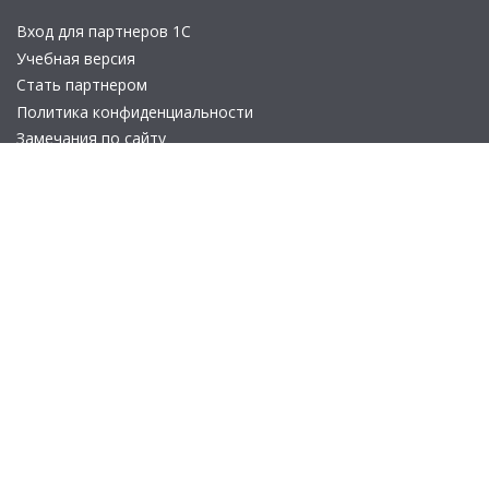
Вход для партнеров 1С
Учебная версия
Стать партнером
Политика конфиденциальности
Замечания по сайту
Другие сайты
Телефон:
+7 (495) 737-92-57
Email:
site_v8@1c.ru
Отдел продаж:
г. Москва
,
улица Селезнёвская, дом 21
© 2026 АО «Группа 1С» (правопреемник «1С»). Все права на сайт
защищены
© 2011- 2026 ООО «1С-Софт» (
о компании
).
Исключительное право на технологическую платформу