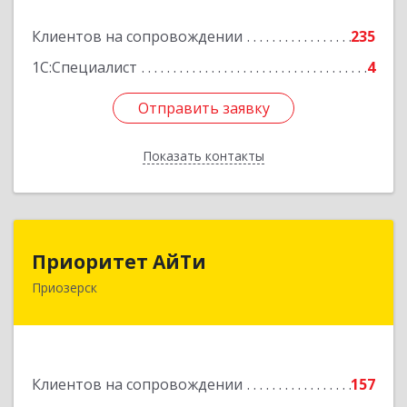
Подробнее
Клиентов на сопровождении
235
1С:Специалист
4
Отправить заявку
Отправить заявку
Показать контакты
Назад
Приоритет АйТи
Приоритет АйТи
Приозерск
188760, Ленинградская обл, Приозерский р-н,
Приозерск г, Калинина ул, дом № 39, этаж 2,
ком. 31
Подробнее
Клиентов на сопровождении
157