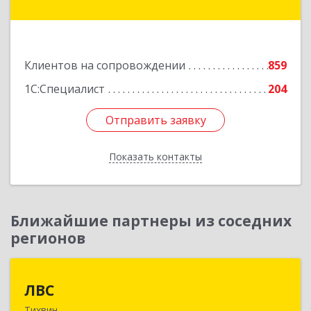
Первомайский (Первомайский р-н) пр-кт, дом
№ 54, пом.27
Подробнее
Клиентов на сопровождении
859
1С:Специалист
204
Отправить заявку
Отправить заявку
Показать контакты
Назад
Ближайшие партнеры из соседних
регионов
ЛВС
ЛВС
Тихвин