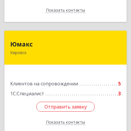
Показать контакты
Назад
Юмакс
Юмакс
Кировск
187340, Ленинградская обл, Кировский р-н,
Кировск г, Новая ул, дом № 5А
Подробнее
Клиентов на сопровождении
5
1С:Специалист
3
Отправить заявку
Отправить заявку
Показать контакты
Назад