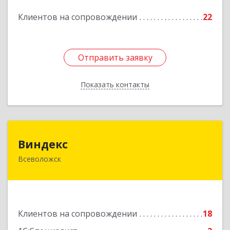
Подробнее
Клиентов на сопровождении
22
Отправить заявку
Отправить заявку
Показать контакты
Назад
Виндекс
Виндекс
Всеволожск
188643, Ленинградская обл, Всеволожский р-н,
Всеволожск г, Шинников ул, дом № 2, корпус 5,
оф.47
Подробнее
Клиентов на сопровождении
18