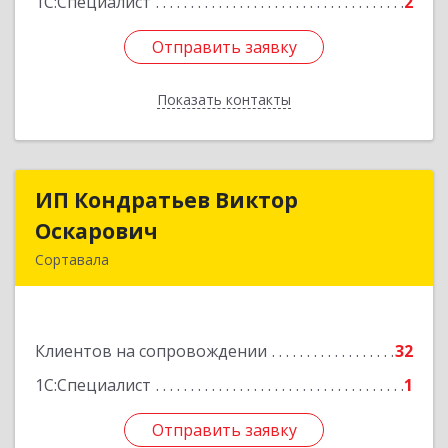
1С:Специалист
2
Отправить заявку
Отправить заявку
Показать контакты
Назад
ИП Кондратьев Виктор
ИП Кондратьев Виктор
Оскарович
Оскарович
Сортавала
186790, Карелия Респ, Сортавала г, Кирова ул,
дом № 6, кв.9
Клиентов на сопровождении
32
Подробнее
1С:Специалист
1
Отправить заявку
Отправить заявку