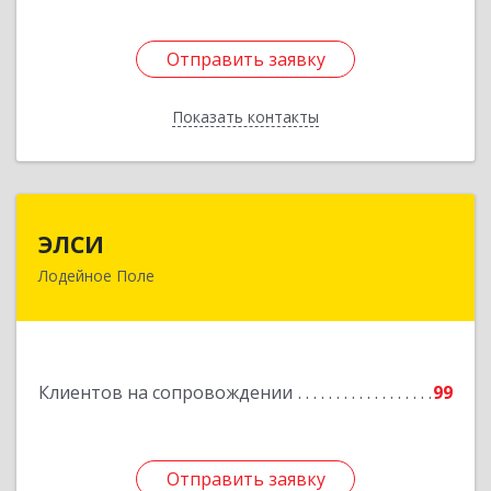
Отправить заявку
Отправить заявку
Показать контакты
Назад
ЭЛСИ
ЭЛСИ
Лодейное Поле
187700, Ленинградская обл, Лодейное Поле г,
Коммунаров ул, дом № 7
Подробнее
Клиентов на сопровождении
99
Отправить заявку
Отправить заявку