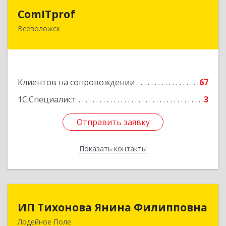
ComITprof
ComITprof
Всеволожск
188643, Ленинградская обл, Всеволожский р-н,
Всеволожск г, Невская ул, дом № 6, кв.18
Подробнее
Клиентов на сопровождении
67
1С:Специалист
3
Отправить заявку
Отправить заявку
Показать контакты
Назад
ИП Тихонова Янина Филипповна
ИП Тихонова Янина Филипповна
Лодейное Поле
187700, Ленинградская обл, Лодейнопольский