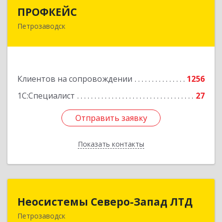
ПРОФКЕЙС
ПРОФКЕЙС
Петрозаводск
185035, Карелия Респ, Петрозаводск г, Красная
ул, дом № 10
Подробнее
Клиентов на сопровождении
1256
1С:Специалист
27
Отправить заявку
Отправить заявку
Показать контакты
Назад
Неосистемы Северо-Запад ЛТД
Неосистемы Северо-Запад ЛТД
Петрозаводск
185001, Карелия Респ, Петрозаводск г,