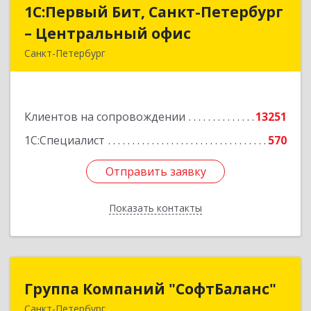
1С:Первый Бит, Санкт-Петербург
1С:Первый Бит, Санкт-Петербург
– Центральный офис
– Центральный офис
Санкт-Петербург
г.Санкт-Петербург, Невский проспект, 10
Подробнее
Клиентов на сопровождении
13251
1С:Специалист
570
Отправить заявку
Отправить заявку
Показать контакты
Назад
Группа Компаний "СофтБаланс"
Группа Компаний "СофтБаланс"
Санкт-Петербург