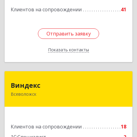
Подробнее
Клиентов на сопровождении
41
Отправить заявку
Отправить заявку
Показать контакты
Назад
Виндекс
Виндекс
Всеволожск
188643, Ленинградская обл, Всеволожский р-н,
Всеволожск г, Шинников ул, дом № 2, корпус 5,
оф.47
Подробнее
Клиентов на сопровождении
18