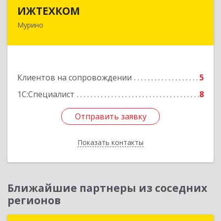
ИЖТЕХКОМ
ИЖТЕХКОМ
Мурино
188677, Ленинградская обл, Всеволожский р-н,
Мурино г, Воронцовский б-р, дом № 17, кв.339
Подробнее
Клиентов на сопровождении
5
1С:Специалист
8
Отправить заявку
Отправить заявку
Показать контакты
Назад
Ближайшие партнеры из соседних
регионов