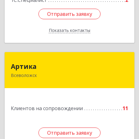
1С:Специалист
2
Отправить заявку
Отправить заявку
Показать контакты
Назад
Артика
Артика
Всеволожск
188645, Ленинградская обл, Всеволожск г,
Доктора Сотникова ул, дом № 2, кв.86
Подробнее
Клиентов на сопровождении
11
Отправить заявку
Отправить заявку