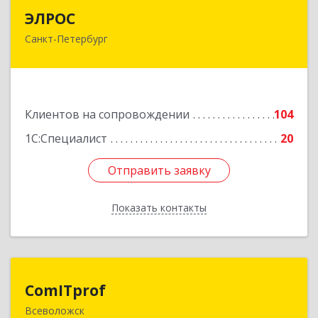
ЭЛРОС
ЭЛРОС
Санкт-Петербург
191024, Санкт-Петербург г, Тележная ул, дом №
22, кв.6
Подробнее
Клиентов на сопровождении
104
1С:Специалист
20
Отправить заявку
Отправить заявку
Показать контакты
Назад
ComITprof
ComITprof
Всеволожск
188643, Ленинградская обл, Всеволожский р-н,