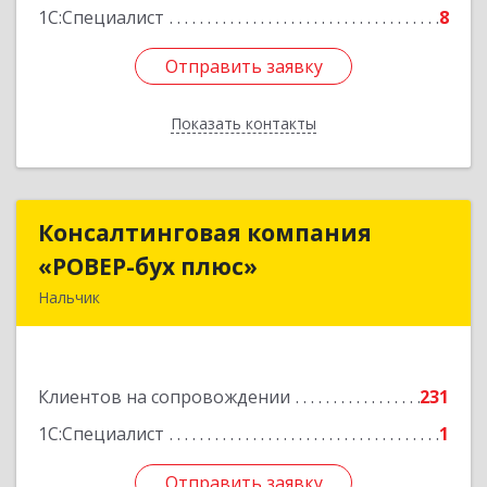
1С:Специалист
8
Отправить заявку
Отправить заявку
Показать контакты
Назад
Консалтинговая компания
Консалтинговая компания
«РОВЕР-бух плюс»
«РОВЕР-бух плюс»
Нальчик
360004, Кабардино-Балкарская Респ, Нальчик г,
Кирова ул, дом № 233
Клиентов на сопровождении
231
Подробнее
1С:Специалист
1
Отправить заявку
Отправить заявку