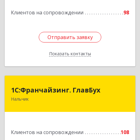
Подробнее
Клиентов на сопровождении
98
Отправить заявку
Отправить заявку
Показать контакты
Назад
1С:Франчайзинг. ГлавБух
1С:Франчайзинг. ГлавБух
Нальчик
360000, Кабардино-Балкарская Респ, Нальчик г,
Пачева ул, дом № 13, ТОД Европа, этаж 3, оф.2
Подробнее
Клиентов на сопровождении
108