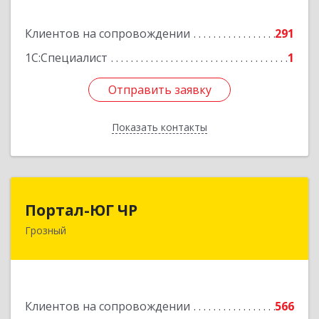
Подробнее
Клиентов на сопровождении
291
1С:Специалист
1
Отправить заявку
Отправить заявку
Показать контакты
Назад
Портал-ЮГ ЧР
Портал-ЮГ ЧР
Грозный
364906, Чеченская Респ, Грозный г, Путина пр-
кт, дом № 30
Подробнее
Клиентов на сопровождении
566