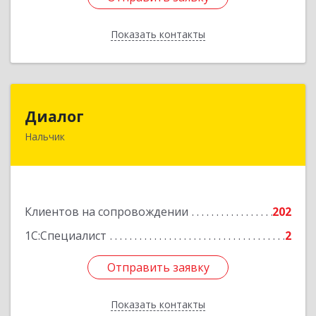
Показать контакты
Назад
Диалог
Диалог
Нальчик
360016, Кабардино-Балкарская Респ, Нальчик г,
Калюжного ул, дом № 3, этаж 2
Подробнее
Клиентов на сопровождении
202
1С:Специалист
2
Отправить заявку
Отправить заявку
Показать контакты
Назад