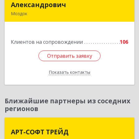
Александрович
Александрович
Моздок
363750, Северная Осетия - Алания Респ, Моздок
г, Кирова ул, дом № 41
Клиентов на сопровождении
106
Подробнее
Отправить заявку
Отправить заявку
Показать контакты
Назад
Ближайшие партнеры из соседних
регионов
АРТ-СОФТ ТРЕЙД
АРТ-СОФТ ТРЕЙД