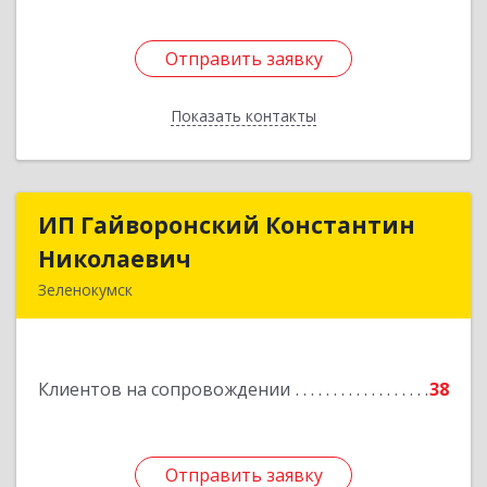
Отправить заявку
Отправить заявку
Показать контакты
Назад
ИП Гайворонский Константин
ИП Гайворонский Константин
Николаевич
Николаевич
Зеленокумск
357910, Ставропольский край, Советский р-н,
Зеленокумск г, Ленина пл, дом № 6, оф.4
Клиентов на сопровождении
38
Подробнее
Отправить заявку
Отправить заявку