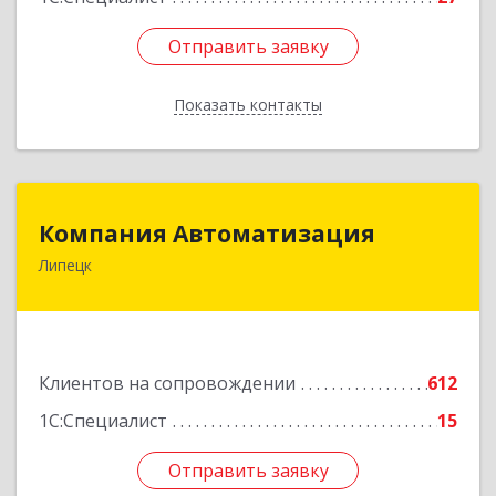
Отправить заявку
Отправить заявку
Показать контакты
Назад
Компания Автоматизация
Компания Автоматизация
Липецк
398001, Липецкая обл, Липецк г, Победы пл,
дом № 8
Подробнее
Клиентов на сопровождении
612
1С:Специалист
15
Отправить заявку
Отправить заявку