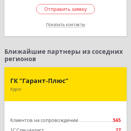
Отправить заявку
Отправить заявку
Показать контакты
Назад
Ближайшие партнеры из соседних
регионов
ГК "Гарант-Плюс"
ГК "Гарант-Плюс"
Курск
305035, Курская обл, Курск г, Овечкина ул, дом
№ 14, пом.1
Подробнее
Клиентов на сопровождении
565
1С:Специалист
27