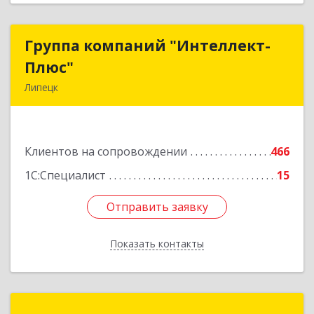
Группа компаний "Интеллект-
Группа компаний "Интеллект-
Плюс"
Плюс"
Липецк
398024, Липецкая обл, Липецк г, Победы пл,
дом № 8, 306
Клиентов на сопровождении
466
Подробнее
1С:Специалист
15
Отправить заявку
Отправить заявку
Показать контакты
Назад