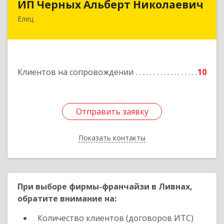
ИП Черных Альберт Николаевич
Елец
399771, Липецкая обл, Елец г, Н.Гусевой ул, 56А
Подробнее
Клиентов на сопровождении
10
Отправить заявку
Отправить заявку
Показать контакты
Назад
При выборе фирмы-франчайзи в Ливнах,
обратите внимание на:
Количество клиентов (договоров ИТС)