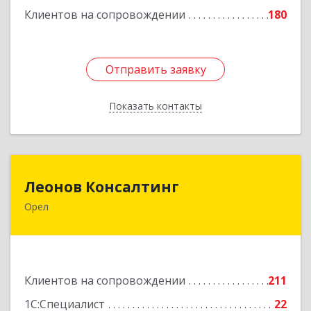
Клиентов на сопровождении
180
Отправить заявку
Отправить заявку
Показать контакты
Назад
Леонов Консалтинг
Леонов Консалтинг
Орел
302030, Орловская обл, Орловский р-н, Орел г,
Московская, дом № 17, пом.7
Подробнее
Клиентов на сопровождении
211
1С:Специалист
22