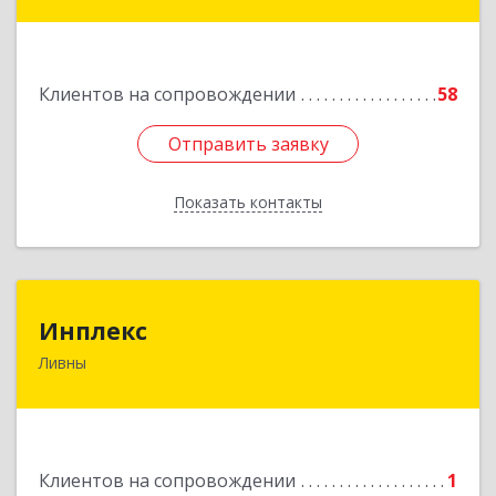
дом № 2, кв.124
Подробнее
Клиентов на сопровождении
58
Отправить заявку
Отправить заявку
Показать контакты
Назад
Инплекс
Инплекс
Ливны
303852, Орловская обл, Ливны г,
Железнодорожная ул, дом № 10В
Подробнее
Клиентов на сопровождении
1