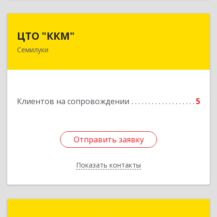
ЦТО "ККМ"
ЦТО "ККМ"
Семилуки
Подробнее
Клиентов на сопровождении
5
Отправить заявку
Отправить заявку
Показать контакты
Назад
ИП Черных Альберт Николаевич