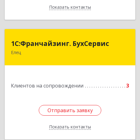
Показать контакты
Назад
1С:Франчайзинг. БухСервис
1С:Франчайзинг. БухСервис
Елец
399780, Липецкая обл, Елецкий р-н, Елец г,
Новоселов ул, дом № 12
Подробнее
Клиентов на сопровождении
3
Отправить заявку
Отправить заявку
Показать контакты
Назад