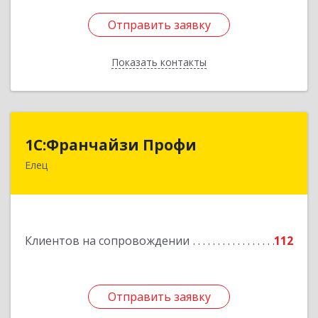
Отправить заявку
Отправить заявку
Показать контакты
Назад
1С:Франчайзи Профи
1С:Франчайзи Профи
Елец
399784, Липецкая обл, Елец г, Гагарина ул,
Здание № 3а
Подробнее
Клиентов на сопровождении
112
Отправить заявку
Отправить заявку