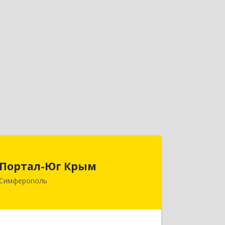
Портал-Юг Крым
Портал-Юг Крым
295015, Крым Респ, Симферополь г,
Симферополь
Козлова ул, дом № 27
Подробнее