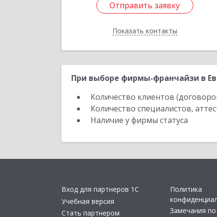
Отправить заявку
Отправить заявку
Показать контакты
Назад
При выборе фирмы-франчайзи в Ев
Количество клиентов (договоро
Количество специалистов, атте
Наличие у фирмы статуса
Вход для партнеров 1С
Политика
конфиденциа
Учебная версия
Замечания по
Стать партнером