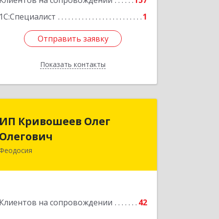
Клиентов на сопровождении
157
1С:Специалист
1
Отправить заявку
Отправить заявку
Показать контакты
Назад
ИП Кривошеев Олег
ИП Кривошеев Олег
Олегович
Олегович
Феодосия
Подробнее
Клиентов на сопровождении
42