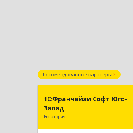
Рекомендованные партнеры
1С:Франчайзи Софт Юго
1С:Франчайзи Софт Юго-
Запа
Запад
Евпатория
297407, Крым Респ, Евпатория г
Победы пр-кт, дом № 13, кв.4