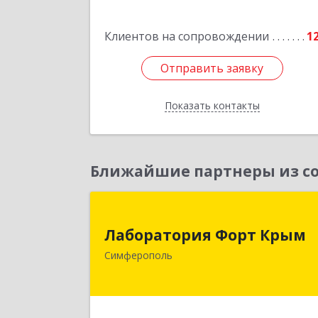
Подробне
Клиентов на сопровождении
1
Отправить заявку
Отправить заявку
Показать контакты
Назад
Ближайшие партнеры из со
Лаборатория Форт Кры
Лаборатория Форт Крым
295034, Крым Респ, Симферополь г
Симферополь
Киевская ул, дом № 79, оф.90
Подробне