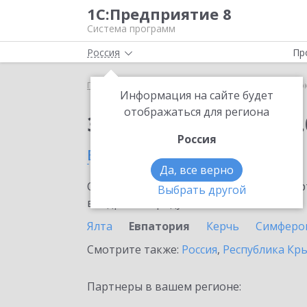
1С:Предприятие 8
Система программ
Россия
Пр
Главная
Сервисы ИТС
1С:Сверка 2.0
1С:Сверк
Информация на сайте будет
отображаться для региона
Заказать 1С:Сверка 2.
Россия
в Евпатории
Да, все верно
Ознакомьтесь с информационными карт
Выбрать другой
внедрение продукта.
Ялта
Евпатория
Керчь
Симферо
Смотрите также:
Россия
,
Республика Кр
Партнеры в вашем регионе: