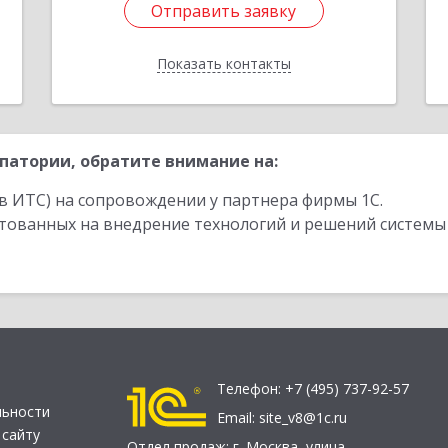
Отправить заявку
Отправить заявку
Показать контакты
Назад
патории, обратите внимание на:
в ИТС) на сопровождении у партнера фирмы 1С.
стованных на внедрение технологий и решений системы
Телефон:
+7 (495) 737-92-57
льности
Email:
site_v8@1c.ru
 сайту
Отдел продаж:
г. Москва
,
улица