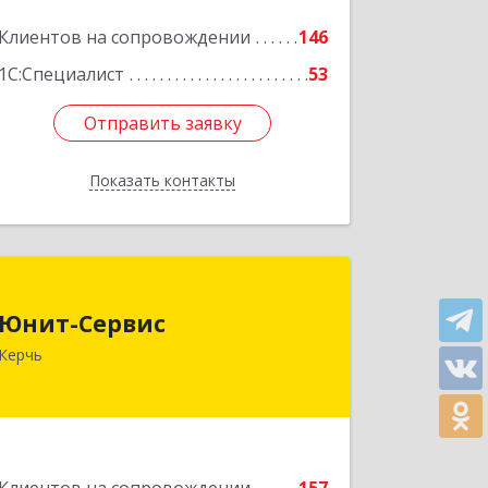
Клиентов на сопровождении
146
1С:Специалист
53
Отправить заявку
Отправить заявку
Показать контакты
Назад
Юнит-Сервис
Юнит-Сервис
298300, Крым Респ, Керчь г,
Керчь
Кооперативный пер, дом № 26
Подробнее