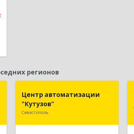
е
2
седних регионов
м
Центр автоматизации
Центр автоматизации
"Кутузов"
"Кутузов"
,
2
Севастополь
299011, Севастополь г, Генерала
Петрова ул, дом № 20, корпус 1, оф.1
е