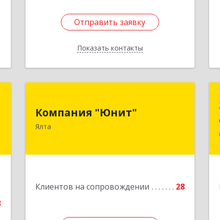
7
Отправить заявку
Отправить заявку
Показать контакты
Назад
ы
Компания "Юнит"
Компания "Юнит"
,
298600, Крым Респ, Ялта г, Васильева
Ялта
1
ул, дом № 16, оф.400
е
Подробнее
1
Клиентов на сопровождении
28
3