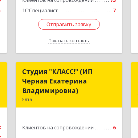
0
Клиентов на сопровождении
73
5
1С:Специалист
7
Отправить заявку
Отправить заявку
Показать контакты
Назад
т
Студия "КЛАСС!" (ИП
Студия "КЛАСС!" (ИП
Черная Екатерина
Черная Екатерина
.
Владимировна)
Владимировна)
а
Ялта
0
98600, г. Ялта, ул. Свердлова, 24
е
Подробнее
8
Клиентов на сопровождении
6