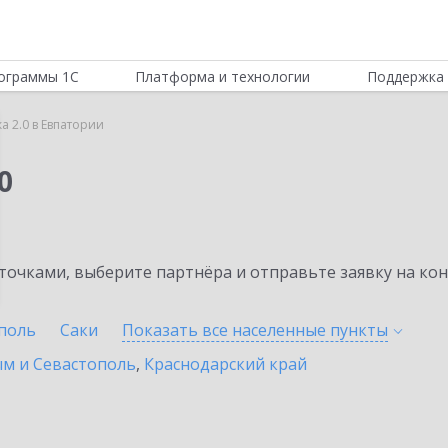
ограммы 1С
Платформа и технологии
Поддержка 
а 2.0 в Евпатории
0
очками, выберите партнёра и отправьте заявку на ко
поль
Саки
Показать все населенные
пункты
ым и Севастополь
,
Краснодарский край