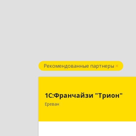
Рекомендованные партнеры
1С:Франчайзи "Трион
1С:Франчайзи "Трион"
Армения, Ереван, ул. Наири Зарян
Ереван
73/1, 2 эта
Подробне