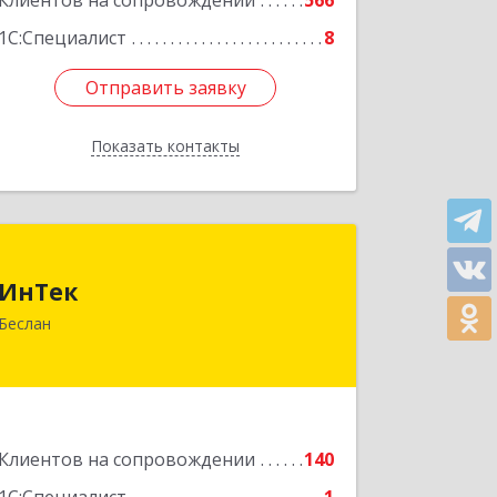
Клиентов на сопровождении
566
1С:Специалист
8
Отправить заявку
Отправить заявку
Показать контакты
Назад
ИнТек
ИнТек
363000, Северная Осетия - Алания
Беслан
Респ, Правобережный, Беслан г,
Комсомольская ул, дом № 69
Подробнее
Клиентов на сопровождении
140