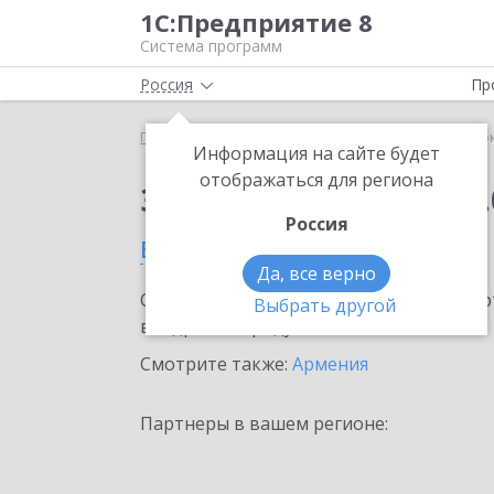
1С:Предприятие 8
Система программ
Россия
Пр
Главная
Сервисы ИТС
1С:Сверка 2.0
1С:Сверк
Информация на сайте будет
отображаться для региона
Заказать 1С:Сверка 2.
Россия
в Ереване
Да, все верно
Ознакомьтесь с информационными карт
Выбрать другой
внедрение продукта.
Смотрите также:
Армения
Партнеры в вашем регионе: