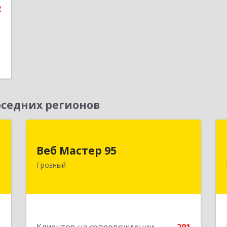
2
седних регионов
Д
Веб Мастер 95
Веб Мастер 95
,
364050, Чеченская Респ, Грозный г,
Грозный
А
Им Гайрбекова Муслима
Гайрбековича ул, дом № 72
е
Подробнее