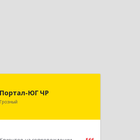
Портал-ЮГ ЧР
Портал-ЮГ ЧР
364906, Чеченская Респ, Грозный г,
Грозный
Путина пр-кт, дом № 30
Подробнее