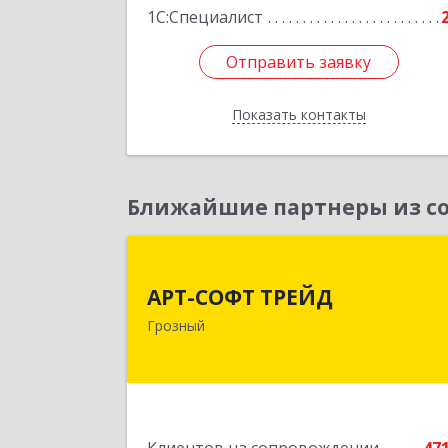
1С:Специалист
Отправить заявку
Отправить заявку
Показать контакты
Назад
Ближайшие партнеры из со
АРТ-СОФТ ТРЕЙ
АРТ-СОФТ ТРЕЙД
364013, Чеченская Респ, Грозный г
Грозный
Полярников ул, дом № 36
Подробне