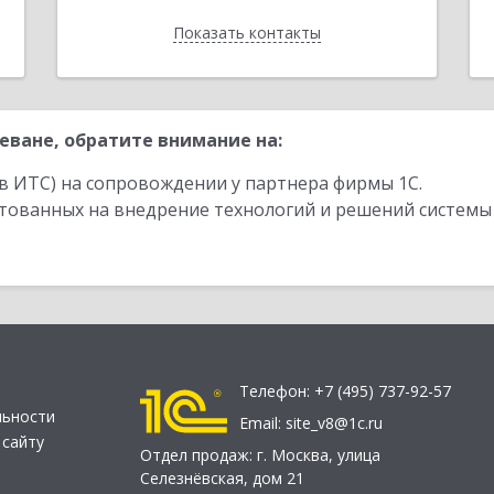
Показать контакты
Назад
еване, обратите внимание на:
в ИТС) на сопровождении у партнера фирмы 1С.
стованных на внедрение технологий и решений системы
Телефон:
+7 (495) 737-92-57
льности
Email:
site_v8@1c.ru
 сайту
Отдел продаж:
г. Москва
,
улица
Селезнёвская, дом 21