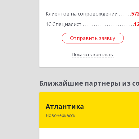
Подробне
Клиентов на сопровождении
57
1С:Специалист
1
Отправить заявку
Отправить заявку
Показать контакты
Назад
Ближайшие партнеры из со
Атлантик
Атлантика
Новочеркасск
346428, Ростовская обл, Новочеркасс
г, Кривопустенко пер, домовладени
№ 4А, пом.