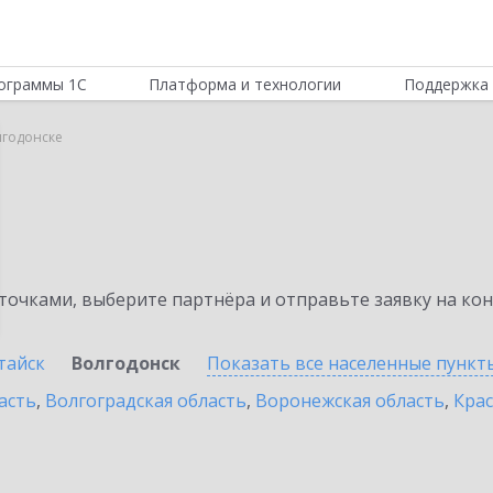
ограммы 1С
Платформа и технологии
Поддержка 
олгодонске
очками, выберите партнёра и отправьте заявку на ко
тайск
Волгодонск
Показать все населенные
пункт
асть
,
Волгоградская область
,
Воронежская область
,
Крас