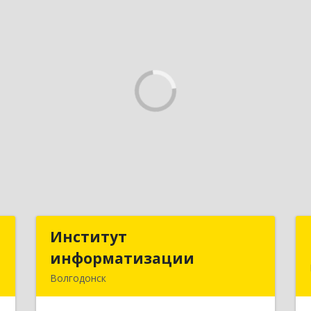
й
Институт
Институт
информатизации
информатизации
,
Волгодонск
3
347383, Ростовская обл, Волгодонск г,
Маршала Кошевого ул, дом № 44,