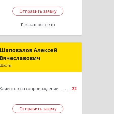
Отправить заявку
Отправить заявку
Показать контакты
Назад
Шаповалов Алексей
Шаповалов Алексей
Вячеславович
Вячеславович
Шахты
346510, Шахты г, Ленина ул, дом №
142
Клиентов на сопровождении
22
Подробнее
Отправить заявку
Отправить заявку