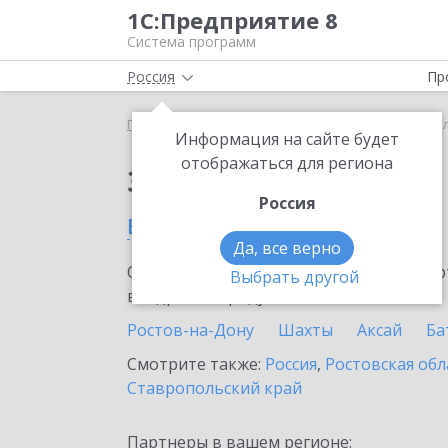
1С:Предприятие 8
Система программ
Россия
Пр
Главная
Сервисы ИТС
1C-Store
1C-Store в В
Информация на сайте будет
отображаться для региона
Заказать 1C-Store
Россия
в Волгодонске
Да, все верно
Ознакомьтесь с информационными карт
Выбрать другой
внедрение продукта.
Ростов-на-Дону
Шахты
Аксай
Ба
Смотрите также:
Россия
,
Ростовская обл
Ставропольский край
Партнеры в вашем регионе: