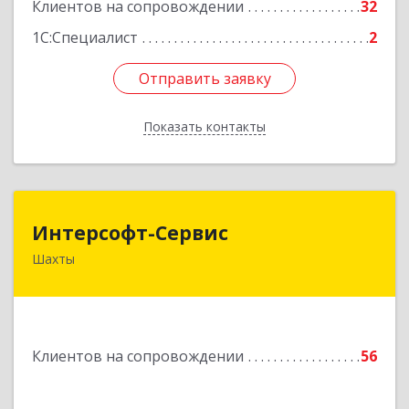
Клиентов на сопровождении
32
1С:Специалист
2
Отправить заявку
Отправить заявку
Показать контакты
Назад
Интерсофт-Сервис
Интерсофт-Сервис
Шахты
346480, Ростовская обл, Шахты г, Советская ул,
дом № 279/10
Подробнее
Клиентов на сопровождении
56