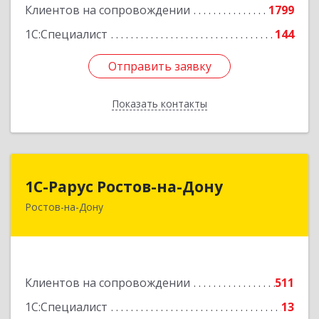
Клиентов на сопровождении
1799
1С:Специалист
144
Отправить заявку
Отправить заявку
Показать контакты
Назад
1С-Рарус Ростов-на-Дону
1С-Рарус Ростов-на-Дону
Ростов-на-Дону
344002, Ростовская обл, г.о. город Ростов-на-
Дону, Ростов-на-Дону г, Газетный пер, дом №
47Б
Подробнее
Клиентов на сопровождении
511
1С:Специалист
13