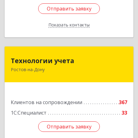
Отправить заявку
Отправить заявку
Показать контакты
Назад
Технологии учета
Технологии учета
Ростов-на-Дону
344064, Ростовская обл, Ростов-на-Дону г,
Вавилова ул, дом № 68, оф.309
Подробнее
Клиентов на сопровождении
367
1С:Специалист
33
Отправить заявку
Отправить заявку