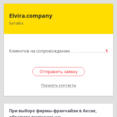
Elvira.company
Elvira.company
Батайск
Подробнее
Клиентов на сопровождении
1
Отправить заявку
Отправить заявку
Показать контакты
Назад
При выборе фирмы-франчайзи в Аксае,