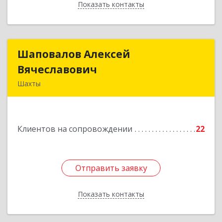
Показать контакты
Назад
Шаповалов Алексей
Шаповалов Алексей
Вячеславович
Вячеславович
Шахты
346510, Шахты г, Ленина ул, дом № 142
Подробнее
Клиентов на сопровождении
22
Отправить заявку
Отправить заявку
Показать контакты
Назад