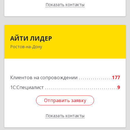
Показать контакты
Назад
АЙТИ ЛИДЕР
АЙТИ ЛИДЕР
Ростов-на-Дону
344065, Ростовская обл, Ростов-на-Дону г,
Беломорский пер, дом № 98, оф.206
Подробнее
Клиентов на сопровождении
177
1С:Специалист
9
Отправить заявку
Отправить заявку
Показать контакты
Назад