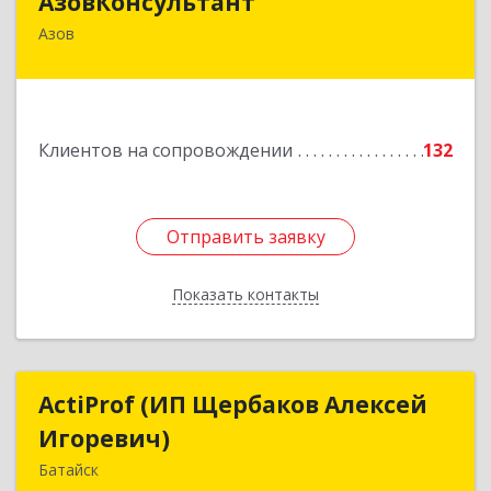
АзовКонсультант
Азов
346780, Ростовская обл, Азов г, Петровский б-р,
дом № 5
Подробнее
Клиентов на сопровождении
132
Отправить заявку
Отправить заявку
Показать контакты
Назад
ActiProf (ИП Щербаков Алексей
ActiProf (ИП Щербаков Алексей
Игоревич)
Игоревич)
Батайск