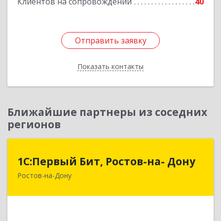
Клиентов на сопровождении
40
Отправить заявку
Отправить заявку
Показать контакты
Назад
Ближайшие партнеры из соседних
регионов
1С:Первый Бит, Ростов-на- Дону
1С:Первый Бит, Ростов-на- Дону
Ростов-на-Дону
344091, Ростовская обл, Ростов-на-Дону г,
Малиновского ул, дом № 3, корпус 1, пом.36
Подробнее