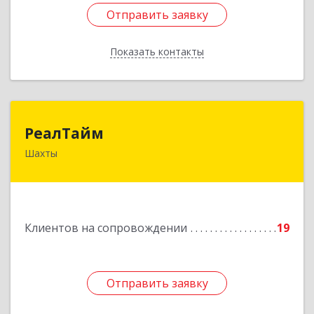
Отправить заявку
Отправить заявку
Показать контакты
Назад
РеалТайм
РеалТайм
Шахты
346504, Ростовская обл, Шахты г,
Чернышевского ул, дом № 42
Подробнее
Клиентов на сопровождении
19
Отправить заявку
Отправить заявку