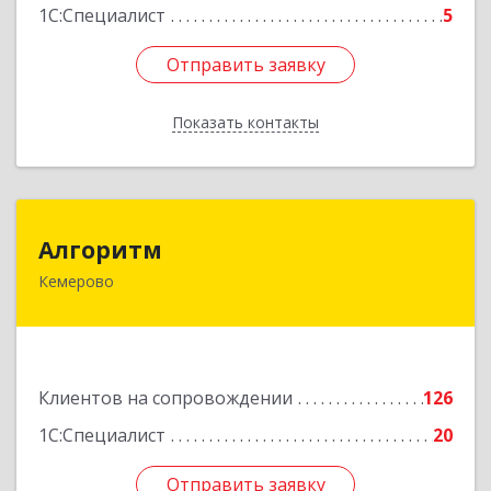
1С:Специалист
5
Отправить заявку
Отправить заявку
Показать контакты
Назад
Алгоритм
Алгоритм
Кемерово
650043, Кемеровская обл, Кемерово г,
Мичурина пер, дом № 5, кв.192
Подробнее
Клиентов на сопровождении
126
1С:Специалист
20
Отправить заявку
Отправить заявку