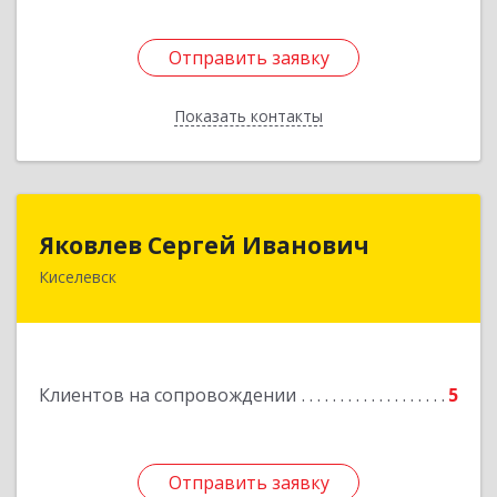
Отправить заявку
Отправить заявку
Показать контакты
Назад
Яковлев Сергей Иванович
Яковлев Сергей Иванович
Киселевск
650002, Кемеровская обл, г.Кемерово, пр-т
Шахтеров, дом № 90, кв.104
Подробнее
Клиентов на сопровождении
5
Отправить заявку
Отправить заявку