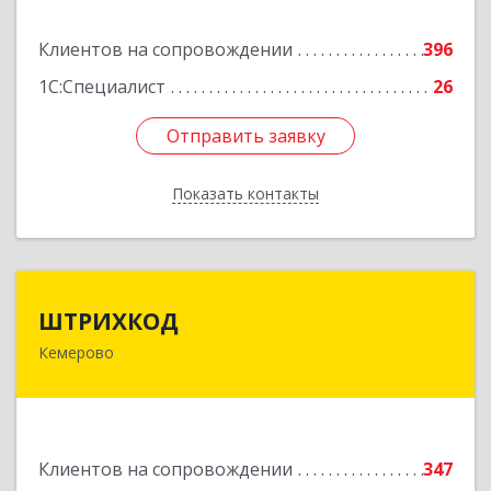
13А, этаж 3, пом.2, оф.301
Клиентов на сопровождении
396
Подробнее
1С:Специалист
26
Отправить заявку
Отправить заявку
Показать контакты
Назад
ШТРИХКОД
ШТРИХКОД
Кемерово
650043, Кемеровская область - Кузбасс обл,
Кемерово г, Красноармейская ул, дом № 121
Подробнее
Клиентов на сопровождении
347