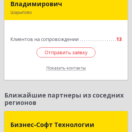
Владимирович
Владимирович
Шарыпово
662313, Красноярский край, Шарыпово г,
Пионерный мкр, 27/2, кв.203
Клиентов на сопровождении
13
Подробнее
Отправить заявку
Отправить заявку
Показать контакты
Назад
Ближайшие партнеры из соседних
регионов
Бизнес-Софт Технологии
Бизнес-Софт Технологии