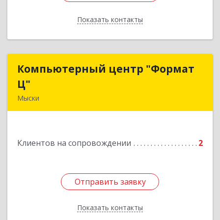
Показать контакты
Назад
Компьютерный центр "Формат
Компьютерный центр "Формат
Ц"
Ц"
Мыски
652840, Кемеровская обл, Мыски г, Вахрушева
ул, д. 7, кв. 48
Клиентов на сопровождении
2
Подробнее
Отправить заявку
Отправить заявку
Показать контакты
Назад