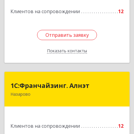
Подробнее
Клиентов на сопровождении
12
Отправить заявку
Отправить заявку
Показать контакты
Назад
1С:Франчайзинг. Алнэт
1С:Франчайзинг. Алнэт
Назарово
662200, Красноярский край, Назарово г,
Борисенко ул, дом № 11
Подробнее
Клиентов на сопровождении
12