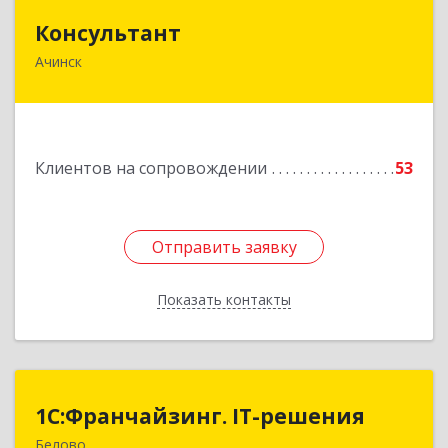
Консультант
Консультант
Ачинск
662159, Красноярский край, Ачинск г, Юго-
Восточный район, дом № 21А
Подробнее
Клиентов на сопровождении
53
Отправить заявку
Отправить заявку
Показать контакты
Назад
1С:Франчайзинг. IT-решения
1С:Франчайзинг. IT-решения
Белово