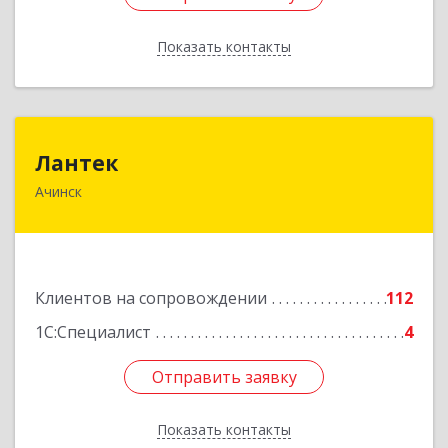
Показать контакты
Назад
Лантек
Лантек
Ачинск
662153, Красноярский край, Ачинск г,
Декабристов ул, дом № 58
Подробнее
Клиентов на сопровождении
112
1С:Специалист
4
Отправить заявку
Отправить заявку
Показать контакты
Назад