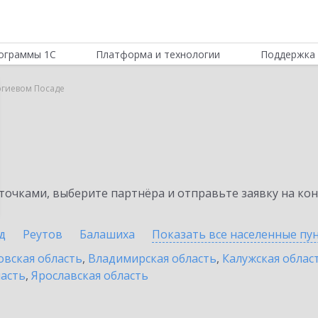
ограммы 1С
Платформа и технологии
Поддержка 
ергиевом Посаде
очками, выберите партнёра и отправьте заявку на ко
д
Реутов
Балашиха
Показать все населенные
пу
овская область
,
Владимирская область
,
Калужская облас
ласть
,
Ярославская область