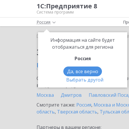
1С:Предприятие 8
Система программ
Россия
Пр
Главная
Сервисы ИТС
1C-Store
1C-Store в С
Информация на сайте будет
отображаться для региона
Заказать 1C-Store
Россия
в Сергиевом Посаде
Да, все верно
Ознакомьтесь с информационными карт
Выбрать другой
внедрение продукта.
Москва
Дмитров
Павловский Поса
Смотрите также:
Россия
,
Москва и Моск
область
,
Тверская область
,
Тульская об
Партнеры в вашем регионе: