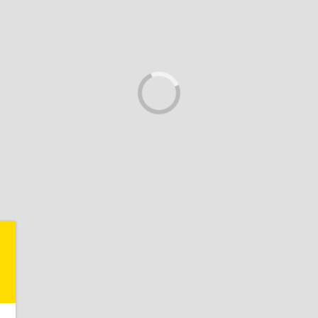
+
-
,
,