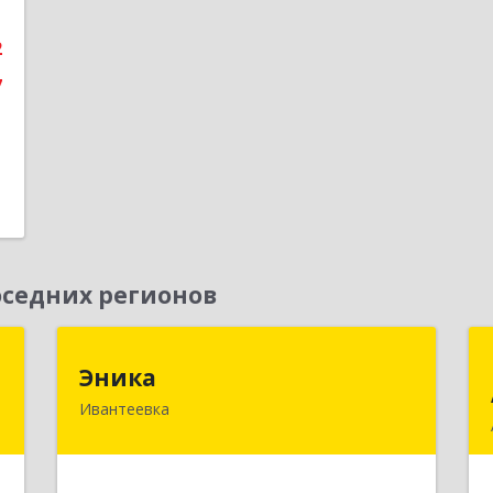
1
2
е
7
седних регионов
т
Эника
Эника
Ивантеевка
й
141280, Московская обл, г.о.
,
Пушкинский, Ивантеевка г,
4
Заводская ул, дом № 12, кв.1