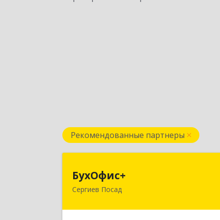
Рекомендованные партнеры
БухОфис
БухОфис+
Сергиев Посад
141304, Московская обл, Сергиево
Посадский р-н, Сергиев Посад г
Воробьевская ул, дом № 3, этаж 3