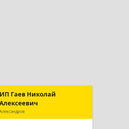
ИП Гаев Николай
ИП Гаев Николай
Алексеевич
Алексеевич
Александров
601650, Владимирская обл,
Александровский р-н, Александров г,