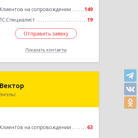
Подробнее
Клиентов на сопровождении
149
1С:Специалист
19
Отправить заявку
Отправить заявку
Показать контакты
Назад
Вектор
Вектор
Энгельс
413107, Саратовская обл, Энгельс г,
Трудовая ул, дом № 12/1, квартира
№216
Подробнее
Клиентов на сопровождении
63