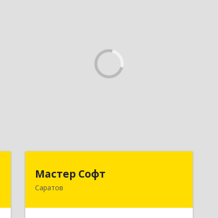
в
Мастер Софт
Мастер Софт
Саратов
,
410012, Саратовская обл, Саратов г,
0
им Вавилова Н.И. ул, дом № 38/114,
кв.628