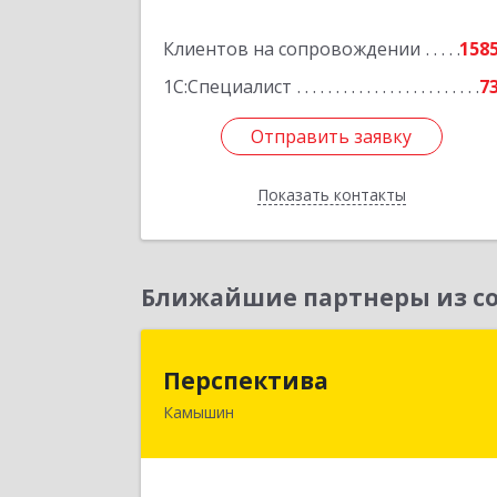
Подробне
Клиентов на сопровождении
158
1С:Специалист
7
Отправить заявку
Отправить заявку
Показать контакты
Назад
Ближайшие партнеры из со
Перспектив
Перспектива
Камышин
403850, Волгоградская обл, Камыши
г, Леонова ул, дом № 2