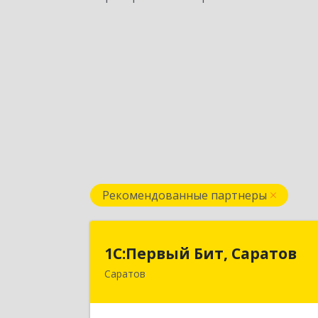
Рекомендованные партнеры
1С:Первый Бит, Сарато
1С:Первый Бит, Саратов
Саратов
410005, Саратовская обл, Саратов г
Астраханская ул, дом № 87, корпус 5