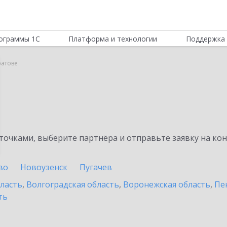
ограммы 1С
Платформа и технологии
Поддержка 
ратове
очками, выберите партнёра и отправьте заявку на ко
во
Новоузенск
Пугачев
бласть
,
Волгоградская область
,
Воронежская область
,
Пе
ть