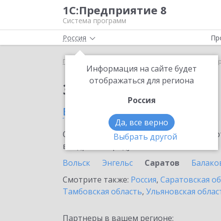
1С:Предприятие 8
Система программ
Россия
Пр
Главная
Сервисы ИТС
1C-Store
1C-Store в Са
Информация на сайте будет
отображаться для региона
Заказать 1C-Store
Россия
в Саратове
Да, все верно
Ознакомьтесь с информационными карт
Выбрать другой
внедрение продукта.
Вольск
Энгельс
Саратов
Балако
Смотрите также:
Россия
,
Саратовская о
Тамбовская область
,
Ульяновская облас
Партнеры в вашем регионе: