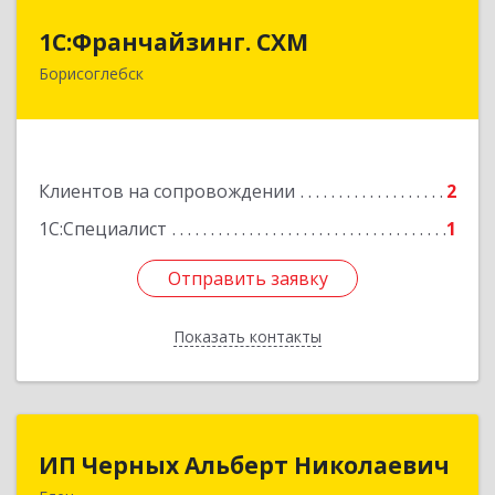
1С:Франчайзинг. СХМ
1С:Франчайзинг. СХМ
Борисоглебск
397165, Воронежская обл, Борисоглебский р-н,
Борисоглебск г, Матросовская ул, дом № 127
Подробнее
Клиентов на сопровождении
2
1С:Специалист
1
Отправить заявку
Отправить заявку
Показать контакты
Назад
ИП Черных Альберт Николаевич
ИП Черных Альберт Николаевич