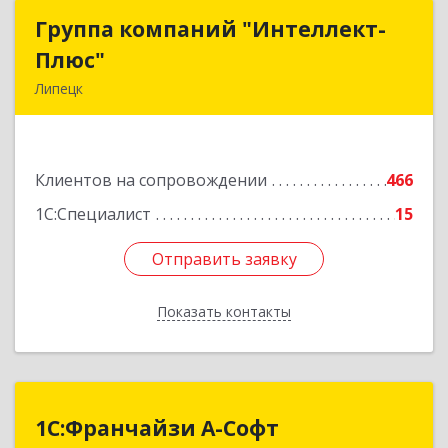
Группа компаний "Интеллект-
Группа компаний "Интеллект-
Плюс"
Плюс"
Липецк
398024, Липецкая обл, Липецк г, Победы пл,
дом № 8, 306
Клиентов на сопровождении
466
Подробнее
1С:Специалист
15
Отправить заявку
Отправить заявку
Показать контакты
Назад
1С:Франчайзи А-Софт
1С:Франчайзи А-Софт