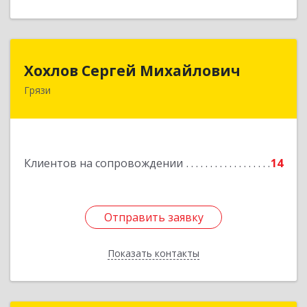
Хохлов Сергей Михайлович
Хохлов Сергей Михайлович
Грязи
399059, Россия, Липецкая обл., г.Грязи,
ул.Рублева, д.31
Подробнее
Клиентов на сопровождении
14
Отправить заявку
Отправить заявку
Показать контакты
Назад