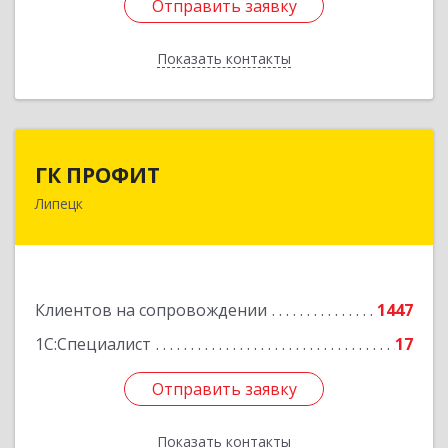
Отправить заявку
Отправить заявку
Показать контакты
Назад
ГК ПРОФИТ
ГК ПРОФИТ
Липецк
398001, Липецкая обл, Липецк г, Советская ул,
дом № 66Б, пом.8
Подробнее
Клиентов на сопровождении
1447
1С:Специалист
17
Отправить заявку
Отправить заявку
Показать контакты
Назад