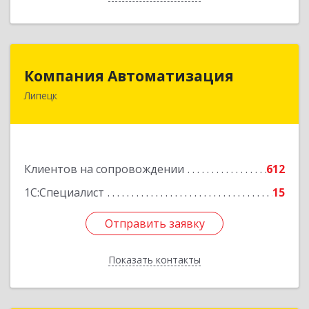
Компания Автоматизация
Компания Автоматизация
Липецк
398001, Липецкая обл, Липецк г, Победы пл,
дом № 8
Подробнее
Клиентов на сопровождении
612
1С:Специалист
15
Отправить заявку
Отправить заявку
Показать контакты
Назад