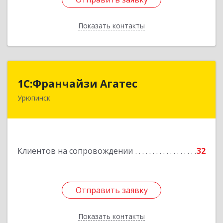
Показать контакты
Назад
1С:Франчайзи Агатес
1С:Франчайзи Агатес
Урюпинск
403113, Волгоградская обл, Урюпинск г, Ленина
пр-кт, дом № 90а
Подробнее
Клиентов на сопровождении
32
Отправить заявку
Отправить заявку
Показать контакты
Назад