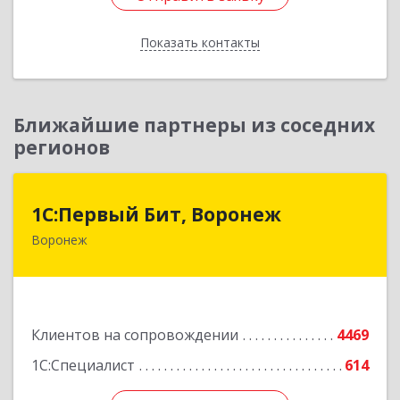
Показать контакты
Назад
Ближайшие партнеры из соседних
регионов
1С:Первый Бит, Воронеж
1С:Первый Бит, Воронеж
Воронеж
394006, Воронежская обл, Воронеж г, 20-летия
Октября ул, дом № 119, оф.711
Подробнее
Клиентов на сопровождении
4469
1С:Специалист
614