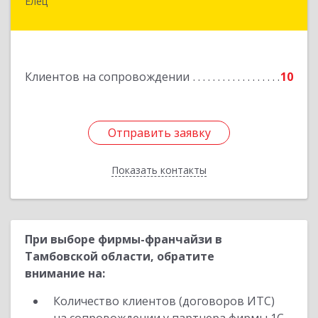
Елец
399771, Липецкая обл, Елец г, Н.Гусевой ул, 56А
Подробнее
Клиентов на сопровождении
10
Отправить заявку
Отправить заявку
Показать контакты
Назад
При выборе фирмы-франчайзи в
Тамбовской области, обратите
внимание на:
Количество клиентов (договоров ИТС)