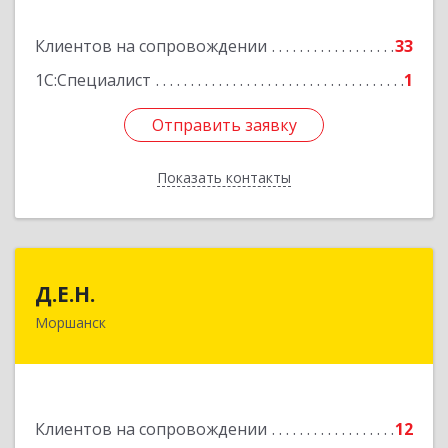
Подробнее
Клиентов на сопровождении
33
1С:Специалист
1
Отправить заявку
Отправить заявку
Показать контакты
Назад
Д.Е.Н.
Д.Е.Н.
Моршанск
393950, Тамбовская обл, Моршанск г,
Дзержинского ул, дом № 4б, кв.157
Подробнее
Клиентов на сопровождении
12