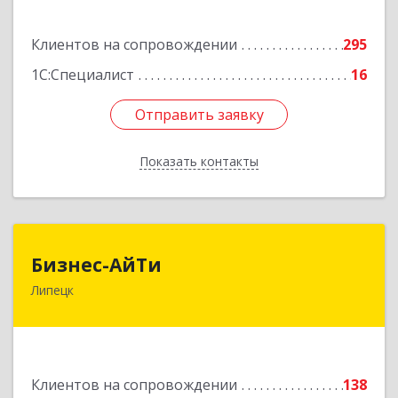
Подробнее
Клиентов на сопровождении
295
1С:Специалист
16
Отправить заявку
Отправить заявку
Показать контакты
Назад
Бизнес-АйТи
Бизнес-АйТи
Липецк
398008, Липецкая обл, Липецк г, 50 лет НЛМК
ул, дом № 11, пом.18
Подробнее
Клиентов на сопровождении
138