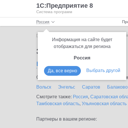
1С:Предприятие 8
Система программ
Россия
Пр
Главная
Сервисы ИТС
1C-Store
1C-Store в Но
Информация на сайте будет
отображаться для региона
Заказать 1C-Store
Россия
в Новоузенске
Выбрать другой
Да, все верно
Ознакомьтесь с информационными карточка
Вольск
Энгельс
Саратов
Балаково
Смотрите также:
Россия
,
Саратовская обл
Тамбовская область
,
Ульяновская область
Партнеры в вашем регионе: