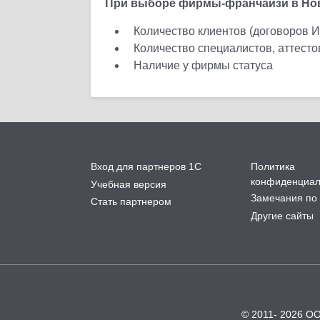
При выборе фирмы-франчайзи в Ново
Количество клиентов (договоров 
Количество специалистов, аттест
Наличие у фирмы статуса
Вход для партнеров 1С
Политика
конфиденциал
Учебная версия
Замечания по 
Стать партнером
Другие сайты
© 2011- 2026 О