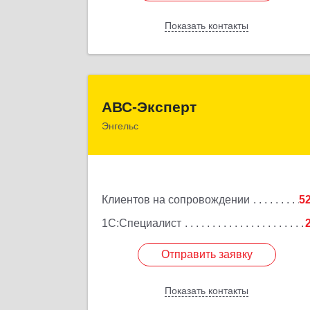
Показать контакты
Назад
АВС-Экспер
АВС-Эксперт
Энгельс
413105, Саратовская обл, Энгельс г
Минская ул, дом № 18/
Подробне
Клиентов на сопровождении
5
1С:Специалист
Отправить заявку
Отправить заявку
Показать контакты
Назад