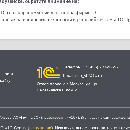
узенске, обратите внимание на:
ИТС) на сопровождении у партнера фирмы 1С.
ованных на внедрение технологий и решений системы 1С:П
Телефон:
+7 (495) 737-92-57
ьности
Email:
site_v8@1c.ru
сайту
Отдел продаж:
г. Москва
,
улица
Селезнёвская, дом 21
© 2026 АО «Группа 1С» (правопреемник «1С»). Все права на сайт защищены
ОО «1С-Софт» (
о компании
). Исключительное право на технологи