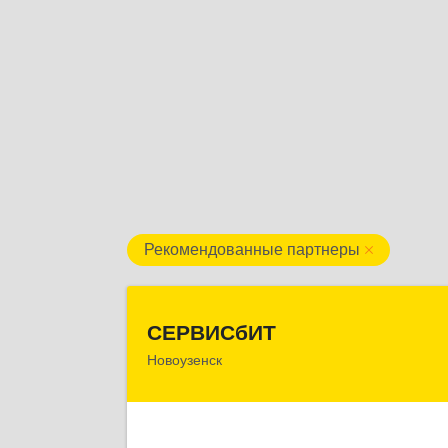
Рекомендованные партнеры
СЕРВИСбИ
СЕРВИСбИТ
Новоузенск
413 360, Саратовская обл
Новоузенский р-н, г.Новоузенск, ул
Революции, д.2