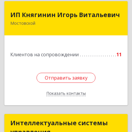
ИП Княгинин Игорь Витальевич
ИП Княгинин Игорь Витальевич
Мостовской
352570, Краснодарский край, Мостовский р-н,
Мостовской пгт, Гоголя ул, дом № 113, кв.3
Подробнее
Клиентов на сопровождении
11
Отправить заявку
Отправить заявку
Показать контакты
Назад
Интеллектуальные системы
Интеллектуальные системы