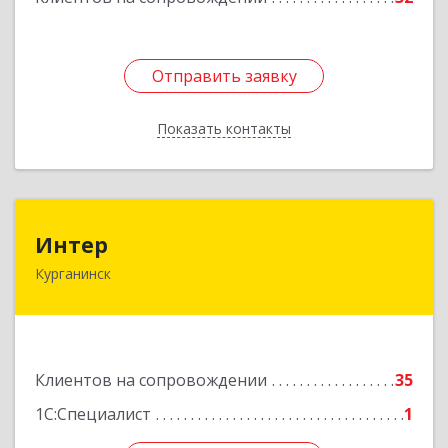
Отправить заявку
Отправить заявку
Показать контакты
Назад
Интер
Интер
Курганинск
352430, Краснодарский край, Курганинск г,
Матросова ул, дом № 151
Подробнее
Клиентов на сопровождении
35
1С:Специалист
1