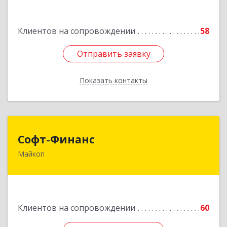
Подробнее
Клиентов на сопровождении
58
Отправить заявку
Отправить заявку
Показать контакты
Назад
Софт-Финанс
Софт-Финанс
Майкоп
385006, Адыгея Респ, Майкоп г, Калинина ул,
дом № 210С
Подробнее
Клиентов на сопровождении
60