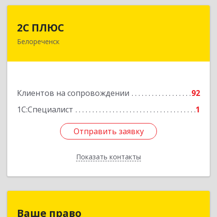
2С ПЛЮС
2С ПЛЮС
Белореченск
352630, Краснодарский край, Белореченский р-
н, Белореченск г, Мира ул, дом № 63
Подробнее
Клиентов на сопровождении
92
1С:Специалист
1
Отправить заявку
Отправить заявку
Показать контакты
Назад
Ваше право
Ваше право