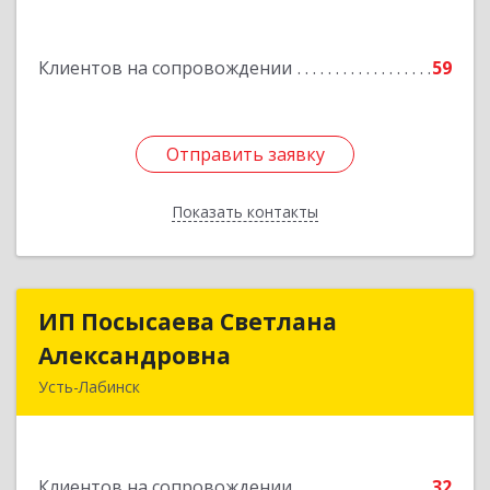
Подробнее
Клиентов на сопровождении
59
Отправить заявку
Отправить заявку
Показать контакты
Назад
ИП Посысаева Светлана
ИП Посысаева Светлана
Александровна
Александровна
Усть-Лабинск
352330, Краснодарский край, Усть-Лабинск г,
Зои Космодемьянской ул, дом № 192
Клиентов на сопровождении
32
Подробнее