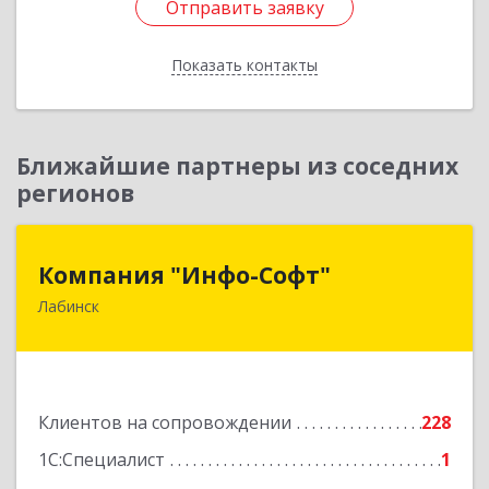
Отправить заявку
Отправить заявку
Показать контакты
Назад
Ближайшие партнеры из соседних
регионов
Компания "Инфо-Софт"
Компания "Инфо-Софт"
Лабинск
352500, Краснодарский край, Лабинский р-н,
Лабинск г, Константинова ул, дом № 72
Подробнее
Клиентов на сопровождении
228
1С:Специалист
1