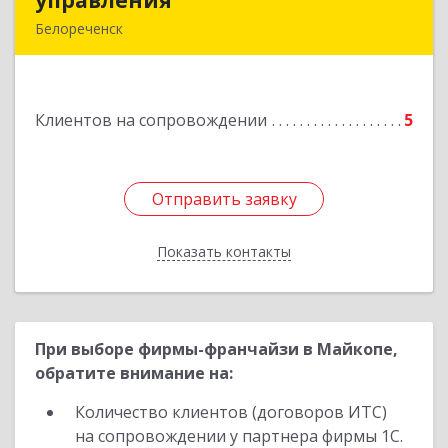
управления
управления
Белореченск
352630, Краснодарский край, Белореченск г,
Луценко ул, дом № 103
Клиентов на сопровождении
5
Подробнее
Отправить заявку
Отправить заявку
Показать контакты
Назад
При выборе фирмы-франчайзи в Майкопе,
обратите внимание на:
Количество клиентов (договоров ИТС)
на сопровождении у партнера фирмы 1С.