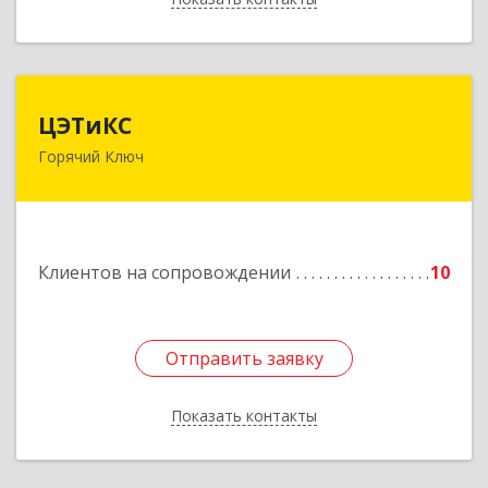
ЦЭТиКС
ЦЭТиКС
Горячий Ключ
353290, Краснодарский край, Горячий Ключ г,
Ленина ул, дом № 208, оф.21
Подробнее
Клиентов на сопровождении
10
Отправить заявку
Отправить заявку
Показать контакты
Назад