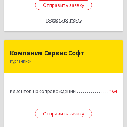
Отправить заявку
Отправить заявку
Показать контакты
Назад
Компания Сервис Софт
Компания Сервис Софт
Курганинск
352430, Краснодарский край, Курганинск г,
Розы Люксембург ул, дом № 333
Подробнее
Клиентов на сопровождении
164
Отправить заявку
Отправить заявку