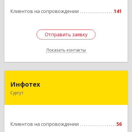
Подробнее
Клиентов на сопровождении
141
Отправить заявку
Отправить заявку
Показать контакты
Назад
Инфотех
Инфотех
Сургут
628400, Ханты-Мансийский Автономный округ
- Югра АО, Сургут г, Быстринская ул, дом № 8
Подробнее
Клиентов на сопровождении
56