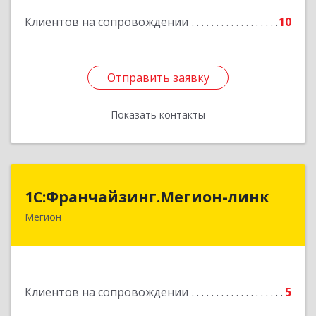
Подробнее
Клиентов на сопровождении
10
Отправить заявку
Отправить заявку
Показать контакты
Назад
1С:Франчайзинг.Мегион-линк
1С:Франчайзинг.Мегион-линк
Мегион
Подробнее
Клиентов на сопровождении
5