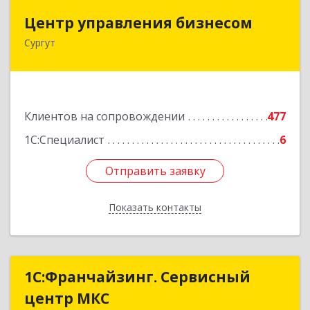
Центр управления бизнесом
Центр управления бизнесом
Сургут
628403, Ханты-Мансийский Автономный округ
- Югра АО, Сургут г, Мира пр-кт, дом № 56, кв.2
Подробнее
Клиентов на сопровождении
477
1С:Специалист
6
Отправить заявку
Отправить заявку
Показать контакты
Назад
1С:Франчайзинг. Сервисный
1С:Франчайзинг. Сервисный
центр МКС
центр МКС