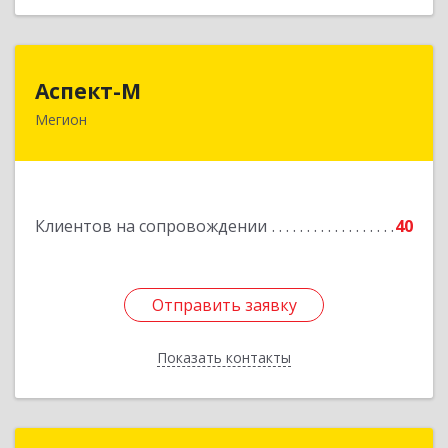
Аспект-М
Аспект-М
Мегион
628681, Ханты-Мансийский Автономный округ
- Югра АО, Мегион г, Строителей ул, дом № 2/3
Подробнее
Клиентов на сопровождении
40
Отправить заявку
Отправить заявку
Показать контакты
Назад