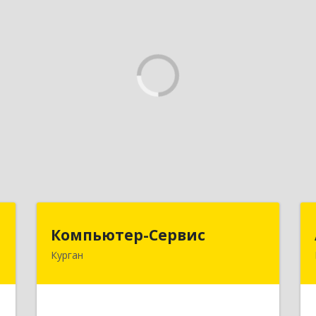
т
Компьютер-Сервис
Компьютер-Сервис
Курган
,
640022, Курганская обл, Курган г,
1
Василия Блюхера ул, дом № 30, пом.1
е
Подробнее