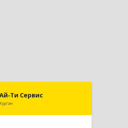
Ай-Ти Сервис
Ай-Ти Сервис
Курган
640032, Курганская обл, г.о. Город
Курган, Курган г, Бажова ул, дом № 49,
оф.304