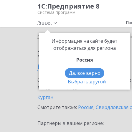
1С:Предприятие 8
Система программ
Россия
Пр
Главная
Сервисы ИТС
1C-Store
1C-Store в Ку
Информация на сайте будет
отображаться для региона
Заказать 1C-Store
Россия
в Курганской области
Да, все верно
Ознакомьтесь с информационными карт
Выбрать другой
внедрение продукта.
Курган
Смотрите также:
Россия
,
Свердловская 
Партнеры в вашем регионе: