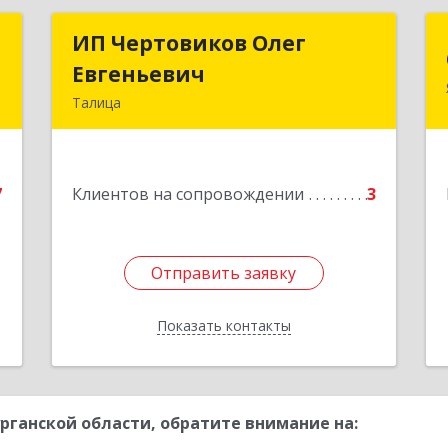
т
ИП Чертовиков Олег
ИП Чертовиков Олег
Евгеньевич
Евгеньевич
,
Талица
,
623640, Свердловская обл, Талица г,
6
Ленина ул, дом № 73, кв.31
е
7
Клиентов на сопровождении
3
Подробнее
1
Отправить заявку
Отправить заявку
Показать контакты
Назад
рганской области, обратите внимание на: