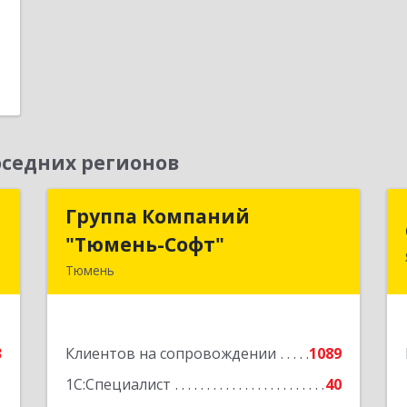
седних регионов
ь
Группа Компаний
Группа Компаний
"Тюмень-Софт"
"Тюмень-Софт"
,
Тюмень
2
625048, Тюменская обл, Тюмень г,
Салтыкова-Щедрина ул, дом № 44/4
е
3
Клиентов на сопровождении
1089
Подробнее
1
1С:Специалист
40