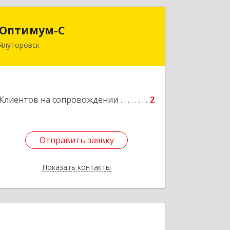
Оптимум-С
Оптимум-С
Ялуторовск
Подробнее
Клиентов на сопровождении
2
Отправить заявку
Отправить заявку
Показать контакты
Назад