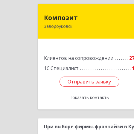
Компози
Композит
Заводоуковск
627140, Тюменская обл
Заводоуковский р-н, Заводоуковск г
Шоссейная ул, дом № 15
Подробне
Клиентов на сопровождении
2
1С:Специалист
Отправить заявку
Отправить заявку
Показать контакты
Назад
При выборе фирмы-франчайзи в Ку