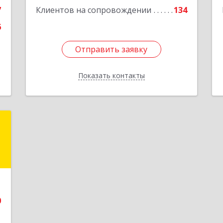
7
Клиентов на сопровождении
134
6
Отправить заявку
Отправить заявку
Показать контакты
Назад
t
,
4
е
0