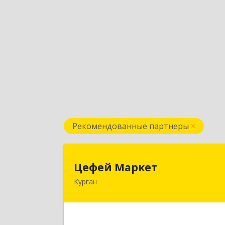
Рекомендованные партнеры
Цефей Марке
Цефей Маркет
Курган
640002, Курганская обл, Курган г
М.Горького ул, дом № 35/
Подробне