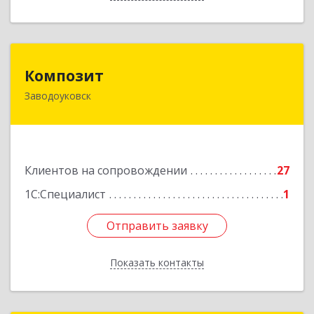
Композит
Композит
Заводоуковск
627140, Тюменская обл, Заводоуковский р-н,
Заводоуковск г, Шоссейная ул, дом № 156
Подробнее
Клиентов на сопровождении
27
1С:Специалист
1
Отправить заявку
Отправить заявку
Показать контакты
Назад