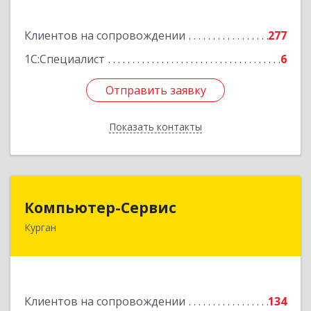
Подробнее
Клиентов на сопровождении
277
1С:Специалист
6
Отправить заявку
Отправить заявку
Показать контакты
Назад
Компьютер-Сервис
Компьютер-Сервис
Курган
640022, Курганская обл, Курган г, Василия
Блюхера ул, дом № 30, пом.1
Подробнее
Клиентов на сопровождении
134