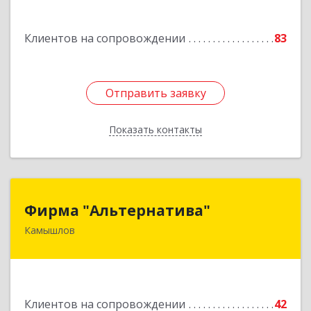
Подробнее
Клиентов на сопровождении
83
Отправить заявку
Отправить заявку
Показать контакты
Назад
Фирма "Альтернатива"
Фирма "Альтернатива"
Камышлов
624860, Свердловская обл, Камышлов г, Ленина
ул, дом № 30
Подробнее
Клиентов на сопровождении
42