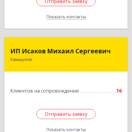
Отправить заявку
Отправить заявку
Показать контакты
Назад
ИП Исаков Михаил Сергеевич
ИП Исаков Михаил Сергеевич
Камышлов
624860, Свердловская обл, Камышлов г, Ленина
ул, дом № 20
Подробнее
Клиентов на сопровождении
16
Отправить заявку
Отправить заявку
Показать контакты
Назад