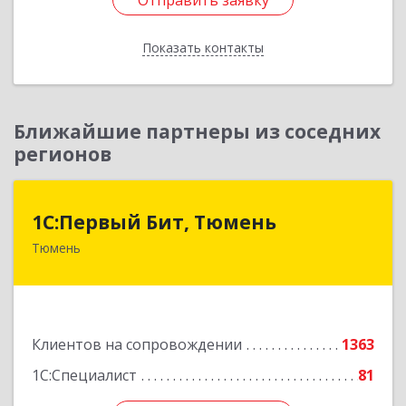
Отправить заявку
Отправить заявку
Показать контакты
Назад
Ближайшие партнеры из соседних
регионов
1С:Первый Бит, Тюмень
1С:Первый Бит, Тюмень
Тюмень
625000, Тюменская обл, Тюмень г, Республики
ул, дом № 61, оф.712
Подробнее
Клиентов на сопровождении
1363
1С:Специалист
81