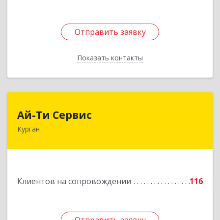
Отправить заявку
Отправить заявку
Показать контакты
Назад
Ай-Ти Сервис
Ай-Ти Сервис
Курган
640032, Курганская обл, г.о. Город Курган,
Курган г, Бажова ул, дом № 49, оф.304
Подробнее
Клиентов на сопровождении
116