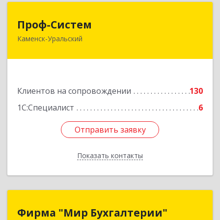
Проф-Систем
Проф-Систем
Каменск-Уральский
623406, Свердловская обл, Каменск-Уральский
г, Уральская ул, дом № 43, пом.110
Подробнее
Клиентов на сопровождении
130
1С:Специалист
6
Отправить заявку
Отправить заявку
Показать контакты
Назад
Фирма "Мир Бухгалтерии"
Фирма "Мир Бухгалтерии"