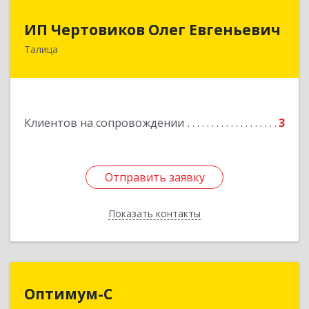
ИП Чертовиков Олег Евгеньевич
ИП Чертовиков Олег Евгеньевич
Талица
623640, Свердловская обл, Талица г, Ленина ул,
дом № 73, кв.31
Подробнее
Клиентов на сопровождении
3
Отправить заявку
Отправить заявку
Показать контакты
Назад
Оптимум-С
Оптимум-С