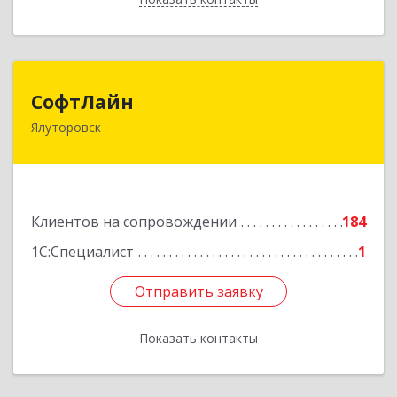
СофтЛайн
СофтЛайн
Ялуторовск
627010, Тюменская обл, Ялуторовский р-н,
Ялуторовск г, Ленина ул, дом № 28
Подробнее
Клиентов на сопровождении
184
1С:Специалист
1
Отправить заявку
Отправить заявку
Показать контакты
Назад