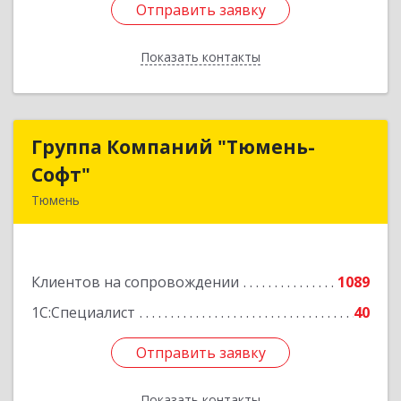
Отправить заявку
Отправить заявку
Показать контакты
Назад
Группа Компаний "Тюмень-
Группа Компаний "Тюмень-
Софт"
Софт"
Тюмень
625048, Тюменская обл, Тюмень г, Салтыкова-
Щедрина ул, дом № 44/4
Клиентов на сопровождении
1089
Подробнее
1С:Специалист
40
Отправить заявку
Отправить заявку
Показать контакты
Назад