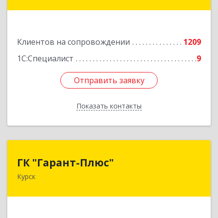
ул, дом № 3а, оф.4/1
Подробнее
Клиентов на сопровождении
1209
1С:Специалист
9
Отправить заявку
Отправить заявку
Показать контакты
Назад
ГК "Гарант-Плюс"
ГК "Гарант-Плюс"
Курск
305035, Курская обл, Курск г, Овечкина ул, дом
№ 14, пом.1
Подробнее