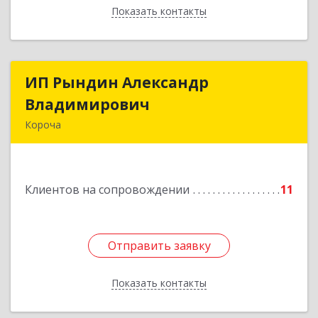
Показать контакты
Назад
ИП Рындин Александр
ИП Рындин Александр
Владимирович
Владимирович
Короча
309 201, Белгородская обл, Корочанский р-н,
Дальняя Игуменка с, Кураковка ул, дом № 76
Клиентов на сопровождении
11
Подробнее
Отправить заявку
Отправить заявку
Показать контакты
Назад