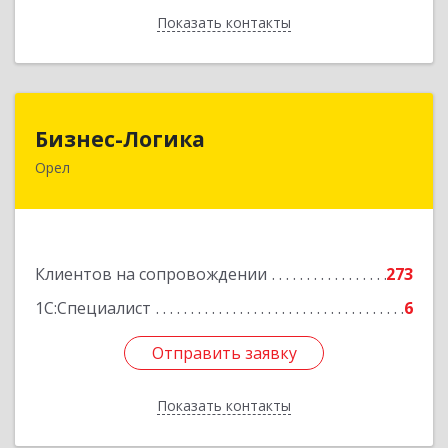
Показать контакты
Назад
Бизнес-Логика
Бизнес-Логика
Орел
302028, Орловская обл, Орловский р-н, Орел г,
Ленина ул, дом № 39а, пом.8, ком.18
Подробнее
Клиентов на сопровождении
273
1С:Специалист
6
Отправить заявку
Отправить заявку
Показать контакты
Назад