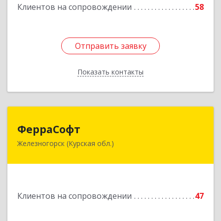
Клиентов на сопровождении
58
Отправить заявку
Отправить заявку
Показать контакты
Назад
ФерраСофт
ФерраСофт
Железногорск (Курская обл.)
307179, Курская обл, Железногорск г, Ленина ул,
дом № 92, корпус 1, оф.2-34
Подробнее
Клиентов на сопровождении
47