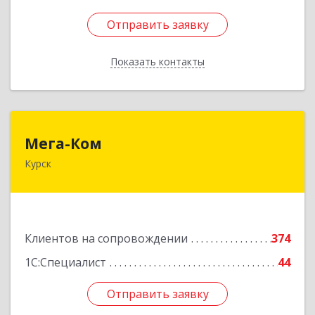
Отправить заявку
Отправить заявку
Показать контакты
Назад
Мега-Ком
Мега-Ком
Курск
305001, Курская обл, Курск г, Красной Армии ул,
дом № 23 А
Подробнее
Клиентов на сопровождении
374
1С:Специалист
44
Отправить заявку
Отправить заявку