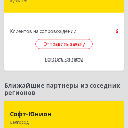
Курчатов
307251, Курская обл, Курчатовский р-н,
Курчатов г, Коммунистический пр-т, дом № 30,
корпус А
Подробнее
Клиентов на сопровождении
6
Отправить заявку
Отправить заявку
Показать контакты
Назад
Ближайшие партнеры из соседних
регионов
Софт-Юнион
Софт-Юнион
Белгород
308014, Белгородская обл, Белгород г, Садовая