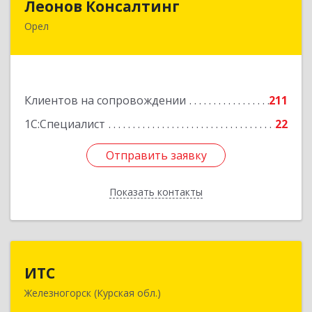
Леонов Консалтинг
Орел
302030, Орловская обл, Орловский р-н, Орел г,
Московская, дом № 17, пом.7
Подробнее
Клиентов на сопровождении
211
1С:Специалист
22
Отправить заявку
Отправить заявку
Показать контакты
Назад
ИТС
ИТС
Железногорск (Курская обл.)
307178, Курская обл, Железногорск г,