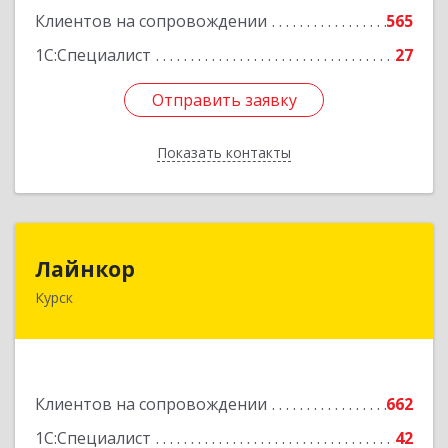
Клиентов на сопровождении
565
1С:Специалист
27
Отправить заявку
Отправить заявку
Показать контакты
Назад
Лайнкор
Лайнкор
Курск
305021, Курская обл, Курск г, Победы пр-кт, дом
№ 10, оф.№64
Подробнее
Клиентов на сопровождении
662
1С:Специалист
42