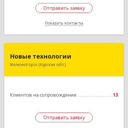
Отправить заявку
Отправить заявку
Показать контакты
Назад
Новые технологии
Новые технологии
Железногорск (Курская обл.)
307170, Курская обл, Железногорский р-н,
Железногорск г, Автолюбителей пер, дом № 5,
офис 7
Подробнее
Клиентов на сопровождении
13
Отправить заявку
Отправить заявку