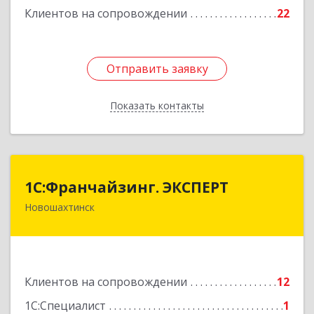
Клиентов на сопровождении
22
Отправить заявку
Отправить заявку
Показать контакты
Назад
1С:Франчайзинг. ЭКСПЕРТ
1С:Франчайзинг. ЭКСПЕРТ
Новошахтинск
346901, Ростовская обл, Новошахтинск г,
Куйбышева ул, дом № 6, кв.2
Подробнее
Клиентов на сопровождении
12
1С:Специалист
1