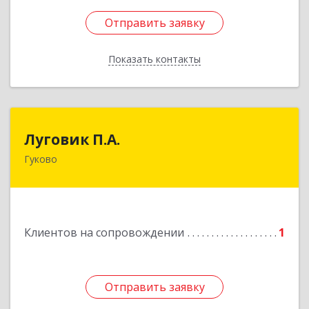
Отправить заявку
Отправить заявку
Показать контакты
Назад
Луговик П.А.
Луговик П.А.
Гуково
Подробнее
Клиентов на сопровождении
1
Отправить заявку
Отправить заявку