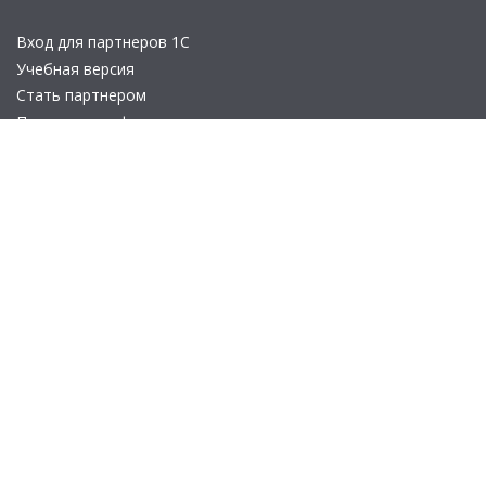
Вход для партнеров 1С
Учебная версия
Стать партнером
Политика конфиденциальности
Замечания по сайту
Другие сайты
Телефон:
+7 (495) 737-92-57
Email:
site_v8@1c.ru
Отдел продаж:
г. Москва
,
улица Селезнёвская, дом 21
© 2026 АО «Группа 1С» (правопреемник «1С»). Все права на сайт
защищены
© 2011- 2026 ООО «1С-Софт» (
о компании
).