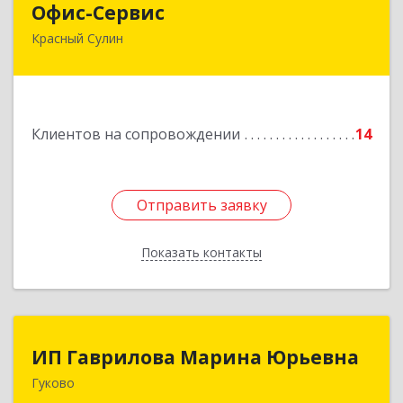
Офис-Сервис
Красный Сулин
346350, Ростовская обл, р-н Красносулинский,
Красный Сулин г, Заводская ул, дом № 1
Подробнее
Клиентов на сопровождении
14
Отправить заявку
Отправить заявку
Показать контакты
Назад
ИП Гаврилова Марина Юрьевна
ИП Гаврилова Марина Юрьевна
Гуково