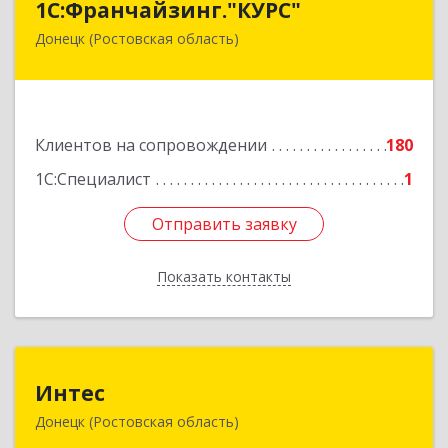
1С:Франчайзинг."КУРС"
Донецк (Ростовская область)
346330, Ростовская обл, Донецк г, Благодатный
пер, дом № 16
Подробнее
Клиентов на сопровождении
180
1С:Специалист
1
Отправить заявку
Отправить заявку
Показать контакты
Назад
Интес
Интес
Донецк (Ростовская область)
346330, Ростовская обл, Донецк г, 60-й кв-л,