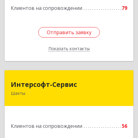
Клиентов на сопровождении
79
Отправить заявку
Отправить заявку
Показать контакты
Назад
Интерсофт-Сервис
Интерсофт-Сервис
Шахты
346480, Ростовская обл, Шахты г, Советская ул,
дом № 279/10
Подробнее
Клиентов на сопровождении
56