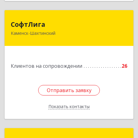
СофтЛига
СофтЛига
Каменск-Шахтинский
347800, Ростовская обл, Каменск-Шахтинский г,
Желябова ул, дом № 33А
Подробнее
Клиентов на сопровождении
26
Отправить заявку
Отправить заявку
Показать контакты
Назад
Офис-Сервис