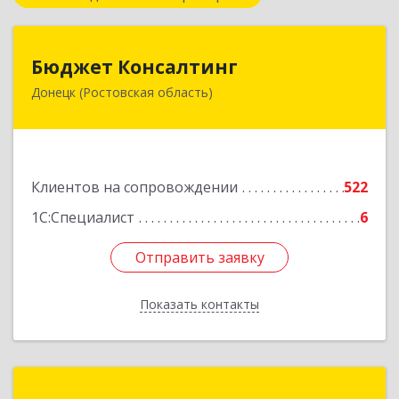
Бюджет Консалтинг
Бюджет Консалтинг
Донецк (Ростовская область)
346338, Ростовская обл, г.о. Город Донецк,
Донецк г, 12-й кв-л, дом № 10, оф.28
Подробнее
Клиентов на сопровождении
522
1С:Специалист
6
Отправить заявку
Отправить заявку
Показать контакты
Назад
1С:Франчайзинг."КУРС"