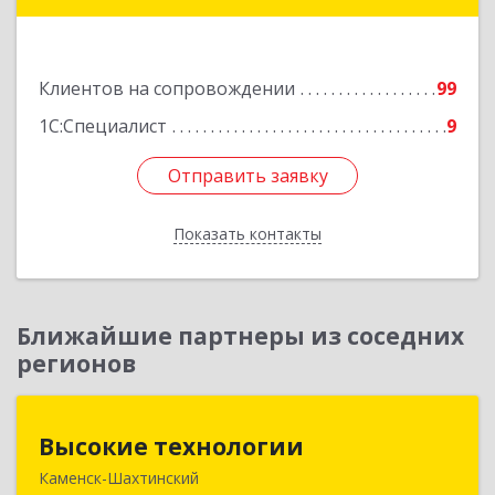
дом № 6 ( пристройка)
Подробнее
Клиентов на сопровождении
99
1С:Специалист
9
Отправить заявку
Отправить заявку
Показать контакты
Назад
Ближайшие партнеры из соседних
регионов
Высокие технологии
Высокие технологии
Каменск-Шахтинский
347810, Ростовская обл, Каменск-Шахтинский г,