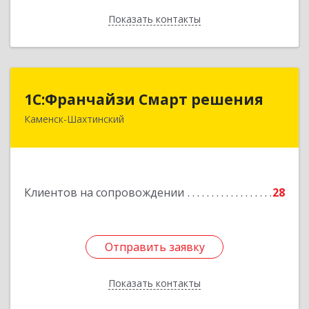
Показать контакты
Назад
1С:Франчайзи Смарт решения
1С:Франчайзи Смарт решения
Каменск-Шахтинский
347800, Ростовская обл, Каменск-Шахтинский г,
Ворошилова ул, дом № 152
Подробнее
Клиентов на сопровождении
28
Отправить заявку
Отправить заявку
Показать контакты
Назад