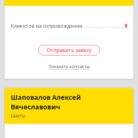
Подробнее
Клиентов на сопровождении
9
Отправить заявку
Отправить заявку
Показать контакты
Назад
Шаповалов Алексей
Шаповалов Алексей
Вячеславович
Вячеславович
Шахты
346510, Шахты г, Ленина ул, дом № 142
Подробнее