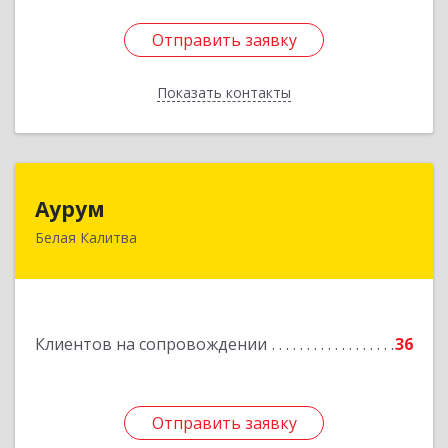
Отправить заявку
Отправить заявку
Показать контакты
Назад
Аурум
Аурум
Белая Калитва
347044, Ростовская обл, Белокалитвинский р-н,
Белая Калитва г, Леонова ул, дом № 37
Подробнее
Клиентов на сопровождении
36
Отправить заявку
Отправить заявку