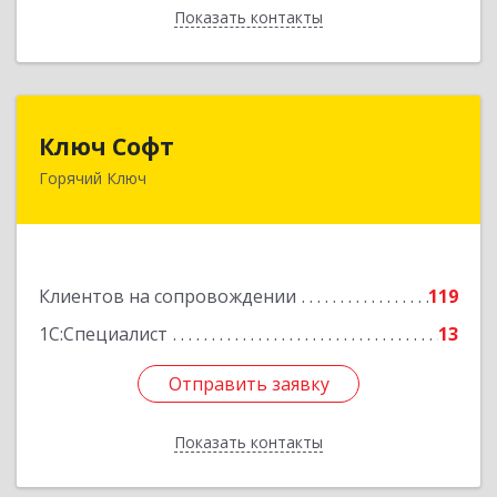
Показать контакты
Назад
Ключ Софт
Ключ Софт
Горячий Ключ
353287, Краснодарский край, Горячий Ключ г,
Первомайский п, Бендуса ул, дом № 13
Подробнее
Клиентов на сопровождении
119
1С:Специалист
13
Отправить заявку
Отправить заявку
Показать контакты
Назад