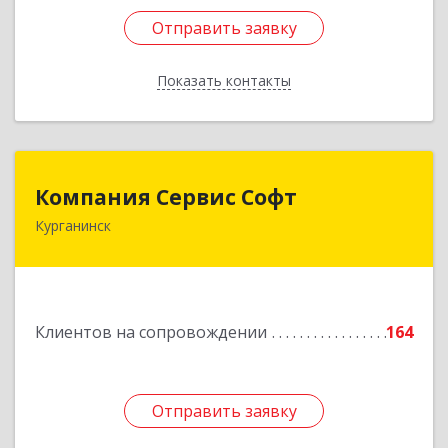
Отправить заявку
Отправить заявку
Показать контакты
Назад
Компания Сервис Софт
Компания Сервис Софт
Курганинск
352430, Краснодарский край, Курганинск г,
Розы Люксембург ул, дом № 333
Подробнее
Клиентов на сопровождении
164
Отправить заявку
Отправить заявку