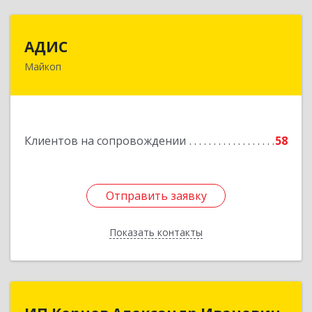
АДИС
АДИС
Майкоп
385006, Адыгея Респ, Майкоп г,
Краснооктябрьская ул, дом № 59, кв.1
Подробнее
Клиентов на сопровождении
58
Отправить заявку
Отправить заявку
Показать контакты
Назад
ИП Корнев Александр Иванович