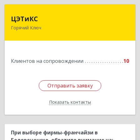
ЦЭТиКС
ЦЭТиКС
Горячий Ключ
353290, Краснодарский край, Горячий Ключ г,
Ленина ул, дом № 208, оф.21
Подробнее
Клиентов на сопровождении
10
Отправить заявку
Отправить заявку
Показать контакты
Назад
При выборе фирмы-франчайзи в