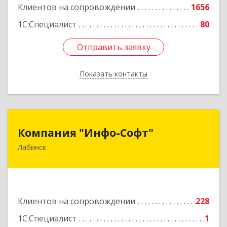
Клиентов на сопровождении
1656
1С:Специалист
80
Отправить заявку
Отправить заявку
Показать контакты
Назад
Компания "Инфо-Софт"
Компания "Инфо-Софт"
Лабинск
352500, Краснодарский край, Лабинский р-н,
Лабинск г, Константинова ул, дом № 72
Подробнее
Клиентов на сопровождении
228
1С:Специалист
1