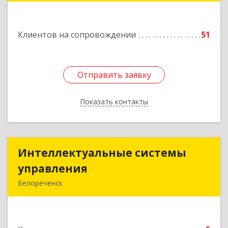
Подробнее
Клиентов на сопровождении
51
Отправить заявку
Отправить заявку
Показать контакты
Назад
Интеллектуальные системы
Интеллектуальные системы
управления
управления
Белореченск
352630, Краснодарский край, Белореченск г,
Луценко ул, дом № 103