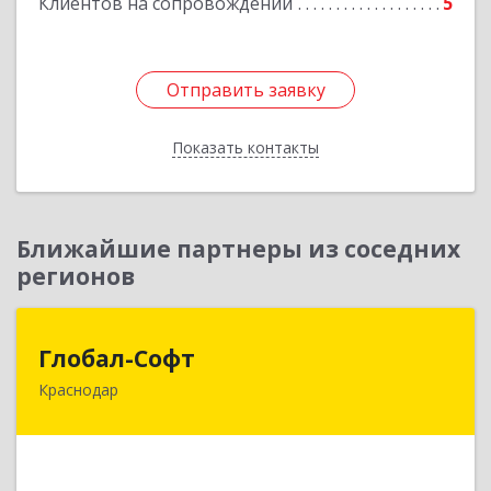
Клиентов на сопровождении
5
Подробнее
Отправить заявку
Отправить заявку
Показать контакты
Назад
Ближайшие партнеры из соседних
регионов
Глобал-Софт
Глобал-Софт
Краснодар
350018, Краснодарский край, Краснодар г,
Сормовская ул, дом № 7
Подробнее