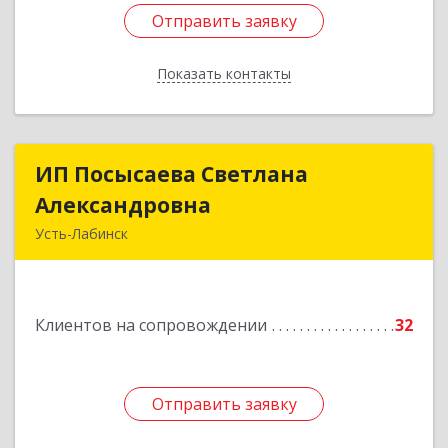
Отправить заявку
Отправить заявку
Показать контакты
Назад
ИП Посысаева Светлана
ИП Посысаева Светлана
Александровна
Александровна
Усть-Лабинск
352330, Краснодарский край, Усть-Лабинск г,
Зои Космодемьянской ул, дом № 192
Клиентов на сопровождении
32
Подробнее
Отправить заявку
Отправить заявку