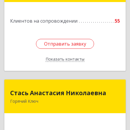
Подробнее
Клиентов на сопровождении
55
Отправить заявку
Отправить заявку
Показать контакты
Назад
Стась Анастасия Николаевна
Стась Анастасия Николаевна
Горячий Ключ
353290, г. Горячий Ключ, ул. Ленина, д. 242,
кв.23
Подробнее