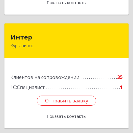
Показать контакты
Назад
Интер
Интер
Курганинск
352430, Краснодарский край, Курганинск г,
Матросова ул, дом № 151
Подробнее
Клиентов на сопровождении
35
1С:Специалист
1
Отправить заявку
Отправить заявку
Показать контакты
Назад