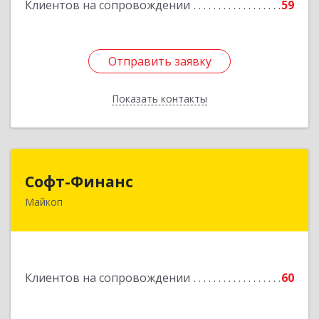
Клиентов на сопровождении
59
Отправить заявку
Отправить заявку
Показать контакты
Назад
Софт-Финанс
Софт-Финанс
Майкоп
385006, Адыгея Респ, Майкоп г, Калинина ул,
дом № 210С
Подробнее
Клиентов на сопровождении
60