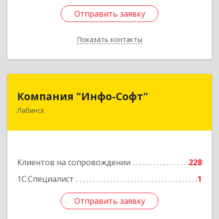
Отправить заявку
Отправить заявку
Показать контакты
Назад
Компания "Инфо-Софт"
Компания "Инфо-Софт"
Лабинск
352500, Краснодарский край, Лабинский р-н,
Лабинск г, Константинова ул, дом № 72
Подробнее
Клиентов на сопровождении
228
1С:Специалист
1
Отправить заявку
Отправить заявку