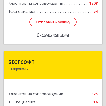
Клиентов на сопровождении
1208
1С:Специалист
54
Отправить заявку
Отправить заявку
Показать контакты
Назад
БЕСТСОФТ
БЕСТСОФТ
Ставрополь
355011, Ставропольский край, Ставрополь г,
45 Параллель ул, дом № 38, оф.151
Подробнее
Клиентов на сопровождении
325
1С:Специалист
16