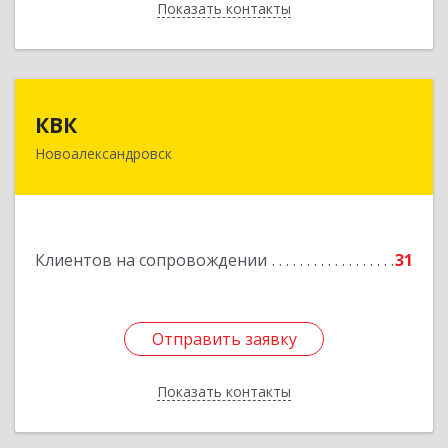
Показать контакты
Назад
КВК
КВК
Новоалександровск
356000, Ставропольский край,
Новоалександровск г, Маршала Жукова ул, дом
№ 50
Подробнее
Клиентов на сопровождении
31
Отправить заявку
Отправить заявку
Показать контакты
Назад