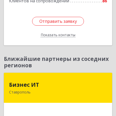
Клиентов на сопровождении
86
Отправить заявку
Отправить заявку
Показать контакты
Назад
Ближайшие партнеры из соседних
регионов
Бизнес ИТ
Бизнес ИТ
Ставрополь
355035, Ставропольский край, Ставрополь г, 1
Промышленная ул, дом № 3, корпус А
Подробнее