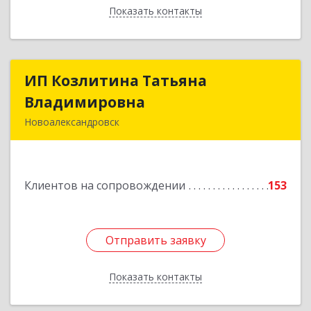
Показать контакты
Назад
ИП Козлитина Татьяна
ИП Козлитина Татьяна
Владимировна
Владимировна
Новоалександровск
356000, Ставропольский край,
Новоалександровск г, Гайдара пер, дом № 25
Клиентов на сопровождении
153
Подробнее
Отправить заявку
Отправить заявку
Показать контакты
Назад