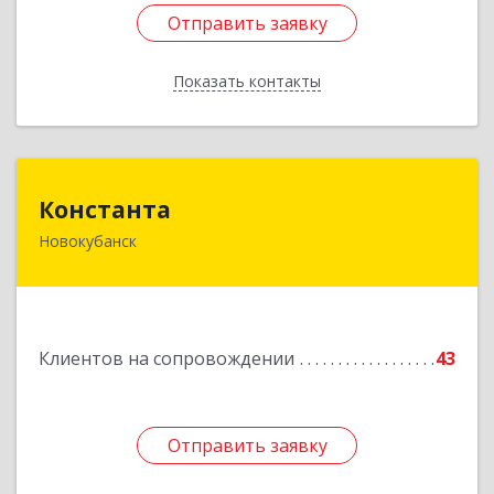
Отправить заявку
Отправить заявку
Показать контакты
Назад
Константа
Константа
Новокубанск
352240, Краснодарский край, Новокубанск г,
Альпийская ул, дом № 22, кв.2
Подробнее
Клиентов на сопровождении
43
Отправить заявку
Отправить заявку