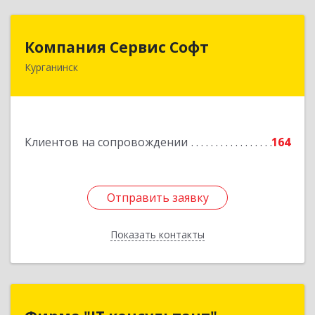
Компания Сервис Софт
Компания Сервис Софт
Курганинск
352430, Краснодарский край, Курганинск г,
Розы Люксембург ул, дом № 333
Подробнее
Клиентов на сопровождении
164
Отправить заявку
Отправить заявку
Показать контакты
Назад
Фирма "IT консультант"