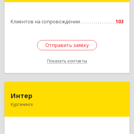
Подробнее
Клиентов на сопровождении
103
Отправить заявку
Отправить заявку
Показать контакты
Назад
Интер
Интер
Курганинск
352430, Краснодарский край, Курганинск г,
Матросова ул, дом № 151
Подробнее