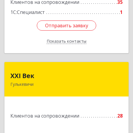
Клиентов на сопровождении
35
1С:Специалист
1
Отправить заявку
Отправить заявку
Показать контакты
Назад
XXI Век
XXI Век
Гулькевичи
352180, Краснодарский край, Отрадо-
Кубанское с, Северная ул, дом № 11
Подробнее
Клиентов на сопровождении
28