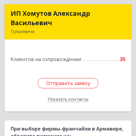
ИП Хомутов Александр
ИП Хомутов Александр
Васильевич
Васильевич
Гулькевичи
352190, Краснодарский край, Гулькевичи г, 50
лет ВЛКСМ ул, дом № 21, кв.2
Клиентов на сопровождении
35
Подробнее
Отправить заявку
Отправить заявку
Показать контакты
Назад
При выборе фирмы-франчайзи в Армавире,