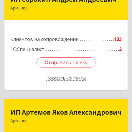
Армавир
352900, Краснодарский край, Армавир г,
Ф.Энгельса ул, дом № 25, кв.309
Подробнее
Клиентов на сопровождении
133
1С:Специалист
2
Отправить заявку
Отправить заявку
Показать контакты
Назад
ИП Артемов Яков Александрович
ИП Артемов Яков Александрович
Армавир
Подробнее