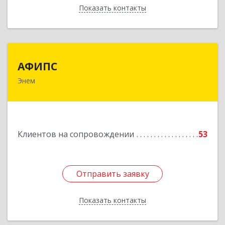
Показать контакты
Назад
АФИПС
АФИПС
Энем
385132, Адыгея Респ, Тахтамукайский р-н, Энем
пгт, Чкалова ул, дом № 13
Подробнее
Клиентов на сопровождении
53
Отправить заявку
Отправить заявку
Показать контакты
Назад