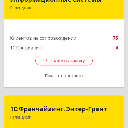
Геленджик
353475, Краснодарский край, Геленджик г,
Нахимова ул, дом № 2
Подробнее
Клиентов на сопровождении
75
1С:Специалист
4
Отправить заявку
Отправить заявку
Показать контакты
Назад
1С:Франчайзинг. Энтер-Грант
1С:Франчайзинг. Энтер-Грант
Геленджик
353467, Краснодарский край, Геленджик г,
Дачная ул, дом № 17