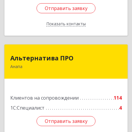
Отправить заявку
Отправить заявку
Показать контакты
Назад
Альтернатива ПРО
Альтернатива ПРО
Анапа
353450, Краснодарский край, Анапский р-н,
Анапа г, Новороссийская ул, дом № 259, кв.18
Подробнее
Клиентов на сопровождении
114
1С:Специалист
4
Отправить заявку
Отправить заявку