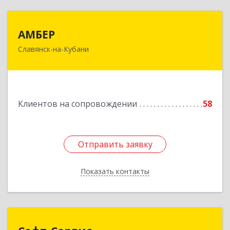
АМБЕР
АМБЕР
Славянск-на-Кубани
353562, Краснодарский край, Славянский р-н,
Славянск-на-Кубани г, Крупской ул, дом № 12
Подробнее
Клиентов на сопровождении
58
Отправить заявку
Отправить заявку
Показать контакты
Назад
Софт-Сервис