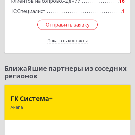
Клиентов на сопровождении
16
1С:Специалист
1
Отправить заявку
Отправить заявку
Показать контакты
Назад
Ближайшие партнеры из соседних
регионов
ГК Система+
ГК Система+
Анапа
353450, Краснодарский край, Анапский р-н,
Анапа г, Лермонтова ул, дом № 116, корпус Г,
оф.7