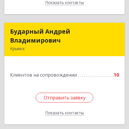
Показать контакты
Назад
Бударный Андрей
Бударный Андрей
Владимирович
Владимирович
Крымск
353389, Краснодарский край, Крымск г,
Революционная ул, дом № 47
Клиентов на сопровождении
10
Подробнее
Отправить заявку
Отправить заявку
Показать контакты
Назад