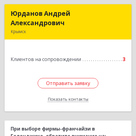
Юрданов Андрей
Юрданов Андрей
Александрович
Александрович
Крымск
353384 Краснодарский край г. Крымск ул.
Юбилейная 8
Клиентов на сопровождении
3
Подробнее
Отправить заявку
Отправить заявку
Показать контакты
Назад
При выборе фирмы-франчайзи в