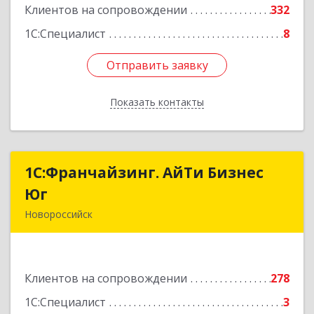
Подробнее
Клиентов на сопровождении
332
1С:Специалист
8
Отправить заявку
Отправить заявку
Показать контакты
Назад
1С:Франчайзинг. АйТи Бизнес
1С:Франчайзинг. АйТи Бизнес
Юг
Юг
Новороссийск
353907, Краснодарский край, Новороссийск г,
Видова ул, дом № 65, оф.2
Клиентов на сопровождении
278
Подробнее
1С:Специалист
3