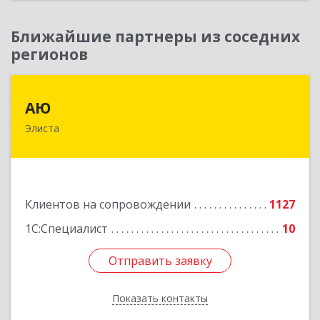
Ближайшие партнеры из соседних
регионов
АЮ
АЮ
Элиста
358009, Калмыкия Респ, Элиста г, А.С.Пушкина
ул, дом № 20, оф.407
Подробнее
Клиентов на сопровождении
1127
1С:Специалист
10
Отправить заявку
Отправить заявку
Показать контакты
Назад