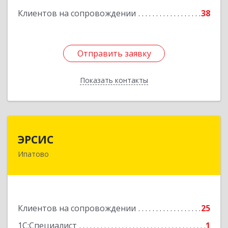
Клиентов на сопровождении
38
Подробнее
Отправить заявку
Отправить заявку
Показать контакты
Назад
ЭРСИС
ЭРСИС
Ипатово
356630, Ставропольский край, Ипатово г,
Гагарина ул, дом № 38
Подробнее
Клиентов на сопровождении
25
1С:Специалист
1