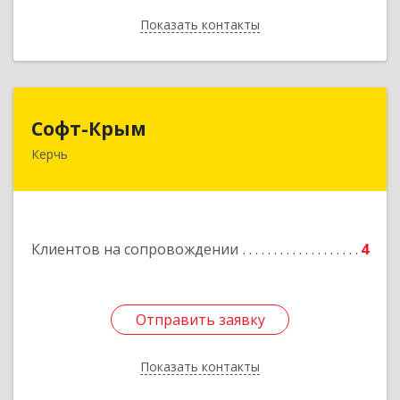
Показать контакты
Назад
Софт-Крым
Софт-Крым
Керчь
Республика Калмыкия, г. Элиста, ул. Губаревича,
5, офис 304
Подробнее
Клиентов на сопровождении
4
Отправить заявку
Отправить заявку
Показать контакты
Назад