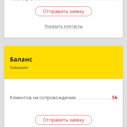
Отправить заявку
Отправить заявку
Показать контакты
Назад
Баланс
Баланс
Камышин
403876, Волгоградская обл, г.о. город Камышин,
Камышин г, 5-й мкр, дом № 63А, каб.37,38,39
Подробнее
Клиентов на сопровождении
56
Отправить заявку
Отправить заявку