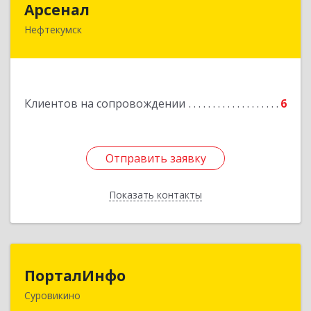
Арсенал
Нефтекумск
Ставропольский край, Нефтекумск г,
Дзержинского ул, дом № 11А
Подробнее
Клиентов на сопровождении
6
Отправить заявку
Отправить заявку
Показать контакты
Назад
ПорталИнфо
ПорталИнфо
Суровикино
404414, г.Суровкино Волгоградской обл. ул. 1-й