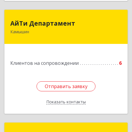
АйТи Департамент
АйТи Департамент
Камышин
403882, Волгоградская обл, Камышин г,
Пролетарская ул, дом № 10/1
Подробнее
Клиентов на сопровождении
6
Отправить заявку
Отправить заявку
Показать контакты
Назад
Арсенал