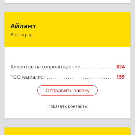
Айлант
Айлант
Волгоград
400001, Волгоградская обл, Волгоград г, им
Канунникова ул, дом № 11А
Подробнее
Клиентов на сопровождении
824
1С:Специалист
159
Отправить заявку
Отправить заявку
Показать контакты
Назад