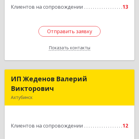
Клиентов на сопровождении
13
Подробнее
Отправить заявку
Отправить заявку
Показать контакты
Назад
ИП Жеденов Валерий
ИП Жеденов Валерий
Викторович
Викторович
Ахтубинск
416500, Астраханская обл, Ахтубинский р-н,
Ахтубинск г, Ст.Лаврентьева ул, дом № 2, кв.48
Клиентов на сопровождении
12
Подробнее