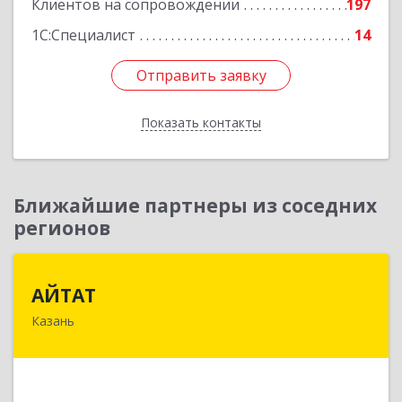
Клиентов на сопровождении
197
1С:Специалист
14
Отправить заявку
Отправить заявку
Показать контакты
Назад
Ближайшие партнеры из соседних
регионов
АЙТАТ
АЙТАТ
Казань
420097, Татарстан Респ, г.о. город Казань,
Казань г, Лейтенанта Шмидта ул, дом № 35А,
пом.203