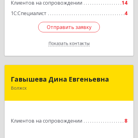
Подробнее
Клиентов на сопровождении
14
1С:Специалист
4
Отправить заявку
Отправить заявку
Показать контакты
Назад
Гавышева Дина Евгеньевна
Гавышева Дина Евгеньевна
Волжск
Подробнее
Клиентов на сопровождении
8