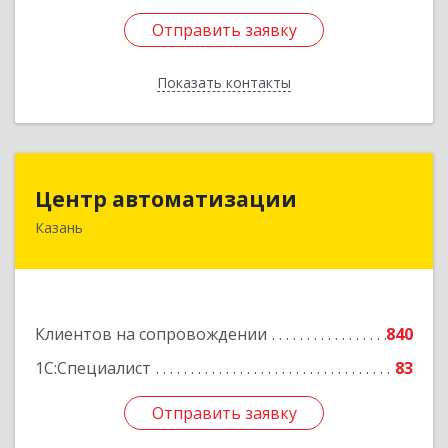
Отправить заявку
Отправить заявку
Показать контакты
Назад
Центр автоматизации
Центр автоматизации
Казань
420133, Татарстан Респ, Казань г, Ямашева пр-
кт, дом № 92
Подробнее
Клиентов на сопровождении
840
1С:Специалист
83
Отправить заявку
Отправить заявку