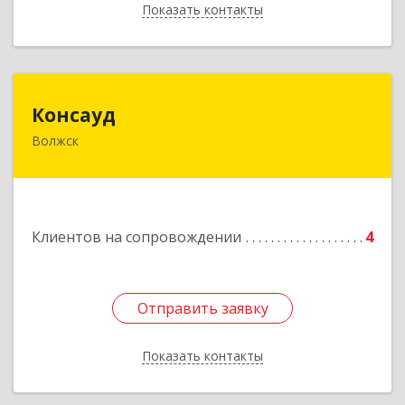
Показать контакты
Назад
Консауд
Консауд
Волжск
425005, Марий Эл респ, Волжск г, Пролетарская
ул, дом 4А, офис 21
Подробнее
Клиентов на сопровождении
4
Отправить заявку
Отправить заявку
Показать контакты
Назад