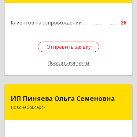
Подробнее
Клиентов на сопровождении
26
Отправить заявку
Отправить заявку
Показать контакты
Назад
ИП Пиняева Ольга Семеновна
ИП Пиняева Ольга Семеновна
Новочебоксарск
429965, Чувашская Республика - Чувашия,
Новочебоксарск г, Пионерская ул, дом № 2,
корпус 2, кв.141