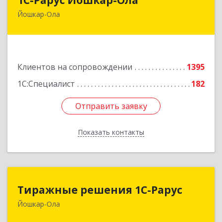
Йошкар-Ола
424004, Марий Эл Респ, Йошкар-Ола г, Волкова
ул, дом № 68
Подробнее
Клиентов на сопровождении
1395
1С:Специалист
182
Отправить заявку
Отправить заявку
Показать контакты
Назад
Тиражные решения 1С-Рарус
Тиражные решения 1С-Рарус
Йошкар-Ола
424003, Марий Эл Респ, Йошкар-Ола г,
Суворова ул, дом № 13Б