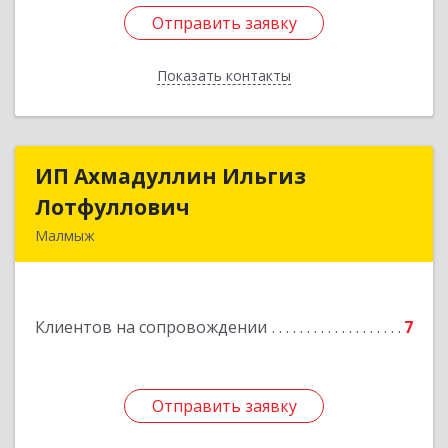
Отправить заявку
Отправить заявку
Показать контакты
Назад
ИП Ахмадуллин Ильгиз
ИП Ахмадуллин Ильгиз
Лотфуллович
Лотфуллович
Малмыж
612920, Кировская обл, г.Малмыж, ул.Ленина, 27
оф.1
Клиентов на сопровождении
7
Подробнее
Отправить заявку
Отправить заявку