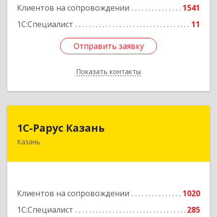
Подробнее
Клиентов на сопровождении
1541
1С:Специалист
11
Отправить заявку
Отправить заявку
Показать контакты
Назад
1С-Рарус Казань
1С-Рарус Казань
Казань
420088, Татарстан Респ, Казань г, Победы пр-
кт, дом № 159
Подробнее
Клиентов на сопровождении
1020
1С:Специалист
285