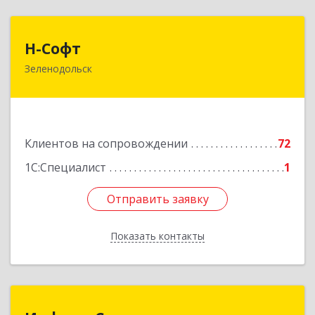
Н-Софт
Н-Софт
Зеленодольск
422521, Татарстан Респ (Татарстан),
Зеленодольский р-н, Зеленодольск г,
Универсиады ул, дом № 1
Подробнее
Клиентов на сопровождении
72
1С:Специалист
1
Отправить заявку
Отправить заявку
Показать контакты
Назад
Информ Сервис