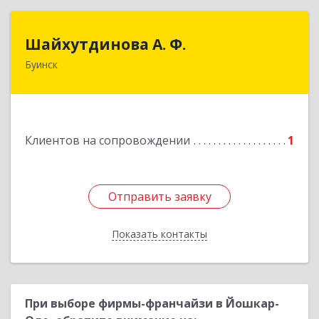
Шайхутдинова А. Ф.
Шайхутдинова А. Ф.
Буинск
РТ, г.Буинск, ул.Р.Люксембург, д.144Б
Подробнее
Клиентов на сопровождении
1
Отправить заявку
Отправить заявку
Показать контакты
Назад
При выборе фирмы-франчайзи в Йошкар-