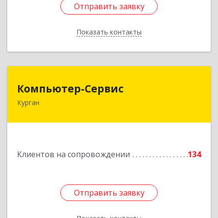
Отправить заявку
Отправить заявку
Показать контакты
Назад
Компьютер-Сервис
Компьютер-Сервис
Курган
640022, Курганская обл, Курган г, Василия
Блюхера ул, дом № 30, пом.1
Подробнее
Клиентов на сопровождении
134
Отправить заявку
Отправить заявку