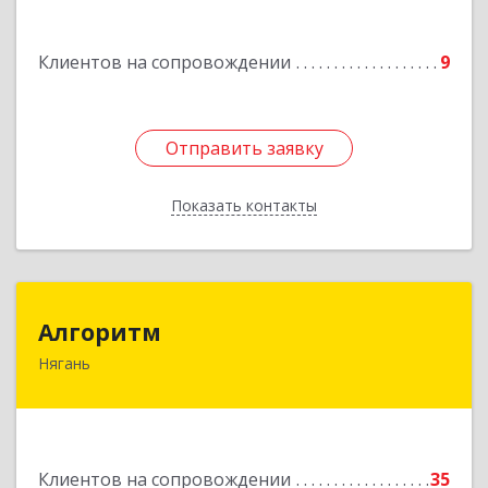
Подробнее
Клиентов на сопровождении
9
Отправить заявку
Отправить заявку
Показать контакты
Назад
Алгоритм
Алгоритм
Нягань
628186, Ханты-Мансийский Автономный округ
- Югра АО, Нягань г, Сибирская ул, дом № 2,
корпус 2, блок 2
Подробнее
Клиентов на сопровождении
35