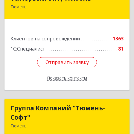
Тюмень
625000, Тюменская обл, Тюмень г, Республики
ул, дом № 61, оф.712
Подробнее
Клиентов на сопровождении
1363
1С:Специалист
81
Отправить заявку
Отправить заявку
Показать контакты
Назад
Группа Компаний "Тюмень-
Группа Компаний "Тюмень-
Софт"
Софт"
Тюмень
625048, Тюменская обл, Тюмень г, Салтыкова-