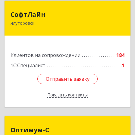
СофтЛайн
СофтЛайн
Ялуторовск
627010, Тюменская обл, Ялуторовский р-н,
Ялуторовск г, Ленина ул, дом № 28
Подробнее
Клиентов на сопровождении
184
1С:Специалист
1
Отправить заявку
Отправить заявку
Показать контакты
Назад
Оптимум-С
Оптимум-С