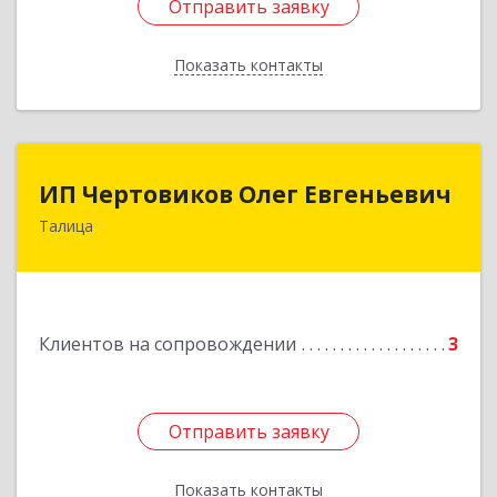
Отправить заявку
Отправить заявку
Показать контакты
Назад
ИП Чертовиков Олег Евгеньевич
ИП Чертовиков Олег Евгеньевич
Талица
623640, Свердловская обл, Талица г, Ленина ул,
дом № 73, кв.31
Подробнее
Клиентов на сопровождении
3
Отправить заявку
Отправить заявку
Показать контакты
Назад