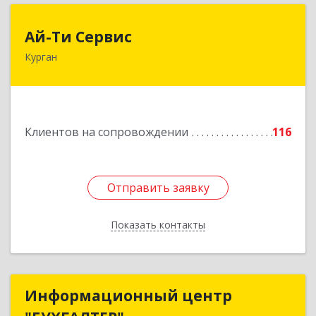
Ай-Ти Сервис
Ай-Ти Сервис
Курган
640032, Курганская обл, г.о. Город Курган,
Курган г, Бажова ул, дом № 49, оф.304
Подробнее
Клиентов на сопровождении
116
Отправить заявку
Отправить заявку
Показать контакты
Назад
Информационный центр
Информационный центр