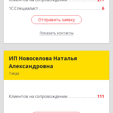
1С:Специалист
6
Отправить заявку
Отправить заявку
Показать контакты
Назад
ИП Новоселова Наталья
ИП Новоселова Наталья
Александровна
Александровна
Тавда
623950, Свердловская обл, Тавда г, 9 Мая ул,
дом № 4
Клиентов на сопровождении
111
Подробнее