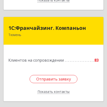
Показать контакты
Назад
1С:Франчайзинг. Компаньон
1С:Франчайзинг. Компаньон
Тюмень
625049, Тюменская обл, Тюмень г,
Магнитогорская ул, дом № 11, корпус 1, оф.19
Подробнее
Клиентов на сопровождении
83
Отправить заявку
Отправить заявку
Показать контакты
Назад