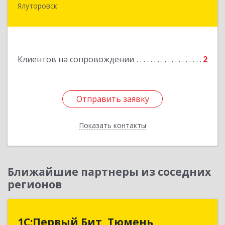
Ялуторовск
Подробнее
Клиентов на сопровождении
2
Отправить заявку
Отправить заявку
Показать контакты
Назад
Ближайшие партнеры из соседних
регионов
1С:Первый Бит, Тюмень
1С:Первый Бит, Тюмень