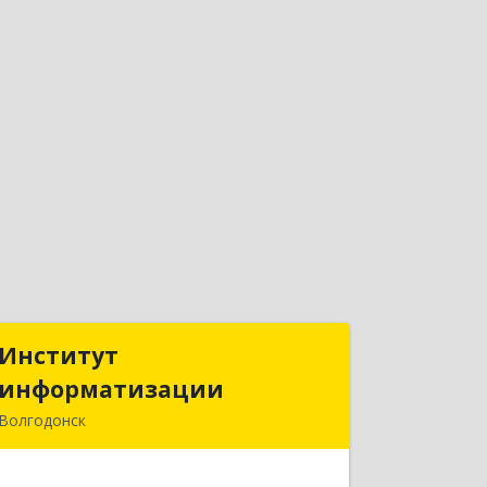
Институт
Институт
информатизации
информатизации
Волгодонск
347383, Ростовская обл, Волгодонск г,
Маршала Кошевого ул, дом № 44,