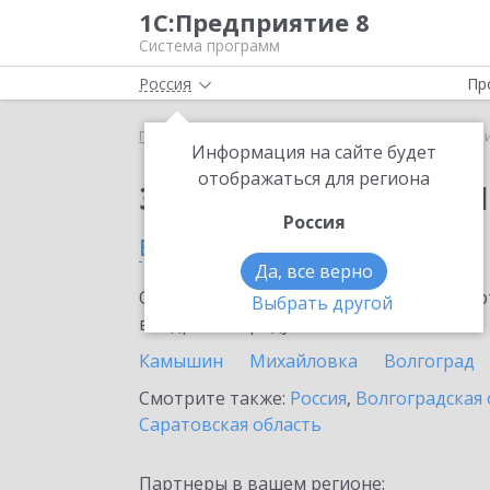
1С:Предприятие 8
Система программ
Россия
Пр
Главная
Сервисы ИТС
1C-Ритейл Чекер
1C-Р
Информация на сайте будет
отображаться для региона
Заказать 1C-Ритейл 
Россия
в Волжском
Да, все верно
Ознакомьтесь с информационными карт
Выбрать другой
внедрение продукта.
Камышин
Михайловка
Волгоград
Смотрите также:
Россия
,
Волгоградская 
Саратовская область
Партнеры в вашем регионе: