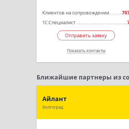
Подробне
Клиентов на сопровождении
70
1С:Специалист
Отправить заявку
Отправить заявку
Показать контакты
Назад
Ближайшие партнеры из со
Айлан
Айлант
Волгоград
400001, Волгоградская обл, Волгогра
г, им Канунникова ул, дом № 11