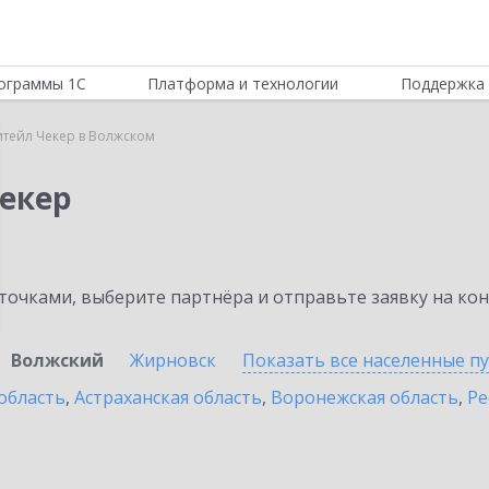
ограммы 1С
Платформа и технологии
Поддержка 
итейл Чекер в Волжском
Чекер
очками, выберите партнёра и отправьте заявку на ко
Волжский
Жирновск
Показать все населенные
п
область
,
Астраханская область
,
Воронежская область
,
Ре