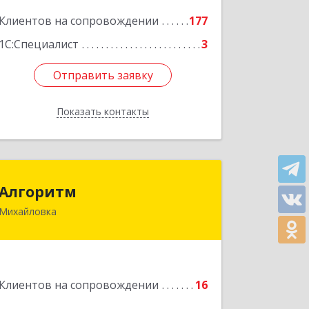
корпус II, оф.6
Клиентов на сопровождении
177
Подробнее
1С:Специалист
3
Отправить заявку
Отправить заявку
Показать контакты
Назад
Алгоритм
Алгоритм
Михайловка
Подробнее
Клиентов на сопровождении
16