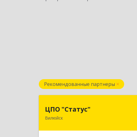
Рекомендованные партнеры
ЦПО "Статус
ЦПО "Статус"
Вилюйск
677000, Саха /Якутия/ Респ, Якутск г
Ленина пр-кт, дом № 1, оф.42