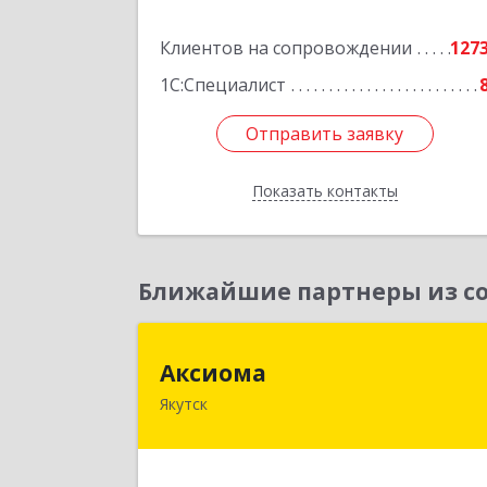
Подробне
Клиентов на сопровождении
127
1С:Специалист
Отправить заявку
Отправить заявку
Показать контакты
Назад
Ближайшие партнеры из со
Аксиом
Аксиома
Якутск
677000, Саха /Якутия/ Респ, Якутск г
Чиряева ул, дом № 1, кв.1