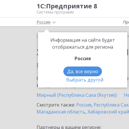
1С:Предприятие 8
Система программ
Россия
Пр
Главная
Сервисы ИТС
1C-Ритейл Чекер
1C-Р
Информация на сайте будет
отображаться для региона
Заказать 1C-Ритейл 
Россия
в Вилюйске
Да, все верно
Ознакомьтесь с информационными карт
Выбрать другой
внедрение продукта.
Мирный (Республика Саха (Якутия))
Н
Смотрите также:
Россия
,
Республика Сах
Магаданская область
,
Хабаровский край
Партнеры в вашем регионе: