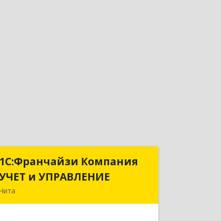
1С:Франчайзи Компания
1С:Франчайзи Компания
УЧЕТ и УПРАВЛЕНИЕ
УЧЕТ и УПРАВЛЕНИЕ
Чита
672038, Забайкальский край, Чита г,
Нагорная ул, дом № 81а, пом.1