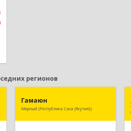
е
3
8
седних регионов
а
Гамаюн
Гамаюн
Мирный (Республика Саха (Якутия))
,
678170, Саха /Якутия/ Респ,
9
Мирнинский у, Мирный г,
Ленинградский пр-кт, дом № 48,
корпус а