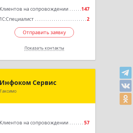
Клиентов на сопровождении
147
Подробнее
1С:Специалист
2
Отправить заявку
Отправить заявку
Показать контакты
Назад
Инфоком Сервис
Инфоком Сервис
Таксимо
671560, Республика Бурятия, Муйский
р-н, пгт. Таксимо, ул.
Железнодорожников, дом 14
Подробнее
Клиентов на сопровождении
57