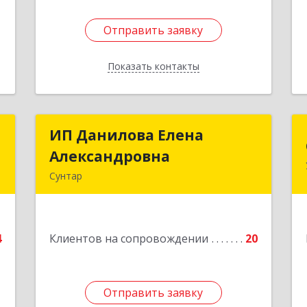
Отправить заявку
Отправить заявку
Показать контакты
Назад
м
ИП Данилова Елена
ИП Данилова Елена
ч
Александровна
Александровна
Сунтар
,
Подробнее
2
4
Клиентов на сопровождении
20
е
Отправить заявку
Отправить заявку