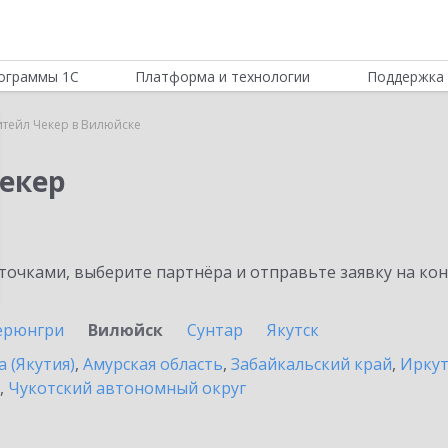
ограммы 1С
Платформа и технологии
Поддержка 
итейл Чекер в Вилюйске
Чекер
очками, выберите партнёра и отправьте заявку на ко
ерюнгри
Вилюйск
Сунтар
Якутск
а (Якутия)
,
Амурская область
,
Забайкальский край
,
Иркут
,
Чукотский автономный округ