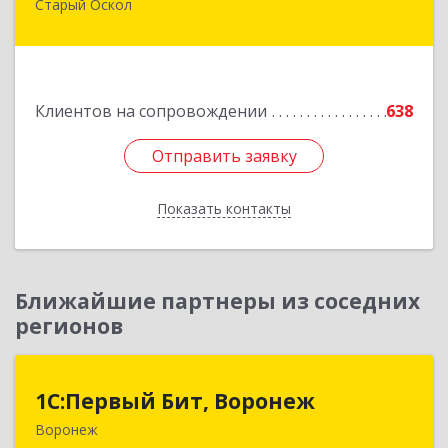
Старый Оскол
309516, Белгородская обл, Старый Оскол г,
Лесной мкр, дом № 3, оф.103
Подробнее
Клиентов на сопровождении
638
Отправить заявку
Отправить заявку
Показать контакты
Назад
Ближайшие партнеры из соседних
регионов
1С:Первый Бит, Воронеж
1С:Первый Бит, Воронеж
Воронеж
394006, Воронежская обл, Воронеж г, 20-летия