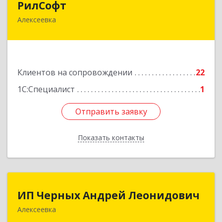
РилСофт
Алексеевка
309850, Белгородская обл, Алексеевский р-н,
Алексеевка г, 1-й Мостовой пер, дом № 5А
Подробнее
Клиентов на сопровождении
22
1С:Специалист
1
Отправить заявку
Отправить заявку
Показать контакты
Назад
ИП Черных Андрей Леонидович
ИП Черных Андрей Леонидович
Алексеевка
309850, Белгородская обл, Алексеевский р-н,