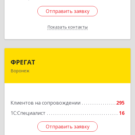
Отправить заявку
Отправить заявку
Показать контакты
Назад
ФРЕГАТ
ФРЕГАТ
Воронеж
394006, Воронежская обл, Воронеж г,
Бахметьева ул, дом № 2Б, пом.I, офис 220
Подробнее
Клиентов на сопровождении
295
1С:Специалист
16
Отправить заявку
Отправить заявку