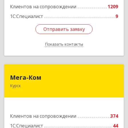
Клиентов на сопровождении
1209
1С:Специалист
9
Отправить заявку
Отправить заявку
Показать контакты
Назад
Мега-Ком
Мега-Ком
Курск
305001, Курская обл, Курск г, Красной Армии ул,
дом № 23 А
Подробнее
Клиентов на сопровождении
374
1С:Специалист
44