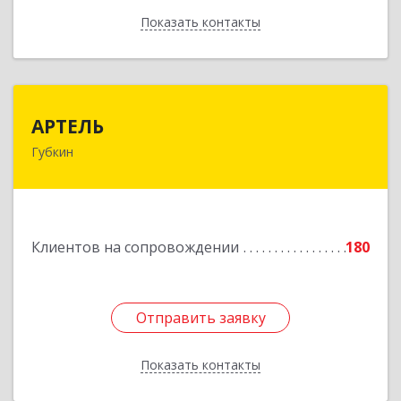
Показать контакты
Назад
АРТЕЛЬ
АРТЕЛЬ
Губкин
309181, Белгородская обл, Губкинский р-н,
Губкин г, Мира ул, дом № 20, оф.506
Подробнее
Клиентов на сопровождении
180
Отправить заявку
Отправить заявку
Показать контакты
Назад