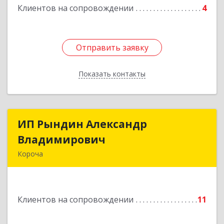
Клиентов на сопровождении
4
Отправить заявку
Отправить заявку
Показать контакты
Назад
ИП Рындин Александр
ИП Рындин Александр
Владимирович
Владимирович
Короча
309 201, Белгородская обл, Корочанский р-н,
Дальняя Игуменка с, Кураковка ул, дом № 76
Клиентов на сопровождении
11
Подробнее