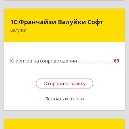
1С:Франчайзи Валуйки Софт
1С:Франчайзи Валуйки Софт
Валуйки
309996, Белгородская обл, Валуйки г, Горького,
дом № 21, кв.21
Подробнее
Клиентов на сопровождении
69
Отправить заявку
Отправить заявку
Показать контакты
Назад
РилСофт