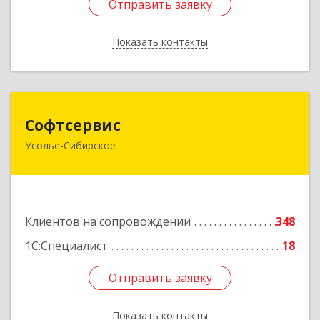
Отправить заявку
Отправить заявку
Показать контакты
Назад
Софтсервис
Софтсервис
Усолье-Сибирское
665451, Иркутская обл, Усолье-Сибирское г,
Интернациональная ул, дом № 87
Подробнее
Клиентов на сопровождении
348
1С:Специалист
18
Отправить заявку
Отправить заявку
Показать контакты
Назад