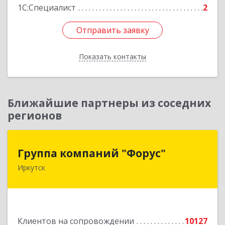
1С:Специалист
2
Отправить заявку
Отправить заявку
Показать контакты
Назад
Ближайшие партнеры из соседних
регионов
Группа компаний "Форус"
Группа компаний "Форус"
Иркутск
664007, Иркутская обл, Иркутск г, Ямская ул,
дом № 1, корпус 1, оф.1
Подробнее
Клиентов на сопровождении
10127