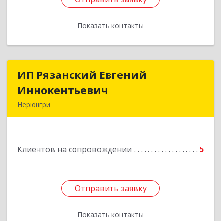
Показать контакты
Назад
ИП Рязанский Евгений
ИП Рязанский Евгений
Иннокентьевич
Иннокентьевич
Нерюнгри
678967, Саха /Якутия/ Респ, Нерюнгри г,
Дружбы Народов пр-кт, дом № 14
Клиентов на сопровождении
5
Подробнее
Отправить заявку
Отправить заявку
Показать контакты
Назад