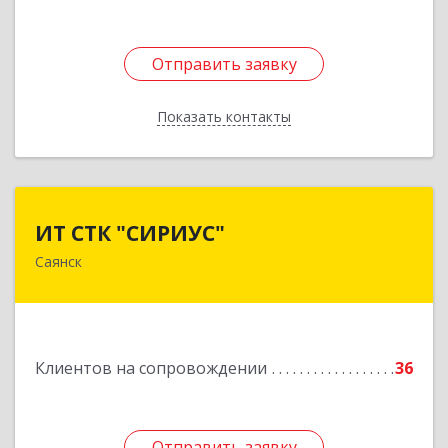
Отправить заявку
Отправить заявку
Показать контакты
Назад
ИТ СТК "СИРИУС"
ИТ СТК "СИРИУС"
Саянск
666303, Иркутская обл, Саянск г, Юбилейный
мкр, дом № 38
Подробнее
Клиентов на сопровождении
36
Отправить заявку
Отправить заявку