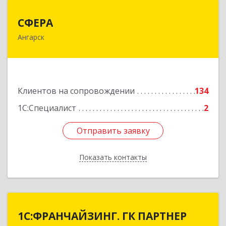
СФЕРА
СФЕРА
Ангарск
665816, Иркутская обл, Ангарск г, 177-й кв-л,
дом № 6, оф.159
Подробнее
Клиентов на сопровождении
134
1С:Специалист
2
Отправить заявку
Отправить заявку
Показать контакты
Назад
1С:ФРАНЧАЙЗИНГ. ГК ПАРТНЕР
1С:ФРАНЧАЙЗИНГ. ГК ПАРТНЕР