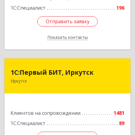
1С:Специалист
196
Отправить заявку
Отправить заявку
Показать контакты
Назад
1С:Первый БИТ, Иркутск
1С:Первый БИТ, Иркутск
Иркутск
664007, Иркутская обл, Иркутск г, Декабрьских
Событий ул, дом № 125, оф.500
Подробнее
Клиентов на сопровождении
1481
1С:Специалист
89