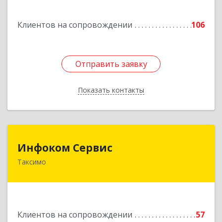
Подробнее
Клиентов на сопровождении
106
Отправить заявку
Отправить заявку
Показать контакты
Назад
Инфоком Сервис
Инфоком Сервис
Таксимо
671560, Республика Бурятия, Муйский р-н, пгт.
Таксимо, ул. Железнодорожников, дом 14
Подробнее
Клиентов на сопровождении
57