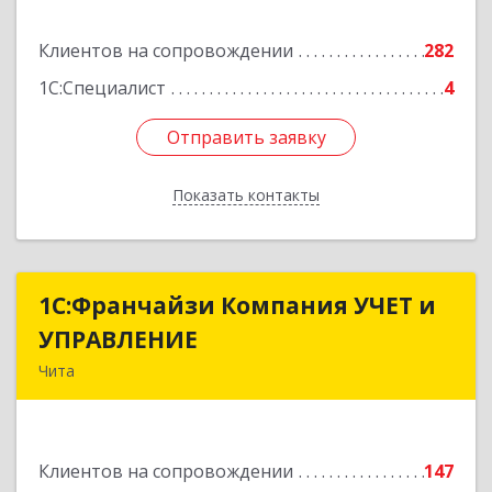
Подробнее
Клиентов на сопровождении
282
1С:Специалист
4
Отправить заявку
Отправить заявку
Показать контакты
Назад
1С:Франчайзи Компания УЧЕТ и
1С:Франчайзи Компания УЧЕТ и
УПРАВЛЕНИЕ
УПРАВЛЕНИЕ
Чита
672038, Забайкальский край, Чита г, Нагорная
ул, дом № 81а, пом.1
Клиентов на сопровождении
147
Подробнее