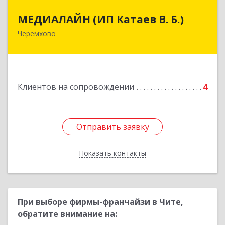
МЕДИАЛАЙН (ИП Катаев В. Б.)
МЕДИАЛАЙН (ИП Катаев В. Б.)
Черемхово
665413, Иркутская обл, Черемхово г, Ленина ул,
дом № 5, оф.328
Подробнее
Клиентов на сопровождении
4
Отправить заявку
Отправить заявку
Показать контакты
Назад
При выборе фирмы-франчайзи в Чите,
обратите внимание на: