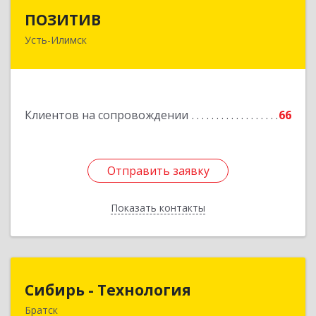
ПОЗИТИВ
ПОЗИТИВ
Усть-Илимск
666679, Иркутская обл, Усть-Илимск г, Дружбы
Народов пр-кт, дом № 12, кв.60
Подробнее
Клиентов на сопровождении
66
Отправить заявку
Отправить заявку
Показать контакты
Назад
Сибирь - Технология
Сибирь - Технология
Братск
665710, Иркутская обл, Братск г, Снежная