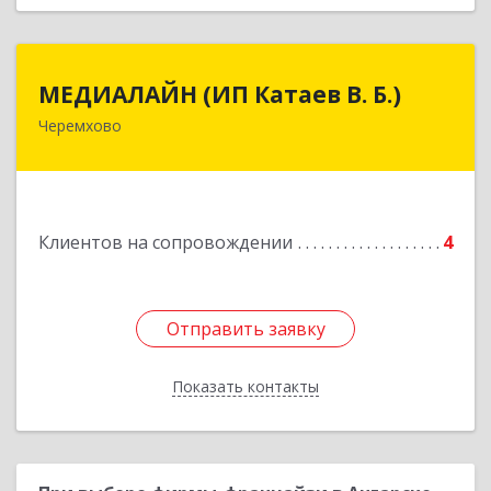
МЕДИАЛАЙН (ИП Катаев В. Б.)
МЕДИАЛАЙН (ИП Катаев В. Б.)
Черемхово
665413, Иркутская обл, Черемхово г, Ленина ул,
дом № 5, оф.328
Подробнее
Клиентов на сопровождении
4
Отправить заявку
Отправить заявку
Показать контакты
Назад