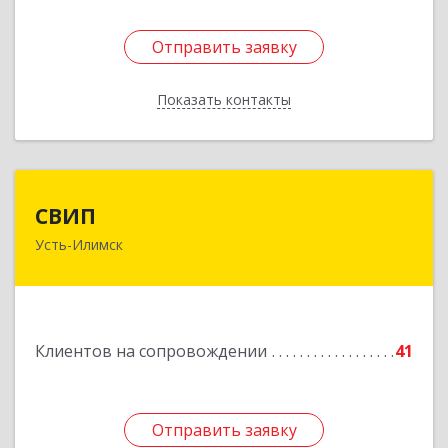
Отправить заявку
Отправить заявку
Показать контакты
Назад
СВИП
СВИП
Усть-Илимск
666685, Иркутская обл, Усть-Илимск г,
Энтузиастов ул, дом № 5, оф.1
Подробнее
Клиентов на сопровождении
41
Отправить заявку
Отправить заявку