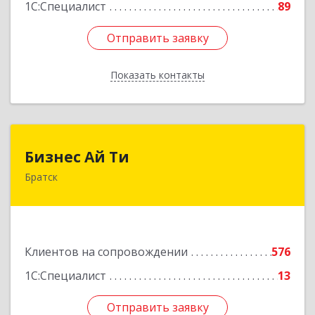
1С:Специалист
89
Отправить заявку
Отправить заявку
Показать контакты
Назад
Бизнес Ай Ти
Бизнес Ай Ти
Братск
665717, Иркутская обл, Братск г, Центральный
жилрайон, Мира ул, дом № 27B, оф.14
Подробнее
Клиентов на сопровождении
576
1С:Специалист
13
Отправить заявку
Отправить заявку