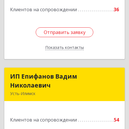
Подробнее
Клиентов на сопровождении
36
Отправить заявку
Отправить заявку
Показать контакты
Назад
ИП Епифанов Вадим
ИП Епифанов Вадим
Николаевич
Николаевич
Усть-Илимск
666682, Иркутская обл, Усть-Илимск г,
Белградская ул, дом № 11, кв.22
Клиентов на сопровождении
54
Подробнее