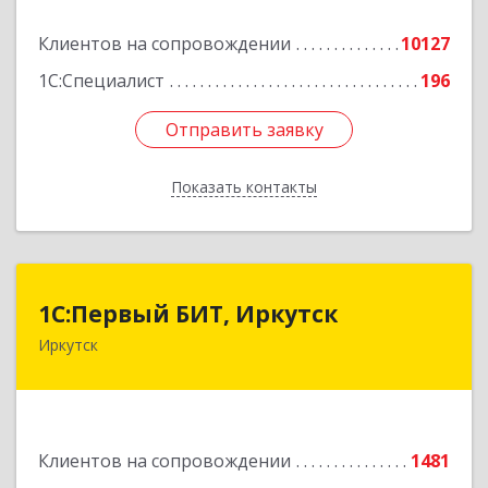
Подробнее
Клиентов на сопровождении
10127
1С:Специалист
196
Отправить заявку
Отправить заявку
Показать контакты
Назад
1С:Первый БИТ, Иркутск
1С:Первый БИТ, Иркутск
Иркутск
664007, Иркутская обл, Иркутск г, Декабрьских
Событий ул, дом № 125, оф.500
Подробнее
Клиентов на сопровождении
1481