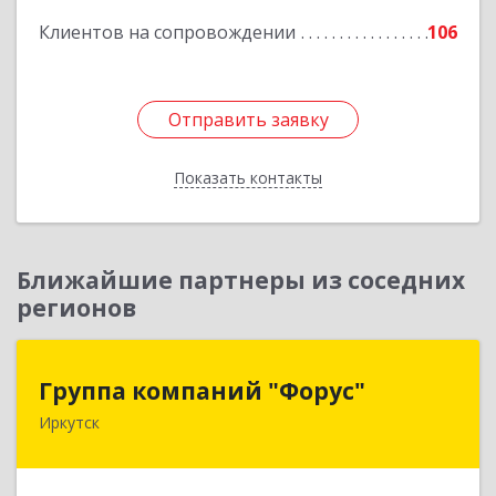
Клиентов на сопровождении
106
Отправить заявку
Отправить заявку
Показать контакты
Назад
Ближайшие партнеры из соседних
регионов
Группа компаний "Форус"
Группа компаний "Форус"
Иркутск
664007, Иркутская обл, Иркутск г, Ямская ул,
дом № 1, корпус 1, оф.1