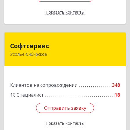
Показать контакты
Назад
Софтсервис
Софтсервис
Усолье-Сибирское
665451, Иркутская обл, Усолье-Сибирское г,
Интернациональная ул, дом № 87
Подробнее
Клиентов на сопровождении
348
1С:Специалист
18
Отправить заявку
Отправить заявку
Показать контакты
Назад