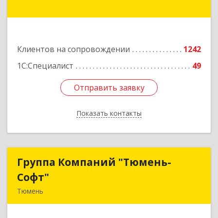
14, оф.208
Подробнее
Клиентов на сопровождении
1242
1С:Специалист
49
Отправить заявку
Отправить заявку
Показать контакты
Назад
Группа Компаний "Тюмень-
Группа Компаний "Тюмень-
Софт"
Софт"
Тюмень
625048, Тюменская обл, Тюмень г, Салтыкова-
Щедрина ул, дом № 44/4