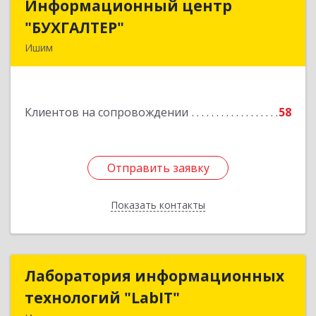
Информационный центр
Информационный центр
"БУХГАЛТЕР"
"БУХГАЛТЕР"
Ишим
627750, Тюменская обл, Ишим г, Советская ул,
дом № 16
Клиентов на сопровождении
58
Подробнее
Отправить заявку
Отправить заявку
Показать контакты
Назад
Лаборатория информационных
Лаборатория информационных
технологий "LabIT"
технологий "LabIT"