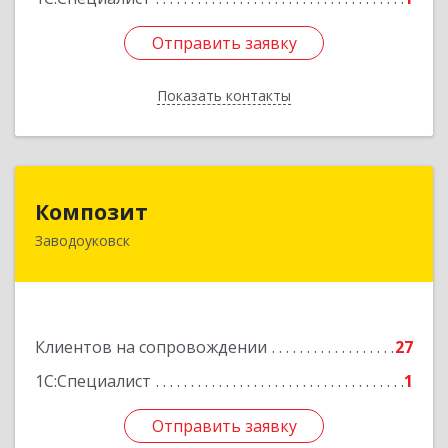
Отправить заявку
Отправить заявку
Показать контакты
Назад
Композит
Композит
Заводоуковск
627140, Тюменская обл, Заводоуковский р-н,
Заводоуковск г, Шоссейная ул, дом № 156
Подробнее
Клиентов на сопровождении
27
1С:Специалист
1
Отправить заявку
Отправить заявку