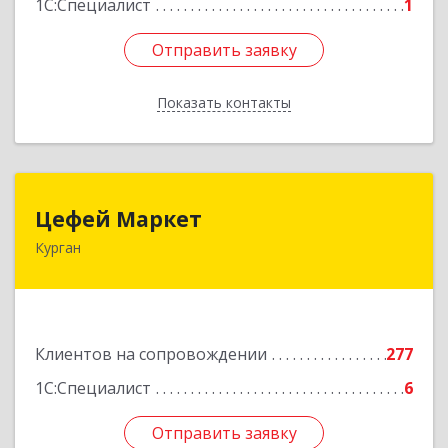
1С:Специалист
1
Отправить заявку
Отправить заявку
Показать контакты
Назад
Цефей Маркет
Цефей Маркет
Курган
640002, Курганская обл, Курган г, М.Горького
ул, дом № 35/1
Подробнее
Клиентов на сопровождении
277
1С:Специалист
6
Отправить заявку
Отправить заявку