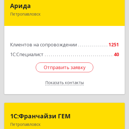
Арида
Арида
Петропавловск
150013, Казахстан, СКО, г.Петропавловск,
ул.Назарбаева, дом 215
Подробнее
Клиентов на сопровождении
1251
1С:Специалист
40
Отправить заявку
Отправить заявку
Показать контакты
Назад
1С:Франчайзи ГЕМ
1С:Франчайзи ГЕМ
Петропавловск
Казахстан, г. Петропавловск, ул.