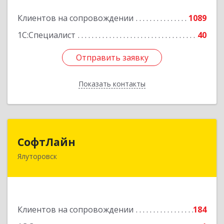
Клиентов на сопровождении
1089
Подробнее
1С:Специалист
40
Отправить заявку
Отправить заявку
Показать контакты
Назад
СофтЛайн
СофтЛайн
Ялуторовск
627010, Тюменская обл, Ялуторовский р-н,
Ялуторовск г, Ленина ул, дом № 28
Подробнее
Клиентов на сопровождении
184