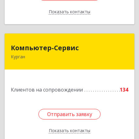
Показать контакты
Назад
Компьютер-Сервис
Компьютер-Сервис
Курган
640022, Курганская обл, Курган г, Василия
Блюхера ул, дом № 30, пом.1
Подробнее
Клиентов на сопровождении
134
Отправить заявку
Отправить заявку
Показать контакты
Назад