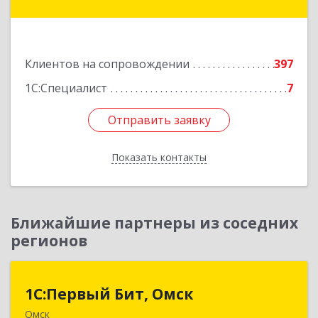
Интернациональная, 18 НП2
Подробнее
Клиентов на сопровождении
397
1С:Специалист
7
Отправить заявку
Отправить заявку
Показать контакты
Назад
Ближайшие партнеры из соседних
регионов
1С:Первый Бит, Омск
1С:Первый Бит, Омск
Омск
644099, Омская обл, Омск г, Гагарина ул, дом №