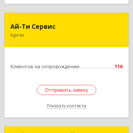
Ай-Ти Сервис
Ай-Ти Сервис
Курган
640032, Курганская обл, г.о. Город Курган,
Курган г, Бажова ул, дом № 49, оф.304
Подробнее
Клиентов на сопровождении
116
Отправить заявку
Отправить заявку
Показать контакты
Назад